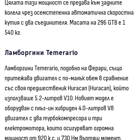
Цялата тази мощност се предава към задните
колела чрез осемстепенна автоматична скоростна
кутия с два съединителя. Масата на 296 GTB е 1
540 кг.
Ламборгини Temerario
Ламборгини Temerario, подобно на Ферари, също
притежава двигател с по-малък обем в сравнение
със своя предшественик Huracan (Huracan), който
използваше 5.2-литров V10. Новият модел е
оборудван с плъг-ин хибриден 4.0-литров V8
двигател с два турбокомпресора и три
електромотора, които осигуряват огромна
мощност от 920 к.с. и 730 Нм въртящ момент.