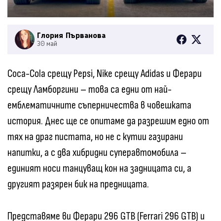
Глория Първанова
30 май
Coca-Cola срещу Pepsi, Nike срещу Adidas и Ферари
срещу Ламборгини – това са едни от най-
емблематичните съперничества в човешката
история. Днес ще се опитаме да разрешим едно от
тях на драг пистата, но не с кутии газирани
напитки, а с два хибридни суперавтомобила –
единият носи танцуващ кон на задницата си, а
другият разярен бик на предницата.
Представяме ви Ферари 296 GTB (Ferrari 296 GTB) и