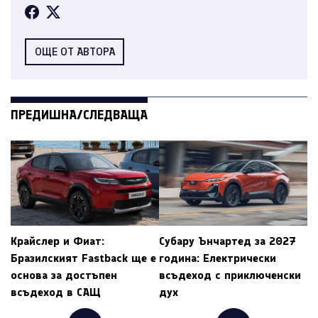
ОЩЕ ОТ АВТОРА
ПРЕДИШНА/СЛЕДВАЩА
Крайслер и Фиат:
Субару Ънчартед за 2027
Бразилският Fastback ще е
година: Електрически
основа за достъпен
всъдеход с приключенски
всъдеход в САЩ
дух