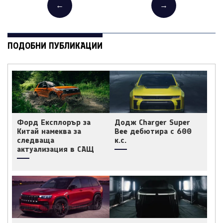
←
→
ПОДОБНИ ПУБЛИКАЦИИ
Форд Експлорър за
Додж Charger Super
Китай намеква за
Bee дебютира с 600
следваща
к.с.
актуализация в САЩ