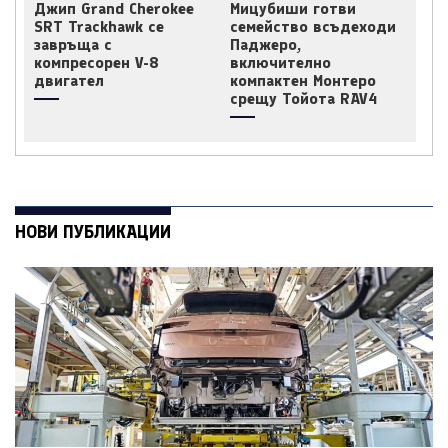
Джип Grand Cherokee
Мицубиши готви
SRT Trackhawk се
семейство всъдеходи
завръща с
Паджеро,
компресорен V-8
включително
двигател
компактен Монтеро
срещу Тойота RAV4
НОВИ ПУБЛИКАЦИИ