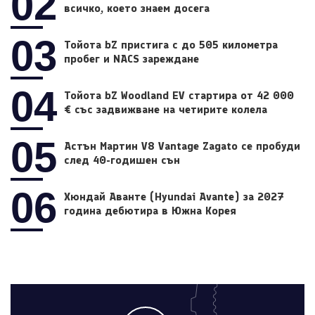
02
всичко, което знаем досега
03
Тойота bZ пристига с до 505 километра
пробег и NACS зареждане
04
Тойота bZ Woodland EV стартира от 42 000
€ със задвижване на четирите колела
05
Астън Мартин V8 Vantage Zagato се пробуди
след 40-годишен сън
06
Хюндай Аванте (Hyundai Avante) за 2027
година дебютира в Южна Корея