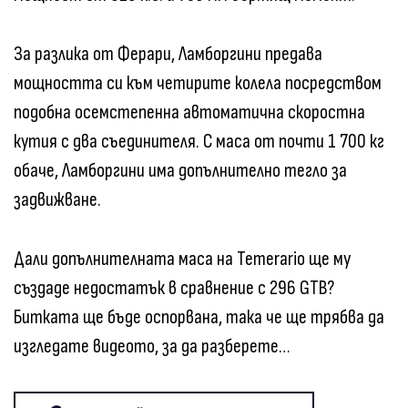
За разлика от Ферари, Ламборгини предава
мощността си към четирите колела посредством
подобна осемстепенна автоматична скоростна
кутия с два съединителя. С маса от почти 1 700 кг
обаче, Ламборгини има допълнително тегло за
задвижване.
Дали допълнителната маса на Temerario ще му
създаде недостатък в сравнение с 296 GTB?
Битката ще бъде оспорвана, така че ще трябва да
изгледате видеото, за да разберете…