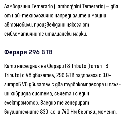
Ламборгини Temerario (Lamborghini Temerario) – два
от най-технологично напредналите и мощни
автомобили, произвеждани някога от
емблематичните италиански марки.
Ферари 296 GTB
Като наследник на Ферари F8 Tributo (Ferrari F8
Tributo) с V8 двигател, 296 GTB разполага с 3.0-
литров V6 двигател с два турбокомпресора и плъг-
ин хибридна система, съчетан с един
електромотор. Заедно те генерират
внушителните 830 к.с. и 740 Нм въртящ момент.