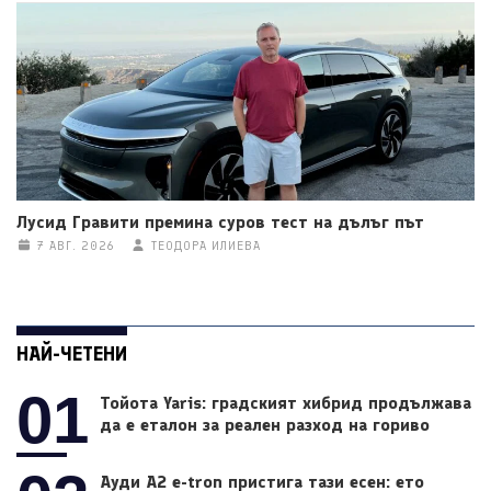
Лусид Гравити премина суров тест на дълъг път
7 АВГ. 2026
ТЕОДОРА ИЛИЕВА
НАЙ-ЧЕТЕНИ
01
Тойота Yaris: градският хибрид продължава
да е еталон за реален разход на гориво
Ауди A2 e-tron пристига тази есен: ето