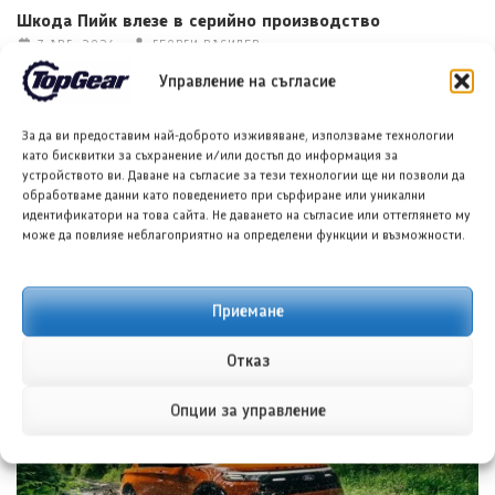
Шкода Пийк влезе в серийно производство
7 АВГ. 2026
ГЕОРГИ ВАСИЛЕВ
Управление на съгласие
За да ви предоставим най-доброто изживяване, използваме технологии
като бисквитки за съхранение и/или достъп до информация за
устройството ви. Даване на съгласие за тези технологии ще ни позволи да
обработваме данни като поведението при сърфиране или уникални
идентификатори на това сайта. Не даването на съгласие или оттеглянето му
може да повлияе неблагоприятно на определени функции и възможности.
Тойота Hilux вече и с две места за сериозни данъчни
Приемане
облекчения
7 АВГ. 2026
НИКОЛА СТОЯНОВ
Отказ
Опции за управление