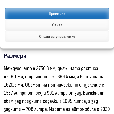
дискове с диаметър 327.7 мм, а отзад –
Приемане
вентилирани дискове с диаметър 317.5 мм.
Автомобилът е обут с гуми Йокохама (Yokohama)
Отказ
Geolander X-CV G057 E+, размер 235/50R-20 100V
Опции за управление
M+S.
Размери
Междуосието е 2750.8 мм, дължината достига
4516.1 мм, широчината е 1869.4 мм, а височината –
1620.5 мм. Обемът на пътническото отделение е
1557 литра отпред и 991 литра отзад. Багажният
обем зад предните седалки е 1699 литра, а зад
задните – 708 литра. Масата на автомобила е 2020