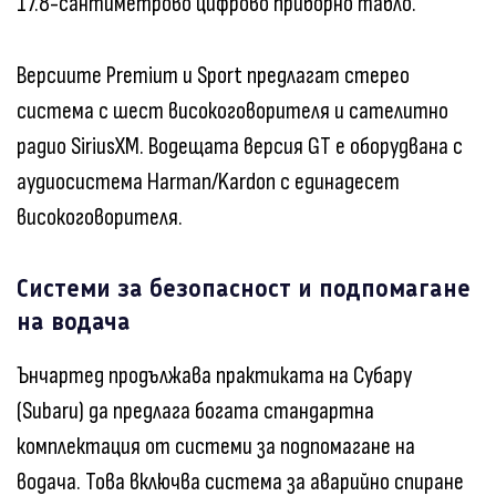
17.8-сантиметрово цифрово приборно табло.
Версиите Premium и Sport предлагат стерео
система с шест високоговорителя и сателитно
радио SiriusXM. Водещата версия GT е оборудвана с
аудиосистема Harman/Kardon с единадесет
високоговорителя.
Системи за безопасност и подпомагане
на водача
Ънчартед продължава практиката на Субару
(Subaru) да предлага богата стандартна
комплектация от системи за подпомагане на
водача. Това включва система за аварийно спиране