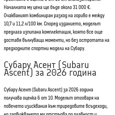
Началната му цена ще бъде около 31 000 €.
Очакваният комбиниран разход на гориво е между
10,7 и 11,2 л/100 км. Според изданието, моделът
предлага изпипана комплектация, която все още
доставя вълнуващи моменти, но без остротата на
предходните спортни модели на Субару.
Субару Асент (Subaru
Ascent) за 2026 година
Субару Асент (Subaru Ascent) за 2026 година
получава оценка 6 от 10. Моделът отговаря на
повечето изисквания към триредовите всъдеходи,
но задвижването му отстъпва по плавност и