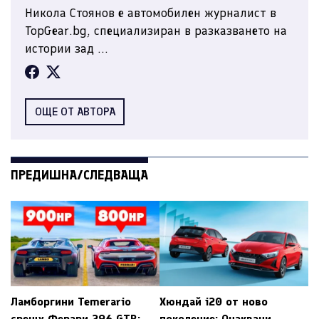
Никола Стоянов е автомобилен журналист в
TopGear.bg, специализиран в разказването на
истории зад ...
ОЩЕ ОТ АВТОРА
ПРЕДИШНА/СЛЕДВАЩА
Ламборгини Temerario
Хюндай i20 от ново
срещу Ферари 296 GTB:
поколение: Очаквани