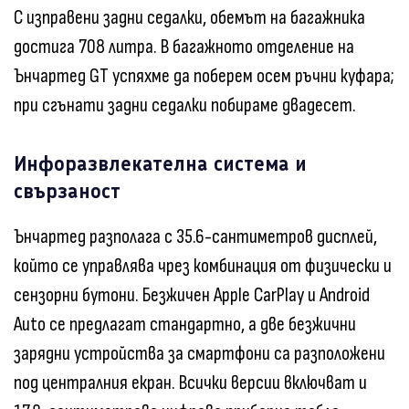
С изправени задни седалки, обемът на багажника
достига 708 литра. В багажното отделение на
Ънчартед GT успяхме да поберем осем ръчни куфара;
при сгънати задни седалки побираме двадесет.
Инфоразвлекателна система и
свързаност
Ънчартед разполага с 35.6-сантиметров дисплей,
който се управлява чрез комбинация от физически и
сензорни бутони. Безжичен Apple CarPlay и Android
Auto се предлагат стандартно, а две безжични
зарядни устройства за смартфони са разположени
под централния екран. Всички версии включват и