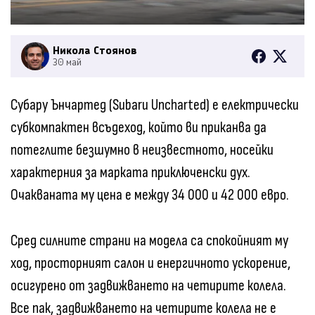
Никола Стоянов
30 май
Субару Ънчартед (Subaru Uncharted) е електрически
субкомпактен всъдеход, който ви приканва да
потеглите безшумно в неизвестното, носейки
характерния за марката приключенски дух.
Очакваната му цена е между 34 000 и 42 000 евро.
Сред силните страни на модела са спокойният му
ход, просторният салон и енергичното ускорение,
осигурено от задвижването на четирите колела.
Все пак, задвижването на четирите колела не е