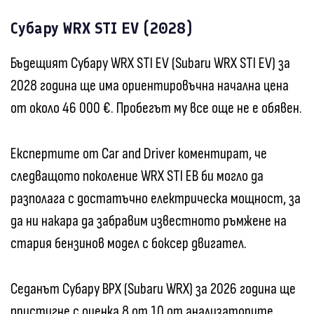
Субару WRX STI EV (2028)
Бъдещият Субару WRX STI EV (Subaru WRX STI EV) за
2028 година ще има ориентировъчна начална цена
от около 46 000 €. Пробегът му все още не е обявен.
Експертите от Car and Driver коментират, че
следващото поколение WRX STI ЕВ би могло да
разполага с достатъчно електрическа мощност, за
да ни накара да забравим известното ръмжене на
стария бензинов модел с боксер двигател.
Седанът Субару ВРХ (Subaru WRX) за 2026 година ще
пристигне с оценка 8 от 10 от анализаторите.