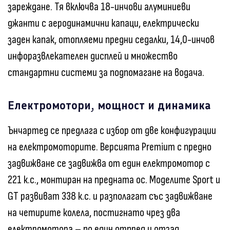
зареждане. Тя включва 18-инчови алуминиеви
джанти с аеродинамични капаци, електрически
заден капак, отопляеми предни седалки, 14,0-инчов
инфоразвлекателен дисплей и множество
стандартни системи за подпомагане на водача.
Електромотори, мощност и динамика
Ънчартед се предлага с избор от две конфигурации
на електромоторите. Версията Premium с предно
задвижване се задвижва от един електромотор с
221 к.с., монтиран на предната ос. Моделите Sport и
GT развиват 338 к.с. и разполагат със задвижване
на четирите колела, постигнато чрез два
електромотора – по един отпред и отзад.