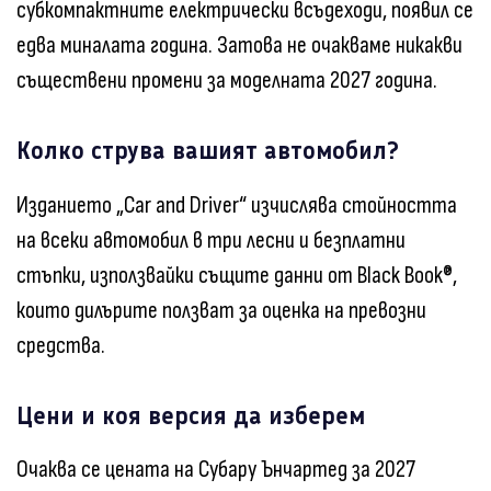
субкомпактните електрически всъдеходи, появил се
едва миналата година. Затова не очакваме никакви
съществени промени за моделната 2027 година.
Колко струва вашият автомобил?
Изданието „Car and Driver“ изчислява стойността
на всеки автомобил в три лесни и безплатни
стъпки, използвайки същите данни от Black Book®,
които дилърите ползват за оценка на превозни
средства.
Цени и коя версия да изберем
Очаква се цената на Субару Ънчартед за 2027