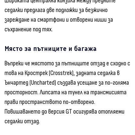
Широката централна конзола между предните
седалки предлага две подложки за безжично
зареждане на смартфони и отворени ниши за
съхранение под тях.
Място за пътниците и багажа
Въпреки че мястото за пътниците отзад е сходно с
това на Крострек (Crosstrek), задната седалка в
Ънчартед (Uncharted) създава усещане за по-голяма
просторност. Липсата на тунел на трансмисията
прави пространството по-отворено.
Повишаването до версия GT осигурява отопляеми
седалки отзад.