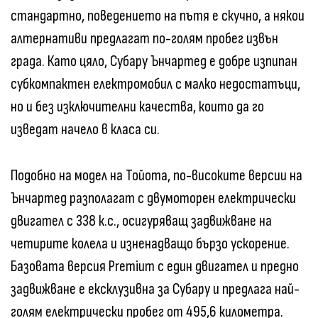
стандартно, поведението на пътя е скучно, а някои
алтернативи предлагат по-голям пробег извън
града. Като цяло, Субару Ънчартед е добре изпипан
субкомпактен електромобил с малко недостатъци,
но и без изключителни качества, които да го
изведат начело в класа си.
Подобно на модел на Тойота, по-високите версии на
Ънчартед разполагат с двумоторен електрически
двигател с 338 к.с., осигуряващ задвижване на
четирите колела и изненадващо бързо ускорение.
Базовата версия Premium с един двигател и предно
задвижване е ексклузивна за Субару и предлага най-
голям електрически пробег от 495,6 километра.