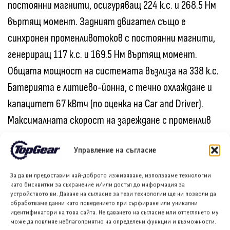
постоянни магнити, осигуряващ 224 к.с. и 268.5 Нм
въртящ момент. Задният двигател също е
синхронен променливотоков с постоянни магнити,
генериращ 117 к.с. и 169.5 Нм въртящ момент.
Общата мощност на системата възлиза на 338 к.с.
Батерията е литиево-йонна, с течно охлаждане и
капацитет 67 кВтч (по оценка на Car and Driver).
Максималната скорост на зареждане с променлив
ток е 11.0 кВт, а с постоянен ток – 150 кВт. И
Управление на съгласие
двата двигателя работят с директна предавка.
За да ви предоставим най-доброто изживяване, използваме технологии
Шаси
като бисквитки за съхранение и/или достъп до информация за
устройството ви. Даване на съгласие за тези технологии ще ни позволи да
обработваме данни като поведението при сърфиране или уникални
Окачването отпред е тип макферсън, а отзад е
идентификатори на това сайта. Не даването на съгласие или оттеглянето му
може да повлияе неблагоприятно на определени функции и възможности.
многораменно. Спирачките отпред са вентилирани