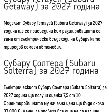
Getaway) за 2027 година
Моделът Субару Гетауей (Subaru Getaway) за 2027
година ще се присъедини към разширяващата се
гама от електрически всъдеходи на Субару като
триредов семеен автомобил.
Субару Солтера (Subaru
Solterra) за 2027 година
Електрическият Субару Солтера (Subaru Solterra) за
2027 година ще получи оценка 7,5 от 10.
Ориентировъчната му начална цена ще бъде около
37 000 €. Данни за пробега все още не са налични.