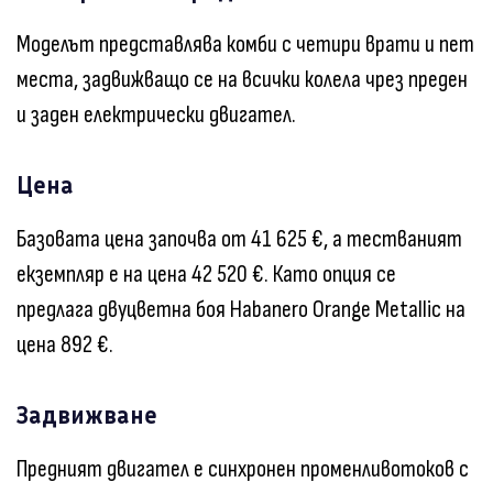
Моделът представлява комби с четири врати и пет
места, задвижващо се на всички колела чрез преден
и заден електрически двигател.
Цена
Базовата цена започва от 41 625 €, а тестваният
екземпляр е на цена 42 520 €. Като опция се
предлага двуцветна боя Habanero Orange Metallic на
цена 892 €.
Задвижване
Предният двигател е синхронен променливотоков с