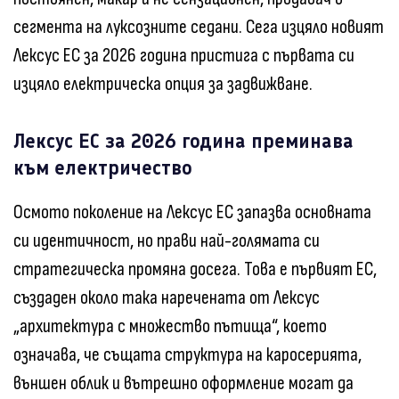
сегмента на луксозните седани. Сега изцяло новият
Лексус ЕС за 2026 година пристига с първата си
изцяло електрическа опция за задвижване.
Лексус ЕС за 2026 година преминава
към електричество
Осмото поколение на Лексус ЕС запазва основната
си идентичност, но прави най-голямата си
стратегическа промяна досега. Това е първият ЕС,
създаден около така наречената от Лексус
„архитектура с множество пътища“, което
означава, че същата структура на каросерията,
външен облик и вътрешно оформление могат да