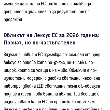
членове на гамата ЕС, от които се очаква да
допринесат значително за резултатите по
продажби.
Обликът на Лексус ЕС за 2026 година:
Познат, но по-настъпателен
Визуално, новият ЕС изглежда по-солиден от преди.
Лексус го описва като по-дълъг, по-нисък и по-
широк, което се усеща и на живо. Обликът е по-
изчистен и модерен, с дневни светлини, насочени
навътре, двойна LED светлинна тема с L-образен
подпис и шест нови външни цвята. Той все още е
разпознаваем като ЕС, но притежава по-голяма
визуална тежест и по-внушително присъствие на