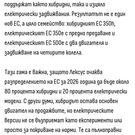
поддържат както хибридни, така и изцяло
електрически задвижвания. Резултатът не е един
нов ЕС, а цяло семейство: хибридният ЕС 350h,
електрическият ЕС 350e с предно предаване и
електрическият ЕС 500e с два двигателя и
задвижване на четирите колела.
Тази гама е важна, защото Лексус очаква
разпределението на ЕС за 2026 година да бъде около
80 процента хибридни и 20 процента електрически
модели. С други думи, хибридът остава основен
двигател на продажбите, но електрическите
версии не се възприемат като експерименти или
просто за покриване на норми. Те са пълноправни