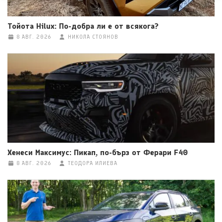
Тойота Hilux: По-добра ли е от всякога?
8 АВГ. 2026
НИКОЛА СТОЯНОВ
Хенеси Максимус: Пикап, по-бърз от Ферари F40
8 АВГ. 2026
ТЕОДОРА ИЛИЕВА