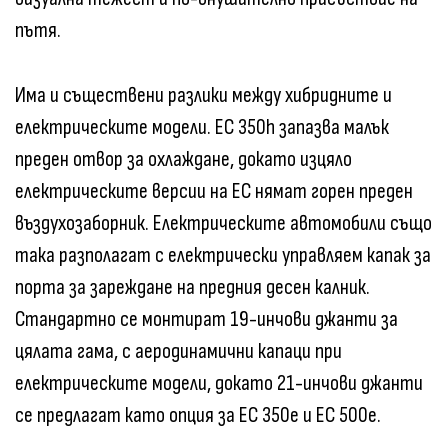
пътя.
Има и съществени разлики между хибридните и
електрическите модели. ЕС 350h запазва малък
преден отвор за охлаждане, докато изцяло
електрическите версии на ЕС нямат горен преден
въздухозаборник. Електрическите автомобили също
така разполагат с електрически управляем капак за
порта за зареждане на предния десен калник.
Стандартно се монтират 19-инчови джанти за
цялата гама, с аеродинамични капаци при
електрическите модели, докато 21-инчови джанти
се предлагат като опция за ЕС 350e и ЕС 500e.