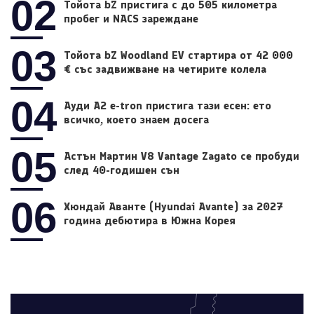
02
Тойота bZ пристига с до 505 километра
пробег и NACS зареждане
03
Тойота bZ Woodland EV стартира от 42 000
€ със задвижване на четирите колела
04
Ауди A2 e-tron пристига тази есен: ето
всичко, което знаем досега
05
Астън Мартин V8 Vantage Zagato се пробуди
след 40-годишен сън
06
Хюндай Аванте (Hyundai Avante) за 2027
година дебютира в Южна Корея