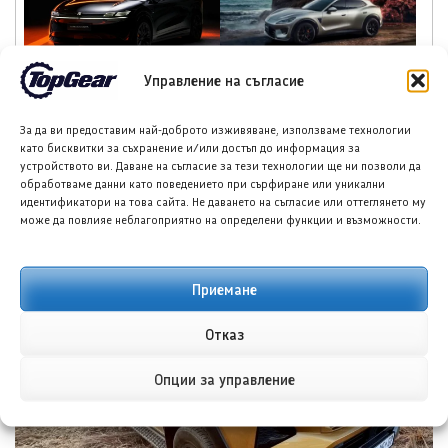
Зийкр 7X Black Nova,
Луксийд RX: Новият
Управление на съгласие
лимитирана серия от
китайски кросоувър с
200 бройки
585 к.с. и облик,
За да ви предоставим най-доброто изживяване, използваме технологии
вдъхновен от Ферари
като бисквитки за съхранение и/или достъп до информация за
устройството ви. Даване на съгласие за тези технологии ще ни позволи да
обработваме данни като поведението при сърфиране или уникални
идентификатори на това сайта. Не даването на съгласие или оттеглянето му
може да повлияе неблагоприятно на определени функции и възможности.
НОВИ ПУБЛИКАЦИИ
Приемане
Отказ
Опции за управление