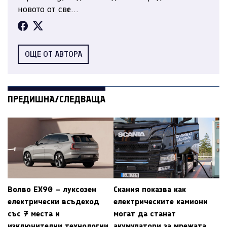
новото от све...
ОЩЕ ОТ АВТОРА
ПРЕДИШНА/СЛЕДВАЩА
Волво EX90 – луксозен
Скания показва как
електрически всъдеход
електрическите камиони
със 7 места и
могат да станат
изключителни технологии
акумулатори за мрежата