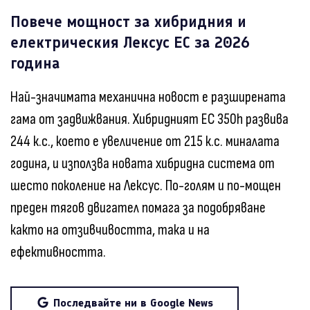
Повече мощност за хибридния и
електрическия Лексус ЕС за 2026
година
Най-значимата механична новост е разширената
гама от задвижвания. Хибридният ЕС 350h развива
244 к.с., което е увеличение от 215 к.с. миналата
година, и използва новата хибридна система от
шесто поколение на Лексус. По-голям и по-мощен
преден тягов двигател помага за подобряване
както на отзивчивостта, така и на
ефективността.
Последвайте ни в Google News