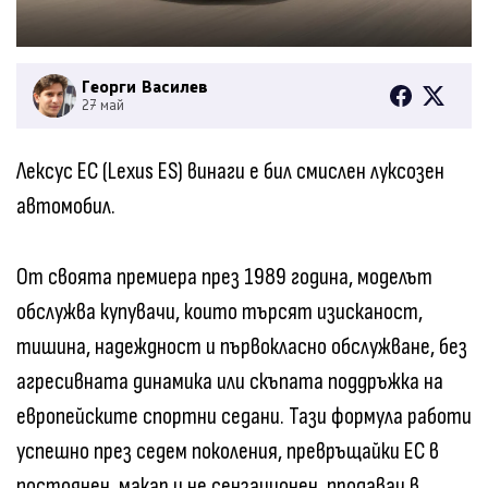
Георги Василев
27 май
Лексус ЕС (Lexus ES) винаги е бил смислен луксозен
автомобил.
От своята премиера през 1989 година, моделът
обслужва купувачи, които търсят изисканост,
тишина, надеждност и първокласно обслужване, без
агресивната динамика или скъпата поддръжка на
европейските спортни седани. Тази формула работи
успешно през седем поколения, превръщайки ЕС в
постоянен, макар и не сензационен, продавач в