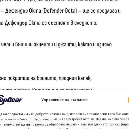
 Дефендър Окта (Defender Octa) – ще се предлага и
 на Дефендър Окта се състоят в следното:
, черни външни акценти и джанти, както и изцяло
о покритие на броните, предния капак,
щитна плоча. Като опция се предлагат и
Управление на съгласие
 както и матово фолио Patagonia White за
да ви предоставим най-доброто изживяване, използваме технологии като бисквит
съхранение и/или достъп до информация за устройството ви. Даване на съгласие з
и технологии ще ни позволи да обработваме данни като поведението при сърфира