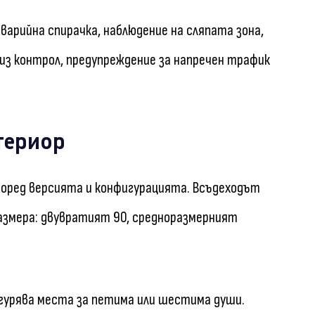
арийна спирачка, наблюдение на сляпата зона,
из контрол, предупреждение за напречен трафик
териор
поред версията и конфигурацията. Всъдеходът
 размера: двувратият 90, средноразмерният
гурява места за петима или шестима души.