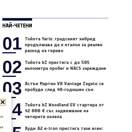
НАЙ-ЧЕТЕНИ
01
Тойота Yaris: градският хибрид
продължава да е еталон за реален
разход на гориво
02
Тойота bZ пристига с до 505
километра пробег и NACS зареждане
03
Астън Мартин V8 Vantage Zagato се
пробуди след 40-годишен сън
04
Тойота bZ Woodland EV стартира от
42 000 € със задвижване на
четирите колела
ки
а
не
Ауди A2 e-tron пристига тази есен: