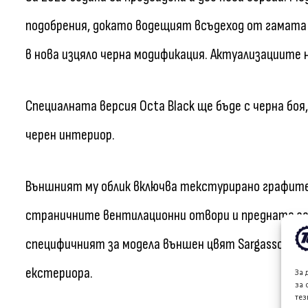
подобрения, докато водещият всъдеход от гамата –
в нова изцяло черна модификация. Актуализациите
Специалната версия Octa Black ще бъде с черна боя
черен интериор.
Външният му облик включва текстурирано графитен
страничните вентилационни отвори и предната за
специфичният за модела външен цвят Sargasso Blue,
екстериора.
За 
за 
тез