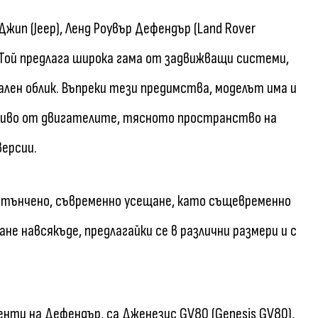
жип (Jeep), Ленд Роувър Дефендър (Land Rover
. Той предлага широка гама от задвижващи системи,
ален облик. Въпреки тези предимства, моделът има и
ориво от двигателите, тясното пространство на
версии.
зтънчено, съвременно усещане, като същевременно
е навсякъде, предлагайки се в различни размери и с
енти на Дефендър, са Дженезис GV80 (Genesis GV80),