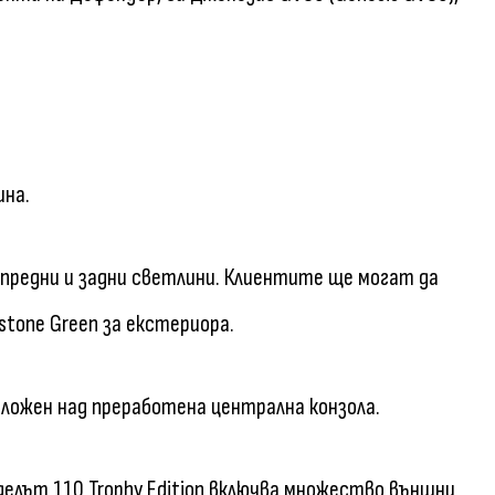
ина.
предни и задни светлини. Клиентите ще могат да
stone Green за екстериора.
положен над преработена централна конзола.
оделът 110 Trophy Edition включва множество външни