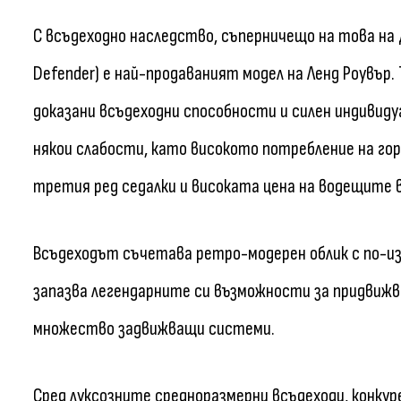
С всъдеходно наследство, съперничещо на това на Д
Defender) е най-продаваният модел на Ленд Роувър
доказани всъдеходни способности и силен индивиду
някои слабости, като високото потребление на г
третия ред седалки и високата цена на водещите 
Всъдеходът съчетава ретро-модерен облик с по-и
запазва легендарните си възможности за придвижван
множество задвижващи системи.
Сред луксозните средноразмерни всъдеходи, конкур