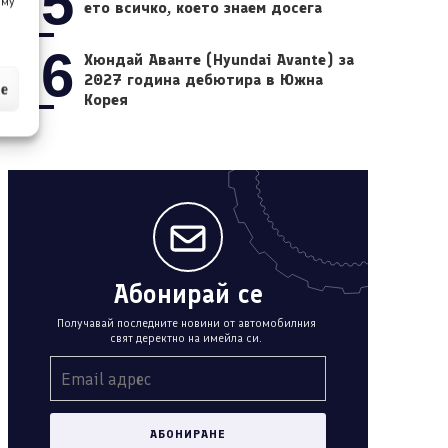
05
 му
ето всичко, което знаем досега
06
Хюндай Аванте (Hyundai Avante) за
2027 година дебютира в Южна
ие
Корея
Абонирай се
Получавай последните новини от автомобилния
свят деректно на имейла си.