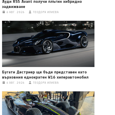
Ауди RS5 Avant получи плъгин хибридно
задвижване
6 АВГ. 2026
ТЕОДОРА ИЛИЕВА
Бугати Дестриер ще бъде представен като
върховния еднократен W16 хиперавтомобил
6 АВГ. 2026
ТЕОДОРА ИЛИЕВА