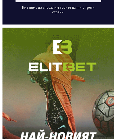
Ние няма да споделим твоите данни с трети
страни.