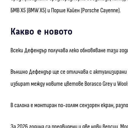
БМВ X5 (BMW X5) и Порше Кайен (Porsche Cayenne).
Какво е новото
Всеки Дефендър получава леко обновяване тази год
Външно Дефендър ще се отличава с актуализирани 
избират между новите цветове Borasco Grey и Wool
В салона е монтиран по-голям сензорен екран, раз
За 2026 година са предвидени и две нови версии. М