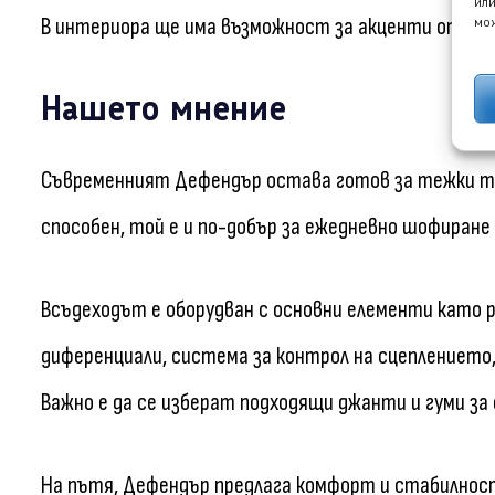
или
В интериора ще има възможност за акценти от нар
мож
Нашето мнение
Съвременният Дефендър остава готов за тежки те
способен, той е и по-добър за ежедневно шофиране 
Всъдеходът е оборудван с основни елементи като 
диференциали, система за контрол на сцеплението,
Важно е да се изберат подходящи джанти и гуми за
На пътя, Дефендър предлага комфорт и стабилност