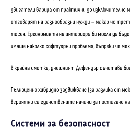
двигатели варира от практични до изключително м
отговарят на разнообразни нужди – макар че трет
тесен. Ергономията на интериора би могла да бъде
имаше няколко софтуерни проблема, въпреки че мех
В крайна сметка, днешният Дефендър съчетава бо
Пълноценно хибридно задвижване (за разлика от ме
вероятно са единствените начини за постигане на
Системи за безопасност