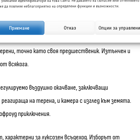
 уникални идентификатори на това сайта. Не даването на съгласие или оттеглянето
язан карбон.
е да повлияе неблагоприятно на определени функции и възможности.
Приемане
Отказ
Опции за управлен
рени, точно като своя предшественик. Изтънчен и
от всякога.
регулируемо въздушно окачване, заключващи
 реагираща на терена, и камера с изглед към земята.
 офроуд приключения.
, характерни за луксозен всъдеход. Изборът от