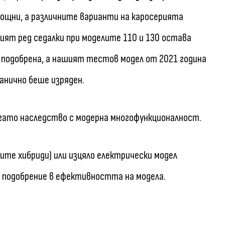
ощни, а различните варианти на каросерията
ият ред седалки при моделите 110 и 130 остава
 подобрена, а нашият тестов модел от 2021 година
анично беше изряден.
гато наследство с модерна многофункционалност.
ките хибриди) или изцяло електрически модел
 подобрение в ефективността на модела.