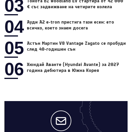
03
Тойота bZ Woodland EV стартира от 42 000
€ със задвижване на четирите колела
04
Ауди A2 e-tron пристига тази есен: ето
всичко, което знаем досега
05
Астън Мартин V8 Vantage Zagato се пробуди
след 40-годишен сън
06
Хюндай Аванте (Hyundai Avante) за 2027
година дебютира в Южна Корея