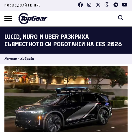
Skip
ПОСЛЕДВАЙТЕ НИ:
to
content
(Press
Enter)
LUCID, NURO И UBER РАЗКРИХА
СЪВМЕСТНОТО СИ РОБОТАКСИ НА CES 2026
Начало
/
Хибриди