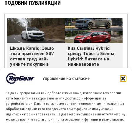
ПОДОБНИ ПУБЛИКАЦИИ
Шкода Kamiq: Защо
Киа Carnival Hybrid
този практичен SUV
срещу Тойота Sienna
остава сред най-
Hybrid: Битката на
умните покупки в
минивановете
Ирландия
Управление на съгласие
За да ви предоставим най-доброто изживяване, използваме технологии
като бисквитки за съхранение и/или достъп до информация за
устройството ви. Даване на съгласие за тези технологии ще ни позволи да
обработваме данни като поведението при сърфиране или уникални
идентификатори на това сайта. Не даването на съгласие или оттеглянето му
Линкълн Nautilus
БИД Янгванг U8L
може да повлияе неблагоприятно на определени функции и възможности.
Hybrid възобнови
Premium Edition –
продажбите си в
ултралуксозен
Канада
всъдеход с четири