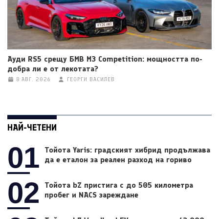
Ауди RS5 срещу БМВ M3 Competition: мощността по-
добра ли е от лекотата?
8 АВГ. 2026
ГЕОРГИ ВАСИЛЕВ
НАЙ-ЧЕТЕНИ
01
Тойота Yaris: градският хибрид продължава
да е еталон за реален разход на гориво
02
Тойота bZ пристига с до 505 километра
пробег и NACS зареждане