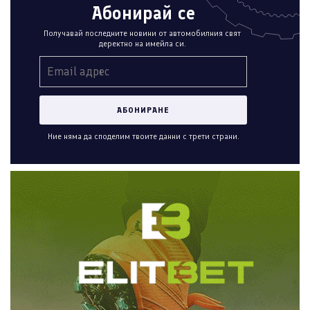
Абонирай се
Получавай последните новини от автомобилния свят
деректно на имейла си.
Ние няма да споделим твоите данни с трети страни.