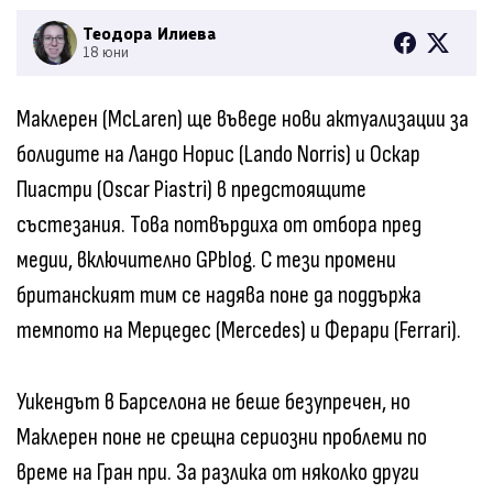
Теодора Илиева
18 юни
Маклерен (McLaren) ще въведе нови актуализации за
болидите на Ландо Норис (Lando Norris) и Оскар
Пиастри (Oscar Piastri) в предстоящите
състезания. Това потвърдиха от отбора пред
медии, включително GPblog. С тези промени
британският тим се надява поне да поддържа
темпото на Мерцедес (Mercedes) и Ферари (Ferrari).
Уикендът в Барселона не беше безупречен, но
Маклерен поне не срещна сериозни проблеми по
време на Гран при. За разлика от няколко други