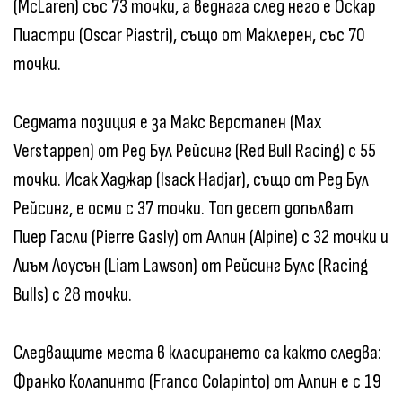
(McLaren) със 73 точки, а веднага след него е Оскар
Пиастри (Oscar Piastri), също от Маклерен, със 70
точки.
Седмата позиция е за Макс Верстапен (Max
Verstappen) от Ред Бул Рейсинг (Red Bull Racing) с 55
точки. Исак Хаджар (Isack Hadjar), също от Ред Бул
Рейсинг, е осми с 37 точки. Топ десет допълват
Пиер Гасли (Pierre Gasly) от Алпин (Alpine) с 32 точки и
Лиъм Лоусън (Liam Lawson) от Рейсинг Булс (Racing
Bulls) с 28 точки.
Следващите места в класирането са както следва:
Франко Колапинто (Franco Colapinto) от Алпин е с 19