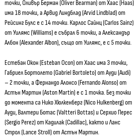
точки, Оливър Берман (Oliver Bearman) от Хаас (Haas)
има 18 точки, а Арвид Линдблад (Arvid Lindblad) от
Рейсинг Булс е с 14 точки. Карлос Сайнц (Carlos Sainz)
от Уилямс (Williams) е събрал 6 точки, а Александър
Албон (Alexander Albon), също от Уилямс, е с 5 точки.
Естебан Окон (Esteban Ocon) от Хаас има 3 точки,
Габриел Бортолето (Gabriel Bortoleto) от Ауди (Audi)
– 2 точки, а Фернандо Алонсо (Fernando Alonso) от
Астън Мартин (Aston Martin) е с 1 точка. Без точки
до момента са Нико Хюлкенберг (Nico Hulkenberg) от
Ауди, Валтери Ботас (Valtteri Bottas) и Серхио Перес
(Sergio Perez) от Кадилак (Cadillac), както и Ланс
Строл (Lance Stroll) от Астън Мартин.