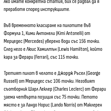
Ако имате конкретна статия, бих се радвал да я
преработя според инструкциите.
Във временното класиране на пилотите във
Формула 1, Кими Антонели (Kimi Antonelli) от
Мерцедес (Mercedes) уверено води със 156 точки.
След него е Люис Хамилтън (Lewis Hamilton), който
кара за Ферари (Ferrari), със 115 точки.
Третият пилот в челото е Джордж Ръсел (George
Russell) от Мерцедес със 106 точки. Неговият
съотборник Шарл Леклер (Charles Leclerc) от Ферари
заема четвърта позиция със 75 точки. Петото
място е за Ландо Норис (Lando Norris) от Маклерен