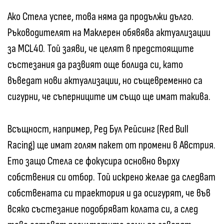
Ако Стела успее, това няма да продължи дълго.
Ръководителят на Маклерен обявява актуализации
за MCL40. Той заяви, че целят в предстоящите
състезания да развият още болида си, като
въведат нови актуализации, но същевременно са
сигурни, че съперниците им също ще имат такива.
Всъщност, например, Ред Бул Рейсинг (Red Bull
Racing) ще имат голям пакет от промени в Австрия.
Ето защо Стела се фокусира основно върху
собствения си отбор. Той искрено желае да следват
собствената си траектория и да осигурят, че във
всяко състезание подобряват колата си, а след