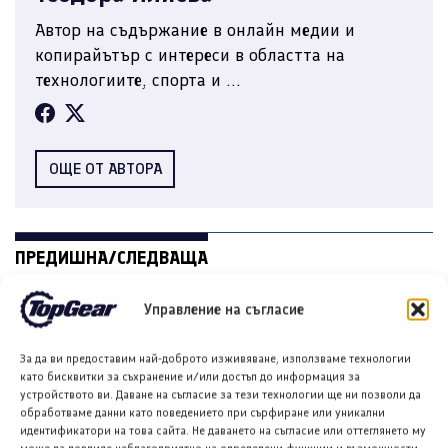
Автор на съдържание в онлайн медии и
копирайътър с интереси в областта на
технологиите, спорта и ...
ОЩЕ ОТ АВТОРА
ПРЕДИШНА/СЛЕДВАЩА
Управление на съгласие
За да ви предоставим най-доброто изживяване, използваме технологии
като бисквитки за съхранение и/или достъп до информация за
устройството ви. Даване на съгласие за тези технологии ще ни позволи да
обработваме данни като поведението при сърфиране или уникални
идентификатори на това сайта. Не даването на съгласие или оттеглянето му
Шпенг (XPeng) официално
Мицубиши показа на