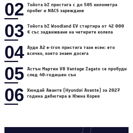
02
Тойота bZ пристига с до 505 километра
пробег и NACS зареждане
03
Тойота bZ Woodland EV стартира от 42 000
€ със задвижване на четирите колела
04
Ауди A2 e-tron пристига тази есен: ето
всичко, което знаем досега
05
Астън Мартин V8 Vantage Zagato се пробуди
след 40-годишен сън
06
Хюндай Аванте (Hyundai Avante) за 2027
година дебютира в Южна Корея