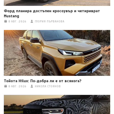
Форд планира достъпен кросоувър и четириврат
Mustang
8 АВГ. 2026
ГЛОРИЯ ПЪРВАНОВА
Тойота Hilux: По-добра ли е от всякога?
8 АВГ. 2026
НИКОЛА СТОЯНОВ