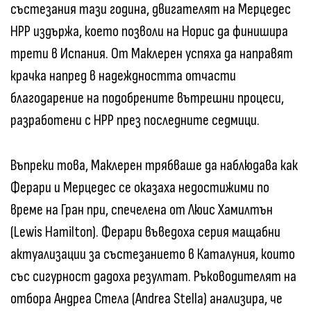
състезания тази година, двигателят на Мерцедес
HPP издържа, което позволи на Норис да финишира
трети в Испания. От Маклерен успяха да направят
крачка напред в надеждността отчасти
благодарение на подобрените вътрешни процеси,
разработени с HPP през последните седмици.
Въпреки това, Маклерен трябваше да наблюдава как
Ферари и Мерцедес се оказаха недостижими по
време на Гран при, спечелена от Люис Хамилтън
(Lewis Hamilton). Ферари въведоха серия мащабни
актуализации за състезанието в Каталуния, които
със сигурност дадоха резултат. Ръководителят на
отбора Андреа Стела (Andrea Stella) анализира, че