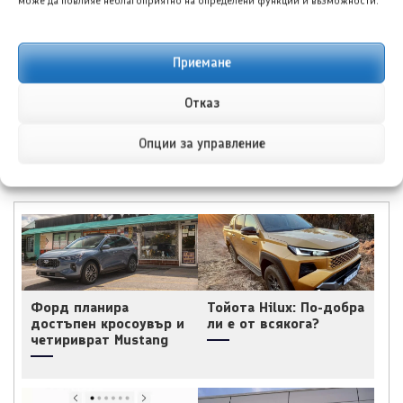
може да повлияе неблагоприятно на определени функции и възможности.
навлезе на румънския
дилъри новия Паджеро,
пазар
който се завръща като
Монтеро
Приемане
←
→
Отказ
Опции за управление
ПОДОБНИ ПУБЛИКАЦИИ
Форд планира
Тойота Hilux: По-добра
достъпен кросоувър и
ли е от всякога?
четириврат Mustang