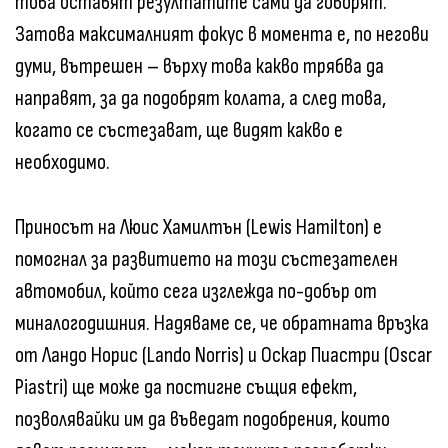
това оставят резултатите сами да говорят.
Затова максималният фокус в момента е, по негови
думи, вътрешен – върху това какво трябва да
направят, за да подобрят колата, а след това,
когато се състезават, ще видят какво е
необходимо.
Приносът на Люис Хамилтън (Lewis Hamilton) е
помогнал за развитието на този състезателен
автомобил, който сега изглежда по-добър от
миналогодишния. Надяваме се, че обратната връзка
от Ландо Норис (Lando Norris) и Оскар Пиастри (Oscar
Piastri) ще може да постигне същия ефект,
позволявайки им да въведат подобрения, които