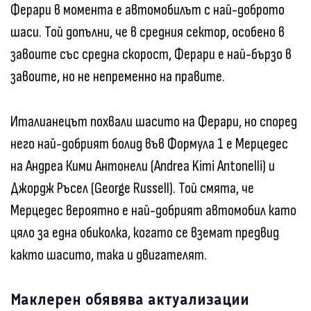
Ферари в момента е автомобилът с най-доброто
шаси. Той допълни, че в средния сектор, особено в
завоите със средна скорост, Ферари е най-бързо в
завоите, но не непременно на правите.
Италианецът похвали шасито на Ферари, но според
него най-добрият болид във Формула 1 е Мерцедес
на Андреа Кими Антонели (Andrea Kimi Antonelli) и
Джордж Ръсел (George Russell). Той смята, че
Мерцедес вероятно е най-добрият автомобил като
цяло за една обиколка, когато се вземат предвид
както шасито, така и двигателят.
Маклерен обявява актуализации