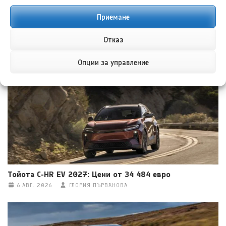
Приемане
Ауди RS 5 PHEV ще направи премиера в Power Plant
Отказ
Mall от 7 август
7 АВГ. 2026
ГЛОРИЯ ПЪРВАНОВА
Опции за управление
Тойота C-HR EV 2027: Цени от 34 484 евро
6 АВГ. 2026
ГЛОРИЯ ПЪРВАНОВА