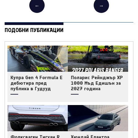
←
→
ПОДОБНИ ПУБЛИКАЦИИ
Купра Gen 4 Formula E
Поларис Рейнджър ХР
дебютира пред
1000 Мъд Едишън за
публика в Гудууд
2027 година
Фолксваген Тигуан R
Хюндай Елантра