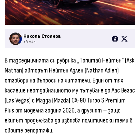
Никола Стоянов
24 май
В тазседмичната си рубрика „Попитай Нейтън“ (Ask
Nathan) авторът Нейтън Адлен (Nathan Adlen)
отговори на въпроси на читатели. Един от тях
касаеше неотдавнашното му пътуване до Лас Вегас
(Las Vegas) с Мазда (Mazda) CX-90 Turbo S Premium
Plus от моделна година 2026, а другият – защо
екипът продължава да избягва политически теми в
своите репортажи.