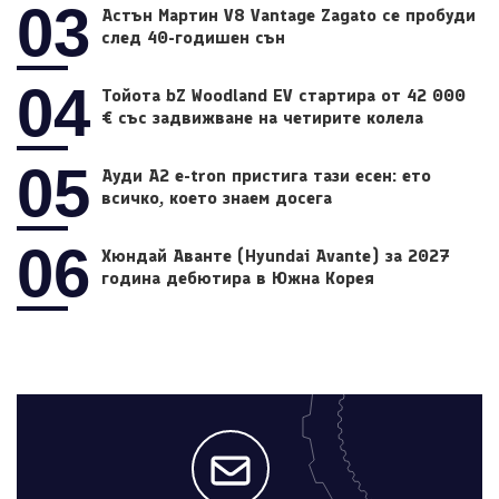
03
Астън Мартин V8 Vantage Zagato се пробуди
след 40-годишен сън
04
Тойота bZ Woodland EV стартира от 42 000
€ със задвижване на четирите колела
05
Ауди A2 e-tron пристига тази есен: ето
всичко, което знаем досега
06
Хюндай Аванте (Hyundai Avante) за 2027
година дебютира в Южна Корея