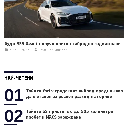
Ауди RS5 Avant получи плъгин хибридно задвижване
6 АВГ. 2026
ТЕОДОРА ИЛИЕВА
НАЙ-ЧЕТЕНИ
01
Тойота Yaris: градският хибрид продължава
да е еталон за реален разход на гориво
02
Тойота bZ пристига с до 505 километра
пробег и NACS зареждане