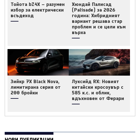
Тойота bZ4X – разумен
Хюндай Палисад
избор за електрически
(Palisade) за 2026
всъдеход
година: Хибридният
вариант решава стар
проблем и се цели към
върха
Зийкр 7X Black Nova,
Луксийд RX: Новият
лимитирана серия от
китайски кросоувър с
200 бройки
585 к.с. и облик,
вдъхновен от Ферари
НОВИ ПУБЛИКАЦИИ