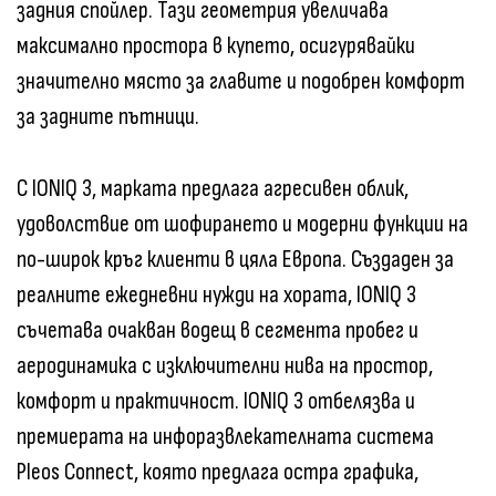
задния спойлер. Тази геометрия увеличава
максимално простора в купето, осигурявайки
значително място за главите и подобрен комфорт
за задните пътници.
С IONIQ 3, марката предлага агресивен облик,
удоволствие от шофирането и модерни функции на
по-широк кръг клиенти в цяла Европа. Създаден за
реалните ежедневни нужди на хората, IONIQ 3
съчетава очакван водещ в сегмента пробег и
аеродинамика с изключителни нива на простор,
комфорт и практичност. IONIQ 3 отбелязва и
премиерата на инфоразвлекателната система
Pleos Connect, която предлага остра графика,