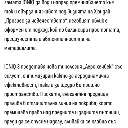
гамата IONIQ да води напред преминаването към
ток и свързания живот под визията на Хюндай
„Прогрес за човечеството“, неговият облик е
оформен от подход, който балансира простотата,
прецизността и автентичността на
материалите.
IONIQ 3 представя нова типология „Аеро хечбек“ със
силует, оптимизиран както за аеродинамична
ефективност, така и за щедро вътрешно
пространство. Ниската, елегантна предница
прелива в отличителна линия на покрива, която
преминава право над предните и задните пътници,
преди да се спусне надолу, сливайки се плавно със