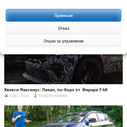
Приемане
Тойота Hilux: По-добра ли е от всякога?
8 АВГ. 2026
НИКОЛА СТОЯНОВ
Отказ
Опции за управление
Хенеси Максимус: Пикап, по-бърз от Ферари F40
8 АВГ. 2026
ТЕОДОРА ИЛИЕВА