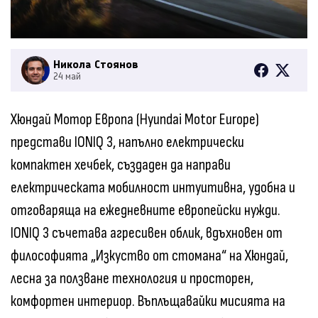
Никола Стоянов
24 май
Хюндай Мотор Европа (Hyundai Motor Europe)
представи IONIQ 3, напълно електрически
компактен хечбек, създаден да направи
електрическата мобилност интуитивна, удобна и
отговаряща на ежедневните европейски нужди.
IONIQ 3 съчетава агресивен облик, вдъхновен от
философията „Изкуство от стомана“ на Хюндай,
лесна за ползване технология и просторен,
комфортен интериор. Въплъщавайки мисията на