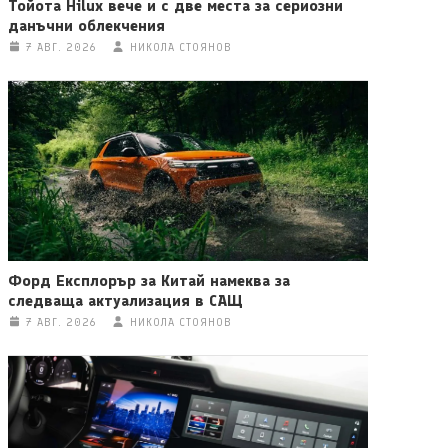
Тойота Hilux вече и с две места за сериозни
данъчни облекчения
7 АВГ. 2026
НИКОЛА СТОЯНОВ
Форд Експлорър за Китай намеква за
следваща актуализация в САЩ
7 АВГ. 2026
НИКОЛА СТОЯНОВ