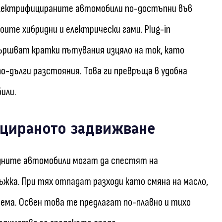
 електрифицираните автомобили по-достъпни във
ите хибридни и електрически гами. Plug-in
ършват кратки пътувания изцяло на ток, като
о-дълги разстояния. Това ги превръща в удобна
или.
ицираното задвижване
ридните автомобили могат да спестят на
ъжка. При тях отпадат разходи като смяна на масло,
ема. Освен това те предлагат по-плавно и тихо