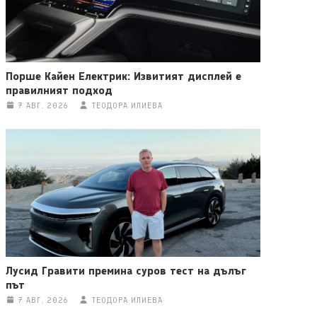
Порше Кайен Електрик: Извитият дисплей е
правилният подход
7 АВГ. 2026
ТЕОДОРА ИЛИЕВА
Лусид Гравити премина суров тест на дълъг
път
7 АВГ. 2026
ТЕОДОРА ИЛИЕВА