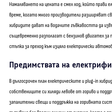
Намаляването на цената е смел ход, който прави
време, когато много производители разширяват сво
хибридите дават на водачите гъвкавостта да изв
същевременно разполагат с бензинов двигател за п
стъпка за преход към изцяло електрически автомоб
Предимствата на електриф
В дългосрочен план електрическите и plug-in хиб
собствениците си хиляди левове от гориво и поддр
запалителни свещи и поддръжка на горивната сист