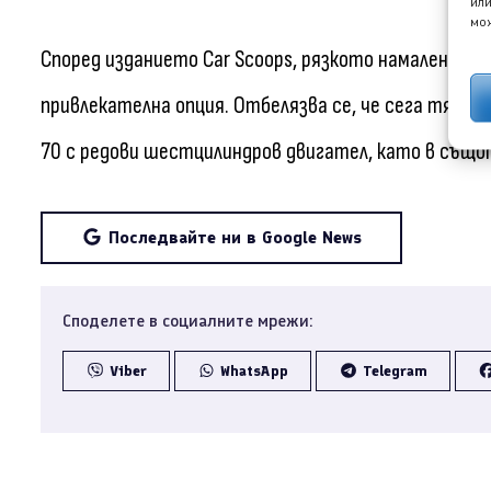
или
мож
Според изданието Car Scoops, рязкото намаление н
привлекателна опция. Отбелязва се, че сега тя е 
70 с редови шестцилиндров двигател, като в същ
Последвайте ни в Google News
Споделете в социалните мрежи:
Viber
WhatsApp
Telegram