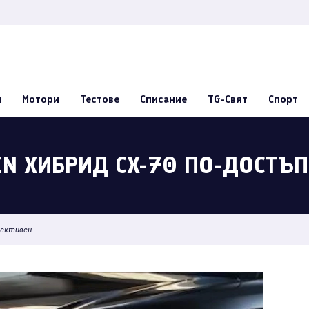
и
Мотори
Тестове
Списание
TG-Свят
Спорт
IN ХИБРИД CX-70 ПО-ДОСТЪ
ефективен