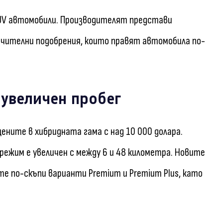
SUV автомобили. Производителят представи
значителни подобрения, които правят автомобила по-
 увеличен пробег
цените в хибридната гама с над 10 000 долара.
 режим е увеличен с между 6 и 48 километра. Новите
те по-скъпи варианти Premium и Premium Plus, като