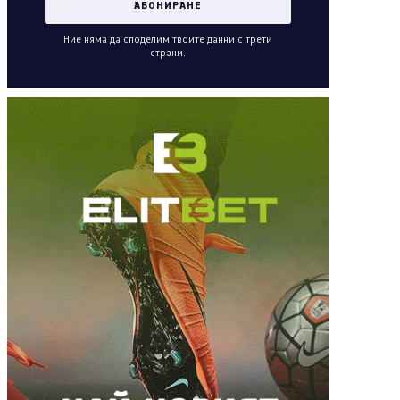
Ние няма да споделим твоите данни с трети
страни.