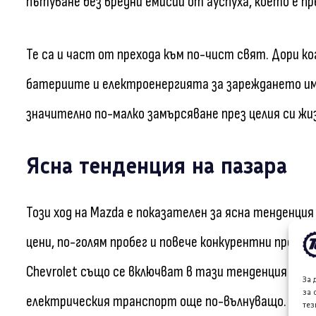
пътуване без вредни емисии от ауспуха, което е п
Те са и част от прехода към по-чист свят. Дори к
батериите и електроенергията за зареждането и
значително по-малко замърсяване през целия си жиз
Ясна тенденция на пазара
Този ход на Mazda е показателен за ясна тенденци
цени, по-голям пробег и повече конкурентни преди
Chevrolet също се включват в тази тенденция с ко
За 
за 
електрическия транспорт още по-вълнуващо.
тез