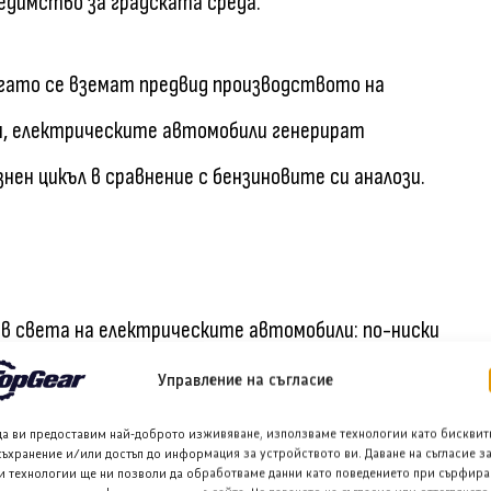
редимство за градската среда.
огато се вземат предвид производството на
м, електрическите автомобили генерират
нен цикъл в сравнение с бензиновите си аналози.
я в света на електрическите автомобили: по-ниски
мства. Утвърдени производители от Toyota до
Управление на съгласие
нкурентни модели, което прави бъдещето на
да ви предоставим най-доброто изживяване, използваме технологии като бисквит
съхранение и/или достъп до информация за устройството ви. Даване на съгласие з
и технологии ще ни позволи да обработваме данни като поведението при сърфира