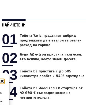
НАЙ-ЧЕТЕНИ
01
Тойота Yaris: градският хибрид
продължава да е еталон за реален
разход на гориво
02
Ауди A2 e-tron пристига тази есен:
ето всичко, което знаем досега
03
Тойота bZ пристига с до 505
километра пробег и NACS зареждане
04
Тойота bZ Woodland EV стартира от
42 000 € със задвижване на
ки
четирите колела
а
не