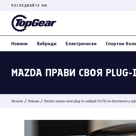
Skip
ПОСЛЕДВАЙТЕ НИ:
to
content
(Press
Enter)
Новини
Хибриди
Електрически
Спортни Кол
MAZDA ПРАВИ СВОЯ PLUG-
/
/
Начало
Новини
Mazda прави своя plug-in хибрид CX-70 по-достъпен и 