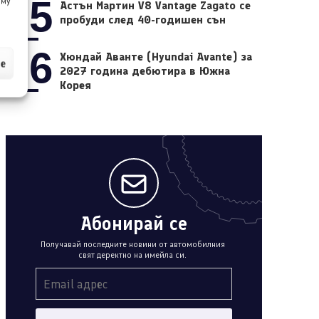
05
 му
Астън Мартин V8 Vantage Zagato се
пробуди след 40-годишен сън
06
Хюндай Аванте (Hyundai Avante) за
ие
2027 година дебютира в Южна
Корея
Абонирай се
Получавай последните новини от автомобилния
свят деректно на имейла си.