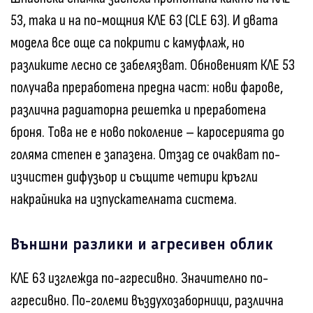
53, така и на по-мощния КЛЕ 63 (CLE 63). И двата
модела все още са покрити с камуфлаж, но
разликите лесно се забелязват. Обновеният КЛЕ 53
получава преработена предна част: нови фарове,
различна радиаторна решетка и преработена
броня. Това не е ново поколение – каросерията до
голяма степен е запазена. Отзад се очакват по-
изчистен дифузьор и същите четири кръгли
накрайника на изпускателната система.
Външни разлики и агресивен облик
КЛЕ 63 изглежда по-агресивно. Значително по-
агресивно. По-големи въздухозаборници, различна