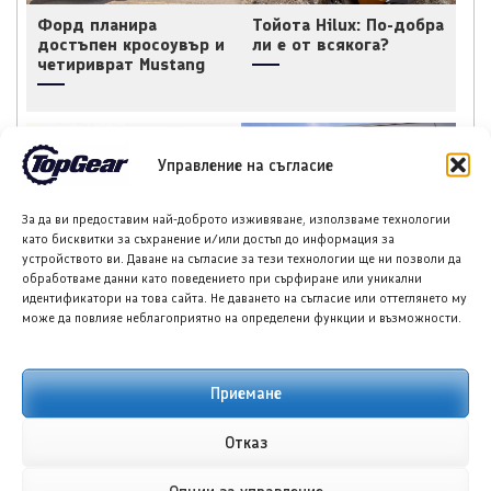
Форд планира
Тойота Hilux: По-добра
достъпен кросоувър и
ли е от всякога?
четириврат Mustang
Управление на съгласие
За да ви предоставим най-доброто изживяване, използваме технологии
Тесла ще разшири
Форд планира
като бисквитки за съхранение и/или достъп до информация за
конфигуратора си в
електрически пикап
устройството ви. Даване на съгласие за тези технологии ще ни позволи да
Европа с Model Y L
под 40 000 долара
обработваме данни като поведението при сърфиране или уникални
идентификатори на това сайта. Не даването на съгласие или оттеглянето му
може да повлияе неблагоприятно на определени функции и възможности.
Приемане
НОВИ ПУБЛИКАЦИИ
Отказ