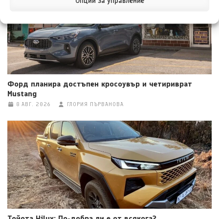
Опции за управление
Форд планира достъпен кросоувър и четириврат
Mustang
8 АВГ. 2026
ГЛОРИЯ ПЪРВАНОВА
Тойота Hilux: По-добра ли е от всякога?