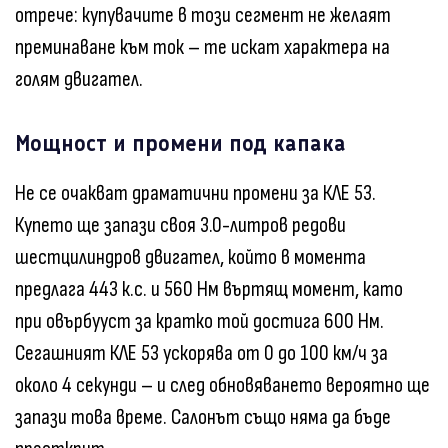
отрече: купувачите в този сегмент не желаят
преминаване към ток – те искат характера на
голям двигател.
Мощност и промени под капака
Не се очакват драматични промени за КЛЕ 53.
Купето ще запази своя 3.0-литров редови
шестцилиндров двигател, който в момента
предлага 443 к.с. и 560 Нм въртящ момент, като
при овърбууст за кратко той достига 600 Нм.
Сегашният КЛЕ 53 ускорява от 0 до 100 км/ч за
около 4 секунди – и след обновяването вероятно ще
запази това време. Салонът също няма да бъде