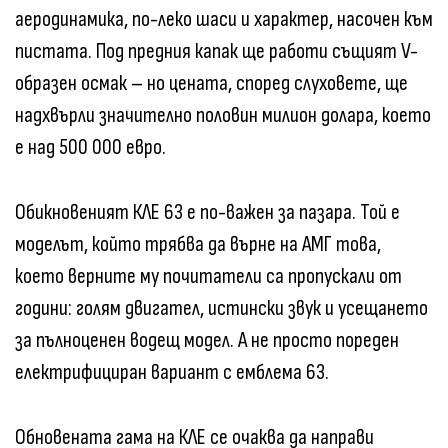
аеродинамика, по-леко шаси и характер, насочен към
пистата. Под предния капак ще работи същият V-
образен осмак – но цената, според слуховете, ще
надхвърли значително половин милион долара, което
е над 500 000 евро.
Обикновеният КЛЕ 63 е по-важен за пазара. Той е
моделът, който трябва да върне на АМГ това,
което верните му почитатели са пропускали от
години: голям двигател, истински звук и усещането
за пълноценен водещ модел. А не просто пореден
електрифициран вариант с емблема 63.
Обновената гама на КЛЕ се очаква да направи