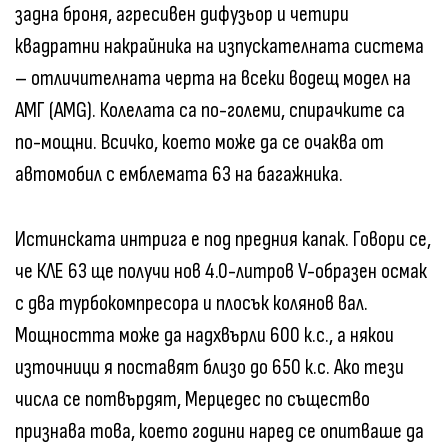
задна броня, агресивен дифузьор и четири
квадратни накрайника на изпускателната система
– отличителната черта на всеки водещ модел на
АМГ (AMG). Колелата са по-големи, спирачките са
по-мощни. Всичко, което може да се очаква от
автомобил с емблемата 63 на багажника.
Истинската интрига е под предния капак. Говори се,
че КЛЕ 63 ще получи нов 4.0-литров V-образен осмак
с два турбокомпресора и плосък колянов вал.
Мощността може да надхвърли 600 к.с., а някои
източници я поставят близо до 650 к.с. Ако тези
числа се потвърдят, Мерцедес по същество
признава това, което години наред се опитваше да