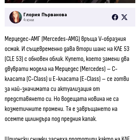
Глория Първанова
4 юни
Мерцедес-АМГ (Mercedes-AMG) връща V-образния
осмак. И същевременно дава втори шанс на КЛЕ 53
(CLE 53) с обновен облик. Купето, което замени два
двуврати модела на Мерцедес (Mercedes) – С-
класата (C-Class) и Е-класата (E-Class) – се готви
за най-значимата си актуализация от
представянето си. Но водещата новина не са
козметичните промени. Тя е завръщането на
осемте цилиндъра под предния капак.
Шпионски снимки заснеха прототипи както на КЛЕ