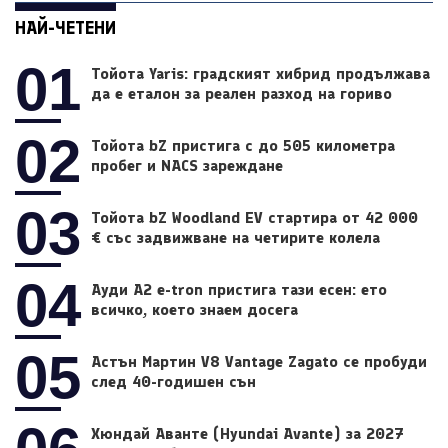
НАЙ-ЧЕТЕНИ
01
Тойота Yaris: градският хибрид продължава
да е еталон за реален разход на гориво
02
Тойота bZ пристига с до 505 километра
пробег и NACS зареждане
03
Тойота bZ Woodland EV стартира от 42 000
€ със задвижване на четирите колела
04
Ауди A2 e-tron пристига тази есен: ето
всичко, което знаем досега
05
Астън Мартин V8 Vantage Zagato се пробуди
след 40-годишен сън
Хюндай Аванте (Hyundai Avante) за 2027