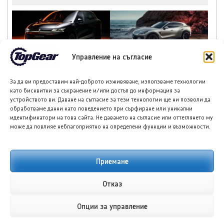
Управление на съгласие
Зийкр 7X Black Nova,
Луксийд RX: Новият
лимитирана серия от
китайски кросоувър с
200 бройки
585 к.с. и облик,
За да ви предоставим най-доброто изживяване, използваме технологии
вдъхновен от Ферари
като бисквитки за съхранение и/или достъп до информация за
устройството ви. Даване на съгласие за тези технологии ще ни позволи да
обработваме данни като поведението при сърфиране или уникални
идентификатори на това сайта. Не даването на съгласие или оттеглянето му
може да повлияе неблагоприятно на определени функции и възможности.
НОВИ ПУБЛИКАЦИИ
Приемане
Отказ
Опции за управление