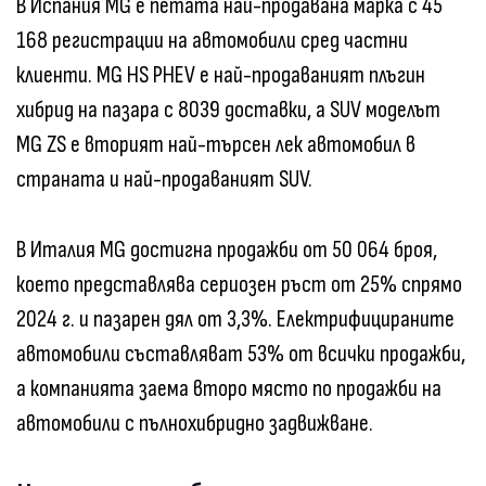
В Испания MG е петата най-продавана марка с 45
168 регистрации на автомобили сред частни
клиенти. MG HS PHEV е най-продаваният плъгин
хибрид на пазара с 8039 доставки, а SUV моделът
MG ZS е вторият най-търсен лек автомобил в
страната и най-продаваният SUV.
В Италия MG достигна продажби от 50 064 броя,
което представлява сериозен ръст от 25% спрямо
2024 г. и пазарен дял от 3,3%. Електрифицираните
автомобили съставляват 53% от всички продажби,
а компанията заема второ място по продажби на
автомобили с пълнохибридно задвижване.