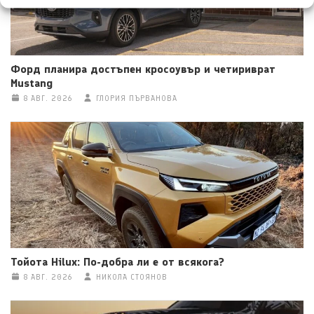
Форд планира достъпен кросоувър и четириврат
Mustang
8 АВГ. 2026
ГЛОРИЯ ПЪРВАНОВА
Тойота Hilux: По-добра ли е от всякога?
8 АВГ. 2026
НИКОЛА СТОЯНОВ