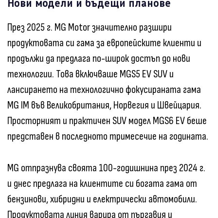
Нови модели и бъдещи планове
През 2025 г. MG Motor значително разшири
продуктовата си гама за европейските клиенти и
продължи да предлага по-широк достъп до нови
технологии. Това включваше MGS5 EV SUV и
лансирането на технологично фокусираната гама
MG IM във Великобритания, Норвегия и Швейцария.
Просторният и практичен SUV модел MGS6 EV беше
представен в последното тримесечие на годината.
MG отпразнува своята 100-годишнина през 2024 г.
и днес предлага на клиентите си богата гама от
бензинови, хибридни и електрически автомобили.
Продуктовата линия варира от пъргавия и