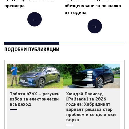
премиера
обезценяване за по-малко
от година
←
→
ПОДОБНИ ПУБЛИКАЦИИ
Тойота bZ4X – разумен
Хюндай Палисад
избор за електрически
(Palisade) за 2026
всъдеход
година: Хибридният
вариант решава стар
проблем и се цели към
върха