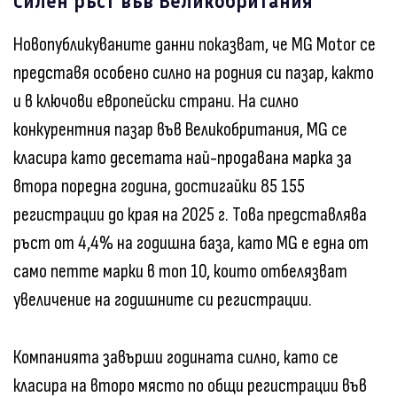
Силен ръст във Великобритания
Новопубликуваните данни показват, че MG Motor се
представя особено силно на родния си пазар, както
и в ключови европейски страни. На силно
конкурентния пазар във Великобритания, MG се
класира като десетата най-продавана марка за
втора поредна година, достигайки 85 155
регистрации до края на 2025 г. Това представлява
ръст от 4,4% на годишна база, като MG е една от
само петте марки в топ 10, които отбелязват
увеличение на годишните си регистрации.
Компанията завърши годината силно, като се
класира на второ място по общи регистрации във