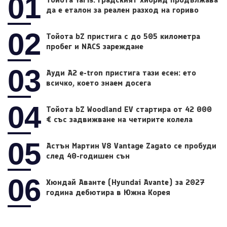
01
да е еталон за реален разход на гориво
02
Тойота bZ пристига с до 505 километра
пробег и NACS зареждане
03
Ауди A2 e-tron пристига тази есен: ето
всичко, което знаем досега
04
Тойота bZ Woodland EV стартира от 42 000
€ със задвижване на четирите колела
05
Астън Мартин V8 Vantage Zagato се пробуди
след 40-годишен сън
06
Хюндай Аванте (Hyundai Avante) за 2027
година дебютира в Южна Корея