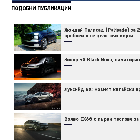
ПОДОБНИ ПУБЛИКАЦИИ
Хюндай Палисад (Palisade) за 
проблем и се цели към върха
Зийкр 7X Black Nova, лимитира
Луксийд RX: Новият китайски к
Волво EX60 с първи тестове за