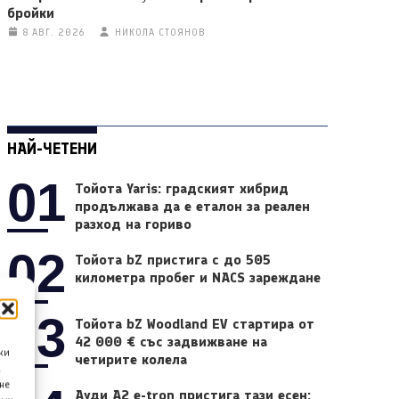
бройки
8 АВГ. 2026
НИКОЛА СТОЯНОВ
НАЙ-ЧЕТЕНИ
01
Тойота Yaris: градският хибрид
продължава да е еталон за реален
разход на гориво
02
Тойота bZ пристига с до 505
километра пробег и NACS зареждане
03
Тойота bZ Woodland EV стартира от
42 000 € със задвижване на
ки
четирите колела
а
не
Ауди A2 e-tron пристига тази есен: