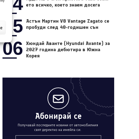
04
 му
ето всичко, което знаем досега
05
Астън Мартин V8 Vantage Zagato се
пробуди след 40-годишен сън
ие
06
Хюндай Аванте (Hyundai Avante) за
2027 година дебютира в Южна
Корея
Абонирай се
Получавай последните новини от автомобилния
свят деректно на имейла си.