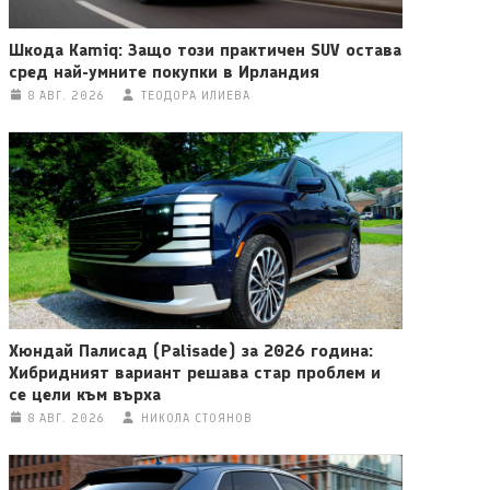
Шкода Kamiq: Защо този практичен SUV остава
сред най-умните покупки в Ирландия
8 АВГ. 2026
ТЕОДОРА ИЛИЕВА
Хюндай Палисад (Palisade) за 2026 година:
Хибридният вариант решава стар проблем и
се цели към върха
8 АВГ. 2026
НИКОЛА СТОЯНОВ