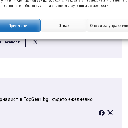
 уникални идентификатори на това сайта. Не даването на съгласие или оттеглянето
е да повлияе неблагоприятно на определени функции и възможности.
Приемане
Отказ
Опции за управлен
Facebook
рналист в TopGear.bg, където ежедневно