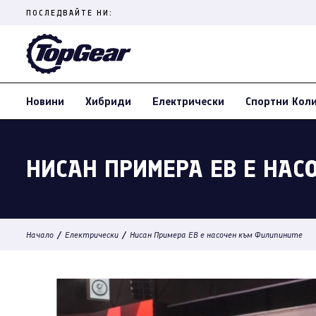
Skip
ПОСЛЕДВАЙТЕ НИ:
to
content
(Press
Enter)
Новини
Хибриди
Електрически
Спортни Кол
НИСАН ПРИМЕРА ЕВ Е НА
/
/
Начало
Електрически
Нисан Примера ЕВ е насочен към Филипините