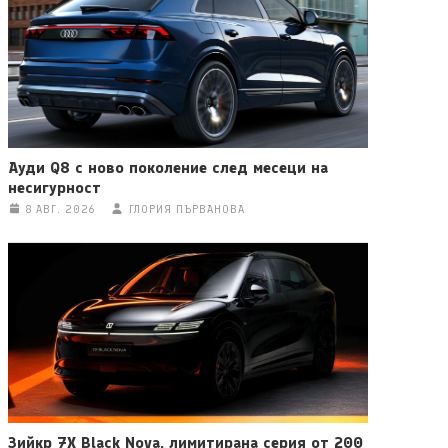
Ауди Q8 с ново поколение след месеци на
несигурност
8 АВГ. 2026
ГЛОРИЯ ПЪРВАНОВА
Зийкр 7X Black Nova, лимитирана серия от 200