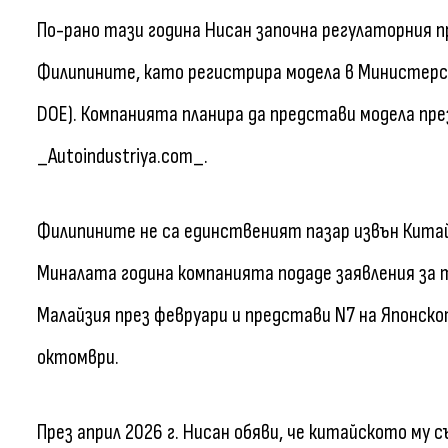
По-рано тази година Нисан започна регулаторния п
Филипините, като регистрира модела в Министерс
DOE). Компанията планира да представи модела пр
_Autoindustriya.com_.
Филипините не са единственият пазар извън Китай,
Миналата година компанията подаде заявления за т
Малайзия през февруари и представи N7 на Японскот
октомври.
През април 2026 г. Нисан обяви, че китайското му