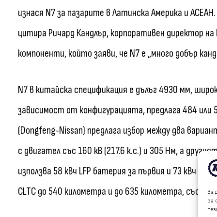
изнася N7 за пазарите в Латинска Америка и АСЕАН. 
цитира Ричард Кандлър, корпоративен директор на
компоненти, който заяви, че N7 е „много добър кан
N7 в китайска спецификация е дълъг 4930 мм, широк
зависимост от конфигурацията, предлага 484 или
(Dongfeng-Nissan) предлага избор между два вариа
с двигател със 160 кВ (217.6 к.с.) и 305 Нм, а другия
използва 58 кВч LFP батерия за първия и 73 кВч LFP
CLTC до 540 километра и до 635 километра, съотве
За 
за 
тез