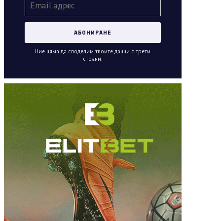
Ние няма да споделим твоите данни с трети
страни.