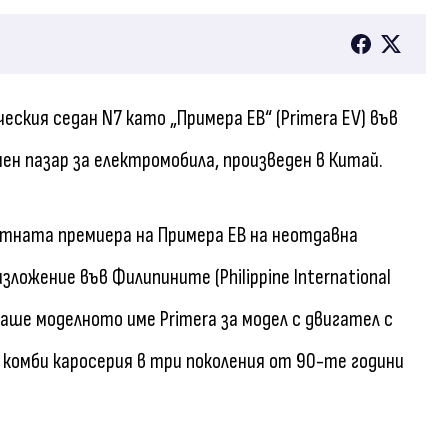
еския седан N7 като „Примера ЕВ“ (Primera EV) във
н пазар за електромобила, произведен в Китай.
тната премиера на Примера ЕВ на неотдавна
ожение във Филипините (Philippine International
аше моделното име Primera за модел с двигател с
 комби каросерия в три поколения от 90-те години