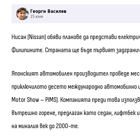
Георги Василев
15 юни
Нисан (Nissan) обяви планове да представи електрич
Филипините. Страната ще бъде първият задграниче
Японският автомобилен производител проведе мес
приключилото десето международно автомобилно изл
Motor Show – PIMS). Компанията преди това използв
вътрешно горене, предлаган като седан, лифтбек и
на миналия век до 2000-те.