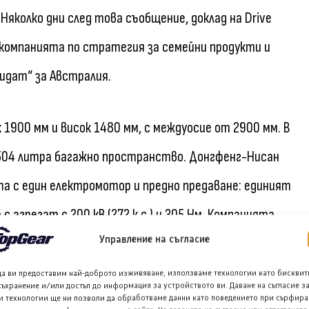
Няколко дни след това съобщение, доклад на Drive
 компанията по стратегия за семейни продукти и
дидат“ за Австралия.
 1900 мм и висок 1480 мм, с междуосие от 2900 мм. В
 504 литра багажно пространство. Донгфенг-Нисан
нта с един електромотор и предно предаване: единият
т с агрегат с 200 кВ (272 к.с.) и 305 Нм. Компанията
Управление на съгласие
 батерия за втория. Те осигуряват пробег по цикъла
тно.
да ви предоставим най-доброто изживяване, използваме технологии като бисквит
съхранение и/или достъп до информация за устройството ви. Даване на съгласие з
и технологии ще ни позволи да обработваме данни като поведението при сърфира