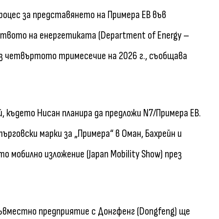
роцес за представянето на Примера ЕВ във
твото на енергетиката (Department of Energy –
ез четвъртото тримесечие на 2026 г., съобщава
 където Нисан планира да предложи N7/Примера ЕВ.
ърговски марки за „Примера“ в Оман, Бахрейн и
о мобилно изложение (Japan Mobility Show) през
 съвместно предприятие с Донгфенг (Dongfeng) ще