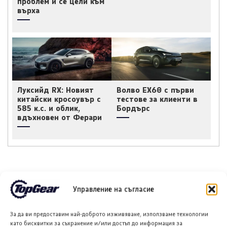
проблем и се цели към
върха
Луксийд RX: Новият
Волво EX60 с първи
китайски кросоувър с
тестове за клиенти в
585 к.с. и облик,
Бордърс
вдъхновен от Ферари
НОВИ ПУБЛИКАЦИИ
Управление на съгласие
За да ви предоставим най-доброто изживяване, използваме технологии
като бисквитки за съхранение и/или достъп до информация за