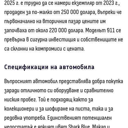
2025 г. е трудно да се намери екземпляр от 2023 г.,
продаден за по-малко от 250 000 долара, въпреки че
първоначално на вторичния пазар цените им
започваха от около 220 000 долара. Моделът 911 се
превърна в сигурна инвестиция и собствениците не
са склонни на компромиси с цената.
Спецификации на автомобила
Въпросният автомобил представлява добра покупка
заради отличното си оборудване и сравнително
ниския пробег. Той е подходящ както за
колекционери и за шофиране на писта, така и за
редовна употреба. Единственият потенциален
недостатък е яркият цвят Shark Blue. Макар и