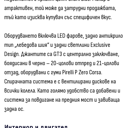
атрактивен, той може да затрудни продажбата,
тъй като изисква купувач със специфичен вкус.
Оборудването включва LED фарове, задно антикрило
тип „лебедова шия“ и задни светлини Exclusive
Design. Джантите са GT3 с централно заключване,
боядисани в черно – 20-цолови отпред и 21-цолови
отзад, оборудвани с гуми Pirelli P Zero Corsa.
Спирачната система е с вентилирани дискове на
всички колела. Като голямо удобство са добавени и
система за повдигане на предния мост и завиваща
задна ос.
Интериор и двигател