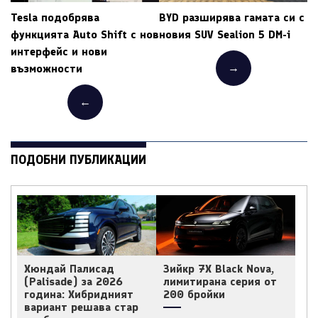
Tesla подобрява
BYD разширява гамата си с
функцията Auto Shift с нов
новия SUV Sealion 5 DM-i
интерфейс и нови
→
възможности
←
ПОДОБНИ ПУБЛИКАЦИИ
Хюндай Палисад
Зийкр 7X Black Nova,
(Palisade) за 2026
лимитирана серия от
година: Хибридният
200 бройки
вариант решава стар