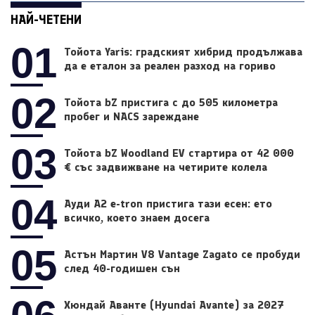
НАЙ-ЧЕТЕНИ
01
Тойота Yaris: градският хибрид продължава
да е еталон за реален разход на гориво
02
Тойота bZ пристига с до 505 километра
пробег и NACS зареждане
03
Тойота bZ Woodland EV стартира от 42 000
€ със задвижване на четирите колела
04
Ауди A2 e-tron пристига тази есен: ето
всичко, което знаем досега
05
Астън Мартин V8 Vantage Zagato се пробуди
след 40-годишен сън
Хюндай Аванте (Hyundai Avante) за 2027