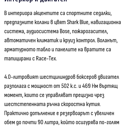
В интериора акцентите са спортните седалки,
предпазните колани в цвят Shark Blue, навигационна
система, аудиосистема Bose, пожарогасител,
автоматичен климатик и круиз контрол. Воланът,
арматурното табло и панелите на вратите са
тапицирани с Race-Tex.
4.0-литровият шестцилиндров боксеров двигател
разполага с мощност от 502 к.с. и 469 Нм въртящ
момент, които се управляват прецизно чрез
шестстепенната ръчна скоростна кутия.
Практично допълнение е резервоарът с увеличен
обем до почти 90 литра, който осигурява по-голям