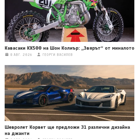
Кавасаки KX500 на Шон Колиър: „Звярът“ от миналото
8 АВГ. 2026
ГЕОРГИ ВАСИЛЕВ
Шевролет Корвет ще предложи 31 различни дизайна
на джанти