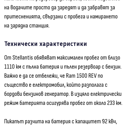
на водачите просто да заредят и да забравят за
притесненията, свързани с пробега и намирането
на зарядна станция.
Технически характеристики
От Stellantis обявяват максимален пробег от близо
1110 км с пълна батерия и пълен резервоар с бензин.
Важно е да се отбележи, че Ram 1500 REV по
същество е електромобил, който разполага с
бордови бензинов генератор. В изцяло електрически
режим батерията осигурява пробег от около 233 км.
Пикапът разчита на батерия с капацитет 92 кВч,