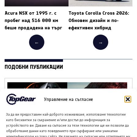
Acura NSX от 1995 г. с
Toyota Corolla Cross 2026:
пробег над 516 000 км
Обновен дизайн и по-
беше продадена на търг
ефективен хибрид
←
→
ПОДОБНИ ПУБЛИКАЦИИ
Управление на съгласие
Зийкр 7X Black Nova,
Луксийд RX: Новият
За да ви предоставим най-доброто изживяване, използваме технологии
лимитирана серия от
китайски кросоувър с
като бисквитки за съхранение и/или достъп до информация за
200 бройки
585 к.с. и облик,
устройството ви. Даване на съгласие за тези технологии ще ни позволи да
вдъхновен от Ферари
обработваме данни като поведението при сърфиране или уникални
идентификатори на това сайта. Не даването на съгласие или оттеглянето му