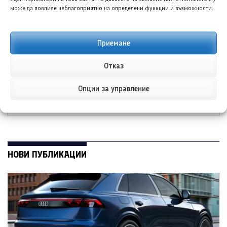
може да повлияе неблагоприятно на определени функции и възможности.
Приемане
Отказ
Волво EX60 с първи
Волво EX90:
тестове за клиенти в
Едногодишният ни
Бордърс
тест започна трудно
Опции за управление
НОВИ ПУБЛИКАЦИИ