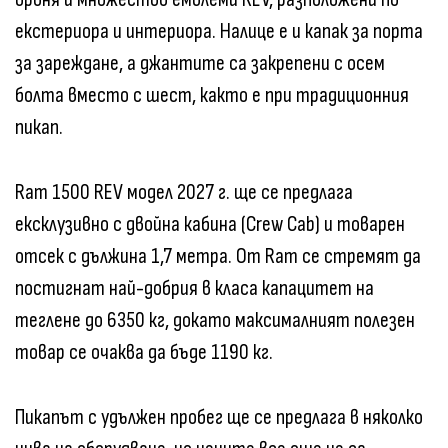
екстериора и интериора. Налице е и капак за порта
за зареждане, а джантите са закрепени с осем
болта вместо с шест, както е при традиционния
пикап.
Ram 1500 REV модел 2027 г. ще се предлага
ексклузивно с двойна кабина (Crew Cab) и товарен
отсек с дължина 1,7 метра. От Ram се стремят да
постигнат най-добрия в класа капацитет на
теглене до 6350 кг, докато максималният полезен
товар се очаква да бъде 1190 кг.
Пикапът с удължен пробег ще се предлага в няколко