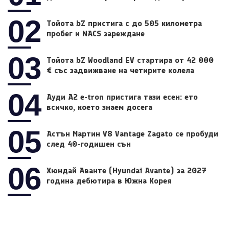
02
Тойота bZ пристига с до 505 километра
пробег и NACS зареждане
03
Тойота bZ Woodland EV стартира от 42 000
€ със задвижване на четирите колела
04
Ауди A2 e-tron пристига тази есен: ето
всичко, което знаем досега
05
Астън Мартин V8 Vantage Zagato се пробуди
след 40-годишен сън
06
Хюндай Аванте (Hyundai Avante) за 2027
година дебютира в Южна Корея