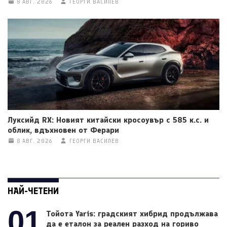
8 АВГ. 2026
ГЕОРГИ ВАСИЛЕВ
Луксийд RX: Новият китайски кросоувър с 585 к.с. и
облик, вдъхновен от Ферари
8 АВГ. 2026
ГЕОРГИ ВАСИЛЕВ
НАЙ-ЧЕТЕНИ
01
Тойота Yaris: градският хибрид продължава
да е еталон за реален разход на гориво