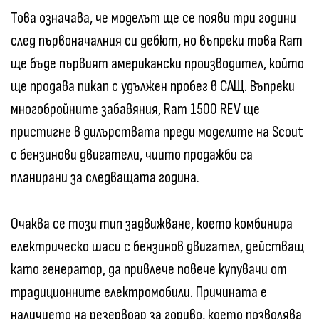
Това означава, че моделът ще се появи три години
след първоначалния си дебют, но въпреки това Ram
ще бъде първият американски производител, който
ще продава пикап с удължен пробег в САЩ. Въпреки
многобройните забавяния, Ram 1500 REV ще
пристигне в дилърствата преди моделите на Scout
с бензинови двигатели, чиито продажби са
планирани за следващата година.
Очаква се този тип задвижване, което комбинира
електрическо шаси с бензинов двигател, действащ
като генератор, да привлече повече купувачи от
традиционните електромобили. Причината е
наличието на резервоар за гориво, което позволява