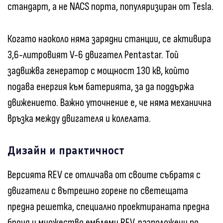
стандарт, а не NACS порта, популяризиран от Tesla.
Когато наоколо няма зарядни станции, се активира
3,6-литровият V-6 двигател Pentastar. Той
задвижва генератор с мощност 130 кВ, който
подава енергия към батерията, за да поддържа
движението. Важно уточнение е, че няма механична
връзка между двигателя и колелата.
Дизайн и практичност
Версията REV се отличава от своите събратя с
двигатели с вътрешно горене по светещата
предна решетка, специално проектираната предна
броня и множество емблеми REV, разположени по