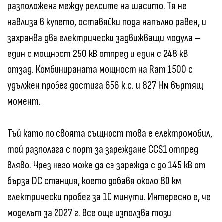
разположена между релсите на шасито. Тя не
навлиза в купето, оставяйки пода напълно равен, и
захранва два електрически задвижващи модула –
един с мощност 250 кВ отпред и един с 248 кВ
отзад. Комбинираната мощност на Ram 1500 с
удължен пробег достига 656 к.с. и 827 Нм въртящ
момент.
Тъй като по своята същност това е електромобил,
той разполага с порт за зареждане CCS1 отпред
вляво. Чрез него може да се зарежда с до 145 кВ от
бърза DC станция, което добавя около 80 км
електрически пробег за 10 минути. Интересно е, че
моделът за 2027 г. все още използва този