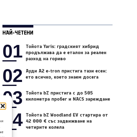
НАЙ-ЧЕТЕНИ
01
Тойота Yaris: градският хибрид
продължава да е еталон за реален
разход на гориво
02
Ауди A2 e-tron пристига тази есен:
ето всичко, което знаем досега
03
Тойота bZ пристига с до 505
километра пробег и NACS зареждане
04
Тойота bZ Woodland EV стартира от
42 000 € със задвижване на
ки
четирите колела
а
не