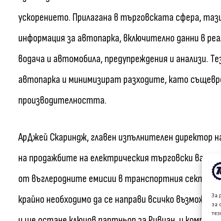
ускорението. Прилагана в търговската сфера, таз
информация за автопарка, включително данни в реа
водача и автомобила, предупреждения и анализи. 
автопарка и минимизират разходите, като същев
производителността.
АрДжей Скариндж, главен изпълнителен директор н
на продажбите на електрическия търговски ван за 
от въглеродните емисии в транспортния сектор н
За 
крайно необходимо да се направи всичко възможно з
за 
тез
и ще остане ключов партньор за Ривиан, и компан