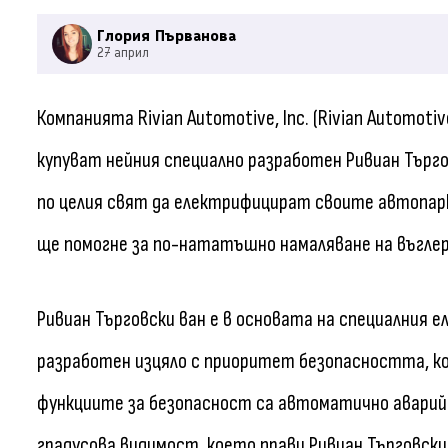
Глория Първанова
27 април
Компанията Rivian Automotive, Inc. (Rivian Automotiv
купуват нейния специално разработен Ривиан Търго
по целия свят да електрифицират своите автопарк
ще помогне за по-нататъшно намаляване на въгле
Ривиан Търговски ван е в основата на специалния е
разработен изцяло с приоритет безопасността, к
функциите за безопасност са автоматично аварийн
градусова видимост, което прави Ривиан Търговск