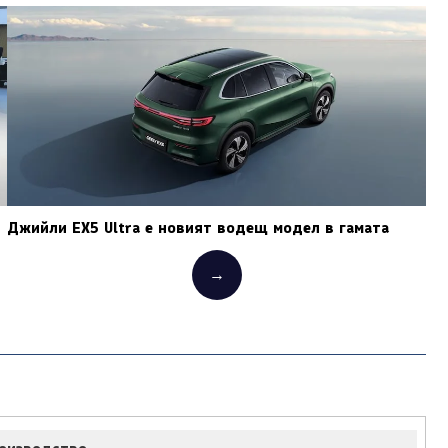
Джийли EX5 Ultra е новият водещ модел в гамата
→