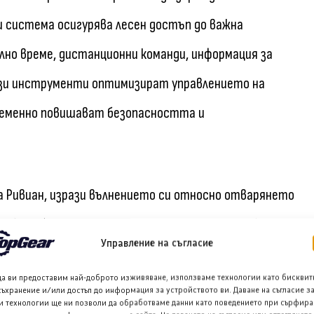
и система осигурява лесен достъп до важна
лно време, дистанционни команди, информация за
Тези инструменти оптимизират управлението на
ременно повишават безопасността и
а Ривиан, изрази вълнението си относно отварянето
повече бизнеси. Той посочи, че около една четвърт
Управление на съгласие
а САЩ идват от търговски автомобили, затова е
да ви предоставим най-доброто изживяване, използваме технологии като бисквит
а тяхното намаляване. Скариндж добави, че Амазон е
съхранение и/или достъп до информация за устройството ви. Даване на съгласие з
и технологии ще ни позволи да обработваме данни като поведението при сърфира
ията очаква да продължи тясното сътрудничество с