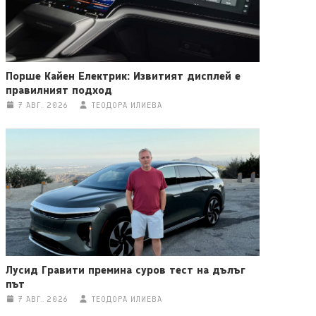
Порше Кайен Електрик: Извитият дисплей е
правилният подход
7 АВГ. 2026
ТЕОДОРА ИЛИЕВА
Лусид Гравити премина суров тест на дълъг
път
7 АВГ. 2026
ТЕОДОРА ИЛИЕВА