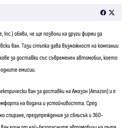
e, Inc.) обяви, че ще позволи на други фирми да
вски ван. Тази стъпка дава възможност на компании
ове за доставки със съвременен автомобил, което
родните емисии.
лектрически ван за доставки на Амазон (Amazon) и е
омфорта на водача и устойчивостта. Сред
о спиране, предупреждения за сблъсък и 360-
и ван един от най-безопасните автомобили на пътя