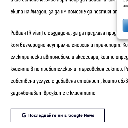
или
мож
екипа на Амазон, за да им помогне да постигнат це
Ривиан (Rivian) е създадена, за да предлага продук
към въглеродно неутрална енергия и транспорт. К
електрически автомобили и аксесоари, които опред
клиенти в потребителския и търговския сектор. Р
собствени услуги с добавена стойност, които обх
задълбочават връзките с клиентите.
Последвайте ни в Google News