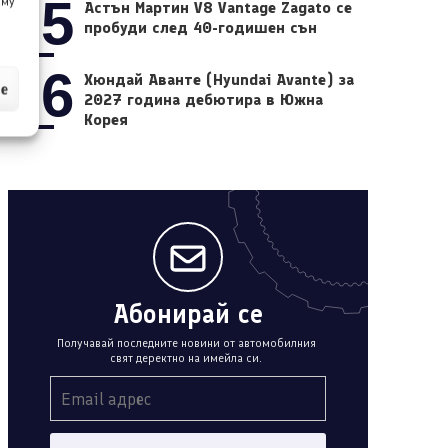
05
 му
Астън Мартин V8 Vantage Zagato се
пробуди след 40-годишен сън
06
Хюндай Аванте (Hyundai Avante) за
ие
2027 година дебютира в Южна
Корея
Абонирай се
Получавай последните новини от автомобилния
свят деректно на имейла си.