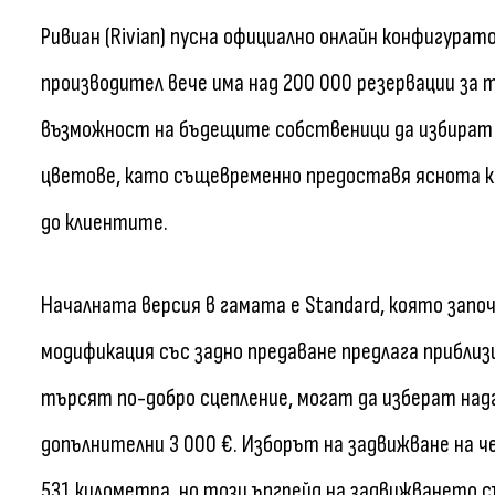
Ривиан (Rivian) пусна официално онлайн конфигурат
производител вече има над 200 000 резервации за
възможност на бъдещите собственици да избират
цветове, като същевременно предоставя яснота к
до клиентите.
Началната версия в гамата е Standard, която започ
модификация със задно предаване предлага приблиз
търсят по-добро сцепление, могат да изберат над
допълнителни 3 000 €. Изборът на задвижване на ч
531 километра, но този ъпгрейд на задвижването с