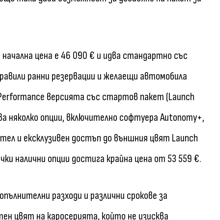
 начална цена е 46 090 € и идва стандартно със
правили ранни резервации и желаещи автомобила
Performance версията със стартов пакет (Launch
ява няколко опции, включително софтуера Autonomy+,
ател и ексклузивен достъп до външния цвят Launch
чки налични опции достига крайна цена от 53 559 €.
опълнителни разходи и различни срокове за
ен цвят на каросерията, който не изисква