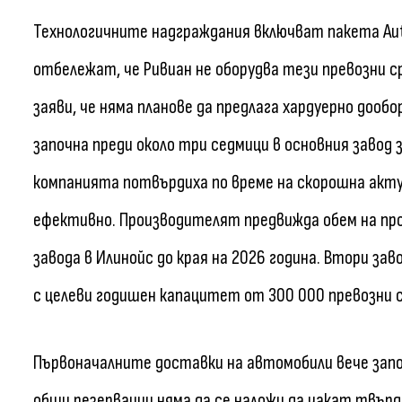
Технологичните надграждания включват пакета Aut
отбележат, че Ривиан не оборудва тези превозни с
заяви, че няма планове да предлага хардуерно дооб
започна преди около три седмици в основния завод 
компанията потвърдиха по време на скорошна акту
ефективно. Производителят предвижда обем на про
завода в Илинойс до края на 2026 година. Втори зав
с целеви годишен капацитет от 300 000 превозни 
Първоначалните доставки на автомобили вече запо
общи резервации няма да се наложи да чакат твърд