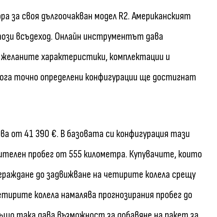
ора за своя дългоочакван модел R2. Американският
 този всъдеход. Онлайн инструментът дава
 желаните характеристики, комплектации и
ога точно определени конфигурации ще достигнат
ва от 41 390 €. В базовата си конфигурация тази
ителен пробег от 555 километра. Купувачите, които
граждане до задвижване на четирите колела срещу
етирите колела намалява прогнозирания пробег до
ъщо така дава възможност за добавяне на пакет за