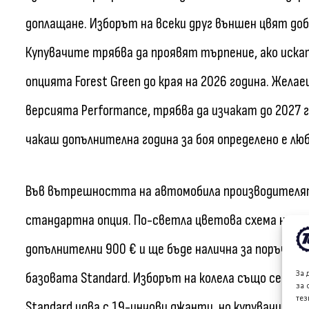
доплащане. Изборът на всеки друг външен цвят доб
Купувачите трябва да проявят търпение, ако иска
опцията Forest Green до края на 2026 година. Желае
версията Performance, трябва да изчакат до 2027 г
чакаш допълнителна година за боя определено е л
Във вътрешността на автомобила производителят
стандартна опция. По-светла цветова схема на инт
допълнителни 900 € и ще бъде налична за поръчка п
За 
базовата Standard. Изборът на колела също се раз
за 
тез
Standard идва с 19-инчови джанти, но купувачите м