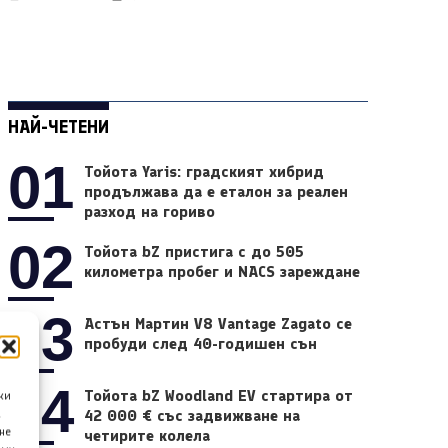
НАЙ-ЧЕТЕНИ
01
Тойота Yaris: градският хибрид
продължава да е еталон за реален
разход на гориво
02
Тойота bZ пристига с до 505
километра пробег и NACS зареждане
03
Астън Мартин V8 Vantage Zagato се
пробуди след 40-годишен сън
04
Тойота bZ Woodland EV стартира от
ки
42 000 € със задвижване на
а
не
четирите колела