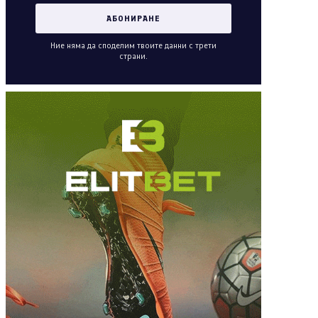
Ние няма да споделим твоите данни с трети
страни.