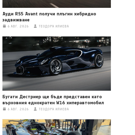
Ауди RS5 Avant получи плъгин хибридно
задвижване
6 АВГ. 2026
ТЕОДОРА ИЛИЕВА
Бугати Дестриер ще бъде представен като
върховния еднократен W16 хиперавтомобил
6 АВГ. 2026
ТЕОДОРА ИЛИЕВА