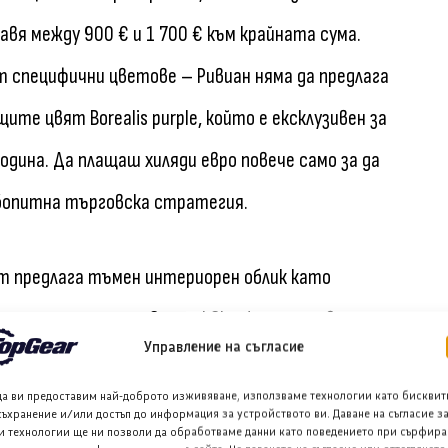
авя между 900 € и 1 700 € към крайната сума.
т специфични цветове – Ривиан няма да предлага
щите цвят Borealis purple, който е ексклузивен за
одина. Да плащаш хиляди евро повече само за да
юбопитна търговска стратегия.
 предлага тъмен интериорен облик като
ериора, наречена Coastal Cloud, ще струва
Управление на съгласие
о-късно тази година за всички версии, освен за
да ви предоставим най-доброто изживяване, използваме технологии като бисквит
личава според нивото на оборудване. Версията
съхранение и/или достъп до информация за устройството ви. Даване на съгласие з
и технологии ще ни позволи да обработваме данни като поведението при сърфира
огат да доплатят 900 €, за да надградят до 20-