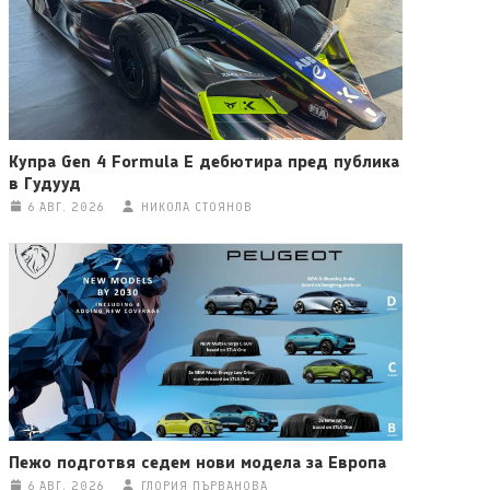
Купра Gen 4 Formula E дебютира пред публика
в Гудууд
6 АВГ. 2026
НИКОЛА СТОЯНОВ
Пежо подготвя седем нови модела за Европа
6 АВГ. 2026
ГЛОРИЯ ПЪРВАНОВА