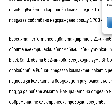
или
мож
инчови двуцветни карбонови колела. Тези 20-инчов
предлага собствено надграждане срещу 1 700 € до 2
Версията Performance идва стандартно с 21-инчов
своите електрически автомобили извън утъпканит
Black Sand, обути в 32-инчови вседеходни гуми BF G
спокойствие Ривиан предлага компактен пакет с рез
подпори за колелата, а всъдеходът разполага със 
под, за да побере гумата. Намирането на отделно 
съвременните електрически превозни средства.