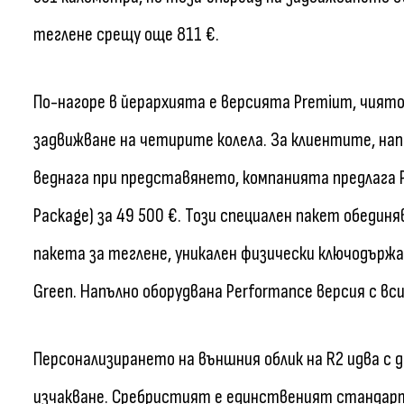
теглене срещу още 811 €.
По-нагоре в йерархията е версията Premium, чиято
задвижване на четирите колела. За клиентите, на
веднага при представянето, компанията предлага 
Package) за 49 500 €. Този специален пакет обедин
пакета за теглене, уникален физически ключодърж
Green. Напълно оборудвана Performance версия с вси
Персонализирането на външния облик на R2 идва с д
изчакване. Сребристият е единственият стандарт