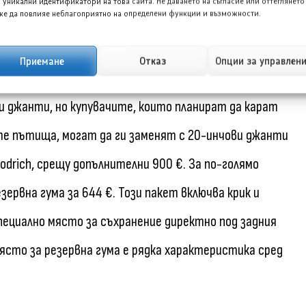
 уникални идентификатори на това сайта. Не даването на съгласие или оттеглянето
е да повлияе неблагоприятно на определени функции и възможности.
и джанти са стандартни за версията Premium, която
1-инчови джанти Liquid Tungsten.
Приемане
Отказ
Опции за управлен
и джанти, но купувачите, които планират да карат
е пътища, могат да ги заменят с 20-инчови джанти
oodrich, срещу допълнителни 900 €. За по-голямо
ервна гума за 644 €. Този пакет включва крик и
специално място за съхранение директно под задния
място за резервна гума е рядка характеристика сред