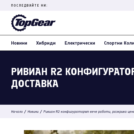
Skip
ПОСЛЕДВАЙТЕ НИ:
to
content
(Press
Enter)
Новини
Хибриди
Електрически
Спортни Кол
РИВИАН R2 КОНФИГУРАТОР
ДОСТАВКА
/
/
Начало
Новини
Ривиан R2 конфигураторът вече работи, разкрива цени