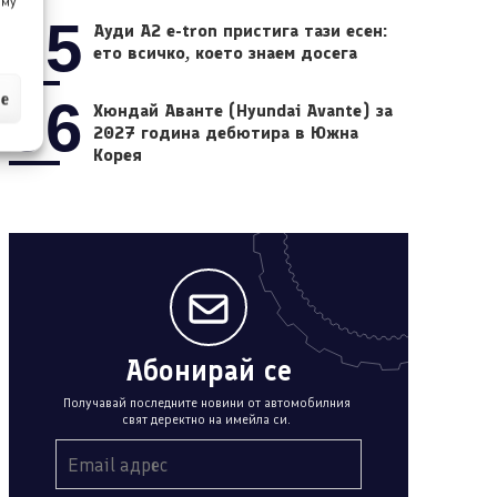
 му
05
Ауди A2 e-tron пристига тази есен:
ето всичко, което знаем досега
ие
06
Хюндай Аванте (Hyundai Avante) за
2027 година дебютира в Южна
Корея
Абонирай се
Получавай последните новини от автомобилния
свят деректно на имейла си.