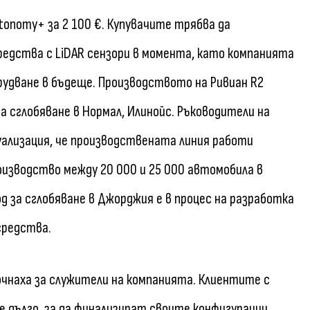
onomy+ за 2 100 €. Купувачите трябва да
редства с LiDAR сензори в момента, като компанията
орудване в бъдеще. Производството на Ривиан R2
за сглобяване в Нормал, Илинойс. Ръководители на
ализация, че производствената линия работи
изводство между 20 000 и 25 000 автомобила в
од за сглобяване в Джорджия е в процес на разработка
средства.
чнаха за служители на компанията. Клиентите с
е дълго, за да финализират своите конфигурации.