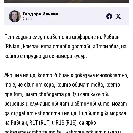
Теодора Илиева
9 юни
Пет години след първото ни шофиране на Ривиан
(Rivian), компанията отново достави автомобил, на
който е трудно да се намери кусур.
Ако има нещо, което Ривиан е доказала многократно,
то е, че екип от хора, които обичат това, което
правят, имат свободата да взимат ключови
решения и случайно обичат и автомобилите, могат
да създават невероятни неща. Първите два модела
на Ривиан, R1T (R1T) и R1S (R1S), са ярко
доказателство за това. Електрическият пикап и