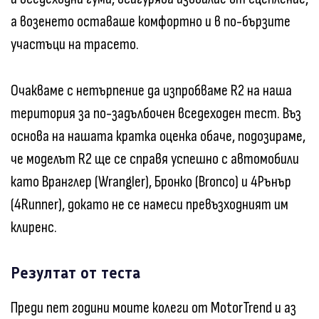
а возенето оставаше комфортно и в по-бързите
участъци на трасето.
Очакваме с нетърпение да изпробваме R2 на наша
територия за по-задълбочен всeдеходен тест. Въз
основа на нашата кратка оценка обаче, подозираме,
че моделът R2 ще се справя успешно с автомобили
като Вранглер (Wrangler), Бронко (Bronco) и 4Рънър
(4Runner), докато не се намеси превъзходният им
клиренс.
Резултат от теста
Преди пет години моите колеги от MotorTrend и аз