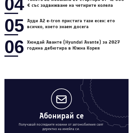
04
€ със задвижване на четирите колела
05
Ауди A2 e-tron пристига тази есен: ето
всичко, което знаем досега
06
Хюндай Аванте (Hyundai Avante) за 2027
година дебютира в Южна Корея
Абонирай се
Получавай последните новини от автомобилния свят
деректно на имейла си.