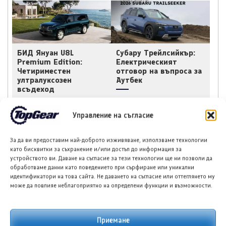
БИД Януан U8L
Субару Трейлсийкър:
Premium Edition:
Електрическият
Четириместен
отговор на въпроса за
ултралуксозен
Аутбек
всъдеход
Управление на съгласие
За да ви предоставим най-доброто изживяване, използваме технологии
като бисквитки за съхранение и/или достъп до информация за
устройството ви. Даване на съгласие за тези технологии ще ни позволи да
обработваме данни като поведението при сърфиране или уникални
Рам Ръмбъл Бий
Купра Gen 4 Formula E
идентификатори на това сайта. Не даването на съгласие или оттеглянето му
пристига с над 900
дебютира пред
може да повлияе неблагоприятно на определени функции и възможности.
к.с. и заводска
публика в Гудууд
гаранция
Приемане