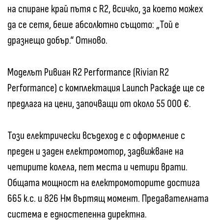
на спиране край пътя с R2, всичко, за което можех
да се сетя, беше абсолютно същото: „Той е
дразнещо добър.“ Отново.
Моделът Ривиан R2 Performance (Rivian R2
Performance) с комплектация Launch Package ще се
предлага на цени, започващи от около 55 000 €.
Този електрически всъдеход е с оформление с
преден и заден електромотор, задвижване на
четирите колела, пет места и четири врати.
Общата мощност на електромоторите достига
665 к.с. и 826 Нм въртящ момент. Предавателната
система е едностепенна директна.