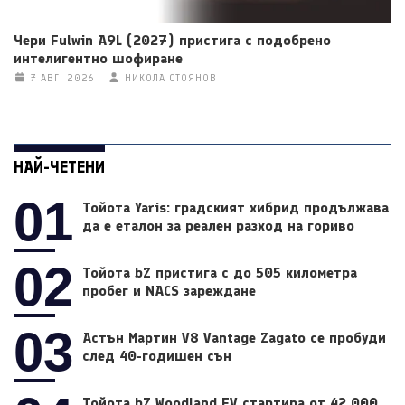
Чери Fulwin A9L (2027) пристига с подобрено
интелигентно шофиране
7 АВГ. 2026
НИКОЛА СТОЯНОВ
НАЙ-ЧЕТЕНИ
01
Тойота Yaris: градският хибрид продължава
да е еталон за реален разход на гориво
02
Тойота bZ пристига с до 505 километра
пробег и NACS зареждане
03
Астън Мартин V8 Vantage Zagato се пробуди
след 40-годишен сън
Тойота bZ Woodland EV стартира от 42 000