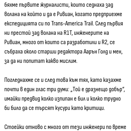
бяхме първите журналисти, които седнаха зад
волана на който и да е Ривиан, когато предприехме
експедицията си по Trans-America Trail. След първия
ни престой зад волана на R1T, инженерите на
Ривиан, много от които са разработили и R2, се
събраха около старши редактора Аарън Голд и мен,
за да ни попитат какво мислим.
Погледнахме се и след това към тях, като казахме
почти в един глас три думи: „Той е дразнещо добър“,
имайки предвид колко изпипан е бил и колко трудно
би било да се търсят кусури като критици.
Стоейки отново с много от тези инженери по време