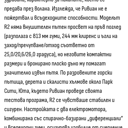
предава през волана. Изглежда, че Ривиан не е
пожертвал и всъдеходните способности. Моделът
R2 няма внушителен пътен просвет на пръв поглед
(разполага с 813 мм гуми, 244 мм клиренс и ъгли на
заход/пречупване/отход съответно от
25,0/20,6/26,0 градуса), но неговите компактни
размери и бронирано плоско дъно му помагат
значително извън пътя. По разровените горски
пътища, дерета и скалисти хълмове около Парк
Сити, Юта, където Ривиан проведе своята
тестова програма, R2 се чувстваше стабилен и
сигурен. Настройката с два електромотора,
комбинирана със спирачно-базирани „диференциали“
и всeдеходни гуми, осигурява изобилие от сцепление,