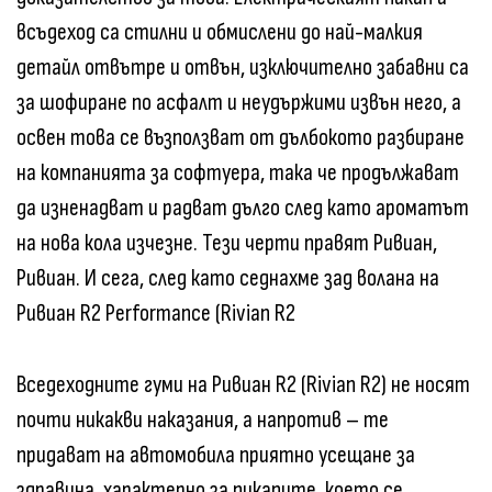
всъдеход са стилни и обмислени до най-малкия
детайл отвътре и отвън, изключително забавни са
за шофиране по асфалт и неудържими извън него, а
освен това се възползват от дълбокото разбиране
на компанията за софтуера, така че продължават
да изненадват и радват дълго след като ароматът
на нова кола изчезне. Тези черти правят Ривиан,
Ривиан. И сега, след като седнахме зад волана на
Ривиан R2 Performance (Rivian R2
Всeдеходните гуми на Ривиан R2 (Rivian R2) не носят
почти никакви наказания, а напротив – те
придават на автомобила приятно усещане за
здравина, характерно за пикапите, което се