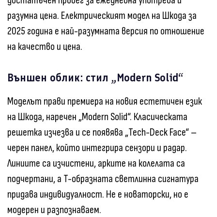
достатъчен пробег за ежедневна употреба и
разумна цена. Електрическият модел на Шкода за
2025 година е най-разумната версия по отношение
на качество и цена.
Външен облик: стил „Modern Solid“
Моделът прави премиера на новия естетичен език
на Шкода, наречен „Modern Solid“. Класическата
решетка изчезва и се появява „Tech-Deck Face“ –
черен панел, който интегрира сензори и радар.
Линиите са изчистени, арките на колелата са
подчертани, а T-образната светлинна сигнатура
придава индивидуалност. Не е новаторски, но е
модерен и разпознаваем.