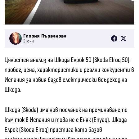
Глория Първанова
3 юни
Цялостен анализ на Шкода Елрок 50 (Skoda Elroq 50):
пробег, цена, характеристики и реални конкуренти в
Испания за новия базов електрически всъдеход на
Шкода.
Шкода (Skoda) има нов посланик на преминаването
към ток в Испания и това не е Еняк (Enyaq). Шкода
Елрок (Skoda Elroq) пристига като базов