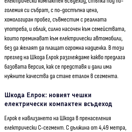
електрически компактен всъдеход, стъпка под по-
големия си събрат, с по-достъпна цена,
хомологиран пробег, съвместим с реалната
употреба, и облик, силно насочен към семействата,
които преминават към електрически автомобили,
без да желаят да плащат огромна надценка. В този
преглед на Шкода Елрок разглеждаме какво предлага
базовата версия, как се представя и дали има
нужните качества да стане еталон в сегмента.
Шкода Елрок: новият чешки
електрически компактен всъдеход
Елрок е навлизането на Шкода в пренаселения
електрически C-сегмент. С дължина от 4,49 метра,