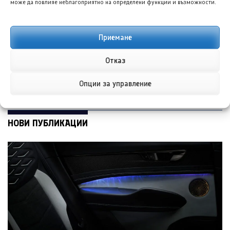
може да повлияе неблагоприятно на определени функции и възможности.
Тойота C-HR EV 2027:
Ривиан R2 с резултати
Цени от 34 484 евро
за пробег под
очакванията, но по-
Приемане
добри от
конкуренцията
Отказ
Опции за управление
НОВИ ПУБЛИКАЦИИ