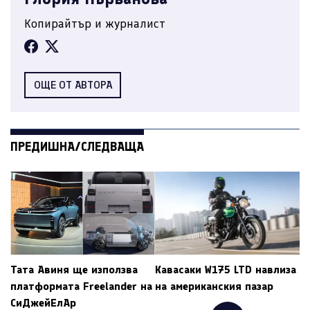
Копирайтър и журналист
ОЩЕ ОТ АВТОРА
ПРЕДИШНА/СЛЕДВАЩА
Тата Авиня ще използва
Кавасаки W175 LTD навлиза
платформата Freelander на
на американския пазар
СиДжейЕлАр