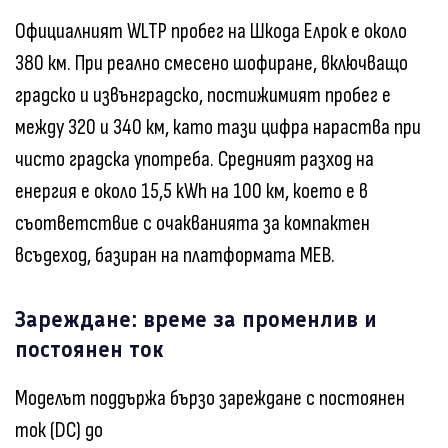
Официалният WLTP пробег на Шкода Елрок е около
380 км. При реално смесено шофиране, включващо
градско и извънградско, постижимият пробег е
между 320 и 340 км, като тази цифра нараства при
чисто градска употреба. Средният разход на
енергия е около 15,5 kWh на 100 км, което е в
съответствие с очакванията за компактен
всъдеход, базиран на платформата MEB.
Зареждане: време за променлив и
постоянен ток
Моделът поддържа бързо зареждане с постоянен
ток (DC) до