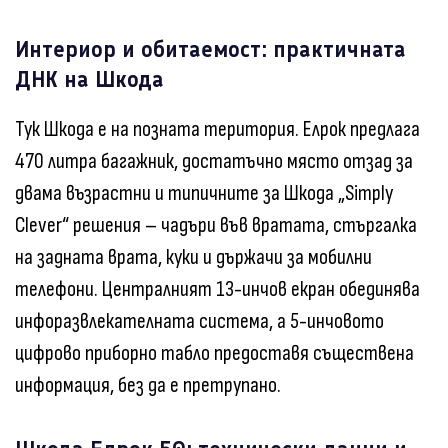
Интериор и обитаемост: практичната
ДНК на Шкода
Тук Шкода е на позната територия. Елрок предлага
470 литра багажник, достатъчно място отзад за
двама възрастни и типичните за Шкода „Simply
Clever“ решения – чадъри във вратата, стъргалка
на задната врата, куки и държачи за мобилни
телефони. Централният 13-инчов екран обединява
инфоразвлекателната система, а 5-инчовото
цифрово приборно табло предоставя съществена
информация, без да е претрупано.