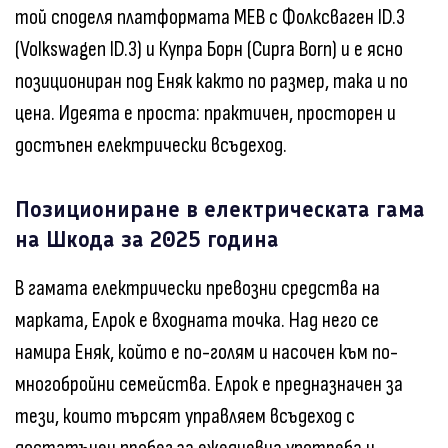
той споделя платформата MEB с Фолксваген ID.3
(Volkswagen ID.3) и Купра Борн (Cupra Born) и е ясно
позициониран под Еняк както по размер, така и по
цена. Идеята е проста: практичен, просторен и
достъпен електрически всъдеход.
Позициониране в електрическата гама
на Шкода за 2025 година
В гамата електрически превозни средства на
марката, Елрок е входната точка. Над него се
намира Еняк, който е по-голям и насочен към по-
многобройни семейства. Елрок е предназначен за
тези, които търсят управляем всъдеход с