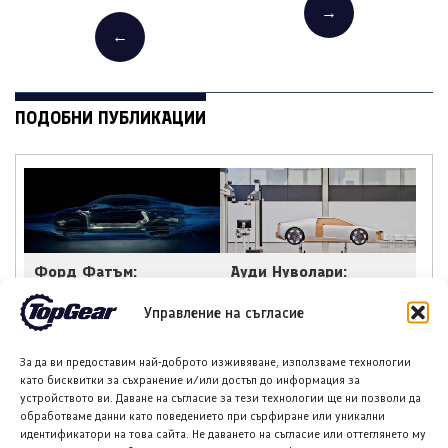
→
←
ПОДОБНИ ПУБЛИКАЦИИ
Форд Фатъм:
Ауди Нуволари:
Електрическият пикап
Суперкола, създадена
за 27 500 € едва ли
за 405 дни
Управление на съгласие
ще е новият Таурус
За да ви предоставим най-доброто изживяване, използваме технологии
като бисквитки за съхранение и/или достъп до информация за
устройството ви. Даване на съгласие за тези технологии ще ни позволи да
обработваме данни като поведението при сърфиране или уникални
идентификатори на това сайта. Не даването на съгласие или оттеглянето му