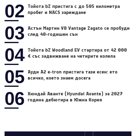
02
Тойота bZ пристига с до 505 километра
пробег и NACS зареждане
03
Астън Мартин V8 Vantage Zagato се пробуди
след 40-годишен сън
04
Тойота bZ Woodland EV стартира от 42 000
€ със задвижване на четирите колела
05
Ауди A2 e-tron пристига тази есен: ето
всичко, което знаем досега
06
Хюндай Аванте (Hyundai Avante) за 2027
година дебютира в Южна Корея