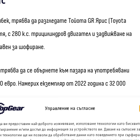
ис
бек, трябва да разгледате Тойота GR Ярис (Toyota
тя, с 280 к.с. трицилиндров двигател и задвижване на
авен за шофиране.
 трябва да се обърнете към пазара на употребявани
 евро. Намерих екземпляр от 2022 година с 32 000
Управление на съгласие
да ви предоставим най-доброто изживяване, използваме технологии като бисквит
съхранение и/или достъп до информация за устройството ви. Даване на съгласие з
и технологии ще ни позволи да обработваме данни като поведението при сърфира