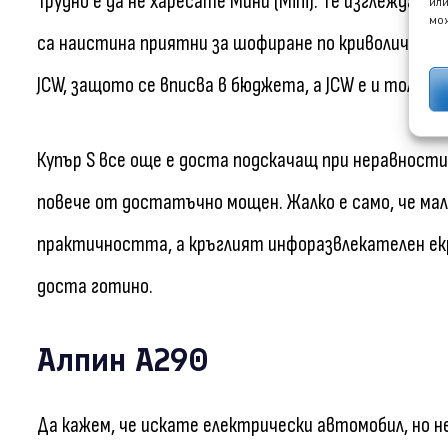
Трудно е да не харесате Мини (Mini). Те изглеждат
или
мож
са наистина приятни за шофиране по криволичещи п
JCW, защото се вписва в бюджета, а JCW е и толкова
Купър S все още е доста подскачащ при неравности,
повече от достатъчно мощен. Жалко е само, че ма
практичността, а кръглият инфоразвлекателен екра
доста готино.
Алпин A290
Да кажем, че искате електрически автомобил, но н