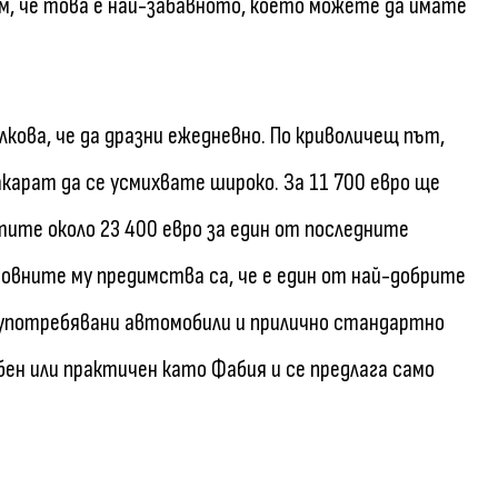
м, че това е най-забавното, което можете да имате
кова, че да дразни ежедневно. По криволичещ път,
карат да се усмихвате широко. За 11 700 евро ще
ите около 23 400 евро за един от последните
новните му предимства са, че е един от най-добрите
а употребявани автомобили и прилично стандартно
бен или практичен като Фабия и се предлага само