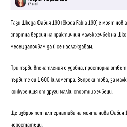
17 май
Тази Шкода Фабия 130 (Skoda Fabia 130) е моят нов
спортна версия на практичния малък хечбек на Шкод
месец започвам да ѝ се наслаждавам.
При първи впечатления е удобна, просторна отвътр
първите си 1 600 километра. Въпреки това, за малко
конкуренция от други малки спортни хечбеци.
Ще изброя пет алтернативи на моята нова Фабия 
недостатъци.