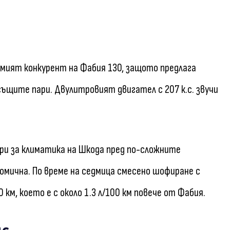
олемият конкурент на Фабия 130, защото предлага
ъщите пари. Двулитровият двигател с 207 к.с. звучи
ри за климатика на Шкода пред по-сложните
номична. По време на седмица смесено шофиране с
0 км, което е с около 1.3 л/100 км повече от Фабия.