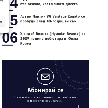
04
 му
ето всичко, което знаем досега
05
Астън Мартин V8 Vantage Zagato се
пробуди след 40-годишен сън
ие
06
Хюндай Аванте (Hyundai Avante) за
2027 година дебютира в Южна
Корея
Абонирай се
Получавай последните новини от автомобилния
свят деректно на имейла си.