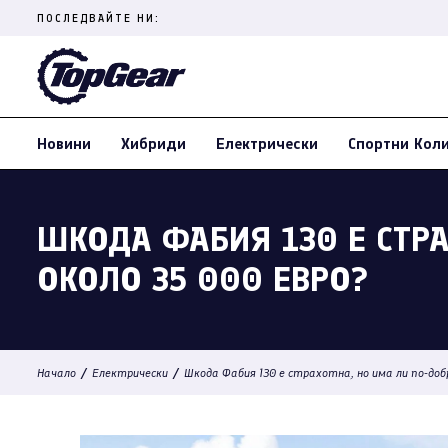
Skip
ПОСЛЕДВАЙТЕ НИ:
to
content
(Press
Enter)
Новини
Хибриди
Електрически
Спортни Кол
ШКОДА ФАБИЯ 130 Е СТРА
ОКОЛО 35 000 ЕВРО?
/
/
Начало
Електрически
Шкода Фабия 130 е страхотна, но има ли по-доб