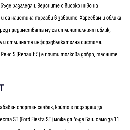
 бъде разгледан. Версиите с високо ниво на
 и са наистина пъргави в завоите. Харесвам и облика
 Сред предимствата му са отличителният облик,
л и отличната инфоразвлекателна система.
но 5 (Renault 5) е почти толкова добро, тесните
T
забавен спортен хечбек, който е подходящ за
та ST (Ford Fiesta ST) може да бъде ваш само за 11