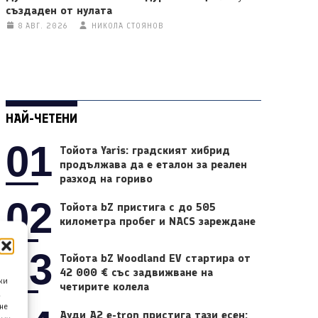
създаден от нулата
8 АВГ. 2026
НИКОЛА СТОЯНОВ
НАЙ-ЧЕТЕНИ
01
Тойота Yaris: градският хибрид
продължава да е еталон за реален
разход на гориво
02
Тойота bZ пристига с до 505
километра пробег и NACS зареждане
03
Тойота bZ Woodland EV стартира от
42 000 € със задвижване на
ки
четирите колела
а
не
Ауди A2 e-tron пристига тази есен: