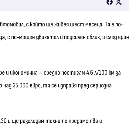
 автомобил, с който ще живея шест месеца. Тя е по-
а, с по-мощен двигател и подсилен облик, и след един
е и икономична – средно постигам 4.6 л/100 км за
 над 35 000 евро, тя се изправя пред сериозна
130 и ще разгледам техните предимства и