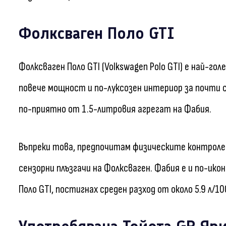
Фолксваген Поло GTI
Фолксваген Поло GTI (Volkswagen Polo GTI) е най-г
повече мощност и по-луксозен интериор за почти с
по-приятно от 1.5-литровия агрегат на Фабия.
Въпреки това, предпочитам физическите контроле
сензорни плъзгачи на Фолксваген. Фабия е и по-ико
Поло GTI, постигнах среден разход от около 5.9 л/10