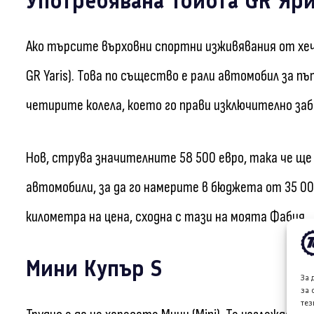
Употребявана Тойота GR Яр
Ако търсите върховни спортни изживявания от хеч
GR Yaris). Това по същество е рали автомобил за пъ
четирите колела, което го прави изключително заб
Нов, струва значителните 58 500 евро, така че ще
автомобили, за да го намерите в бюджета от 35 000
километра на цена, сходна с тази на моята Фабия.
Мини Купър S
За 
за 
тез