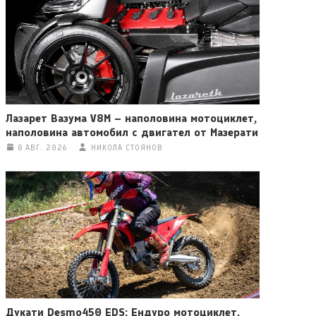
Лазарет Вазума V8M – наполовина мотоциклет,
наполовина автомобил с двигател от Мазерати
8 АВГ. 2026
НИКОЛА СТОЯНОВ
Дукати Desmo450 EDS: Ендуро мотоциклет,