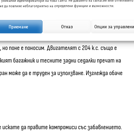
 страхотно, имат интериор със специално усещане и
 уникални идентификатори на това сайта. Не даването на съгласие или оттеглянето
е да повлияе неблагоприятно на определени функции и възможности.
ътища. Избрах Купър S (Cooper S) пред пълноценния
 твърд при неравности, че би ви изнервил.
Приемане
Отказ
Опции за управлен
 но поне е поносим. Двигателят с 204 к.с. също е
лкият багажник и тесните задни седалки пречат на
н може да е труден за използване. Изглежда обаче
е искате да правите компромиси със забавлението.