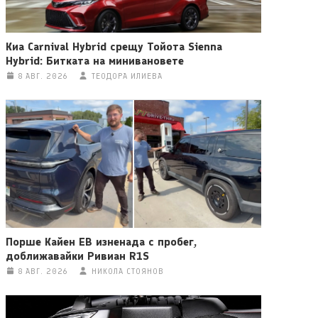
Киа Carnival Hybrid срещу Тойота Sienna
Hybrid: Битката на минивановете
8 АВГ. 2026
ТЕОДОРА ИЛИЕВА
Порше Кайен ЕВ изненада с пробег,
доближавайки Ривиан R1S
8 АВГ. 2026
НИКОЛА СТОЯНОВ