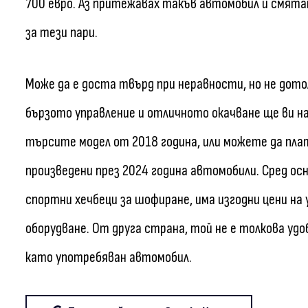
700 евро. Аз притежавах такъв автомобил и смята
за тези пари.
Може да е доста твърд при неравности, но не дотол
бързото управление и отличното окачване ще ви на
търсите модел от 2018 година, или можете да плат
произведени през 2024 година автомобили. Сред ос
спортни хечбеци за шофиране, има изгодни цени н
оборудване. От друга страна, той не е толкова удо
като употребяван автомобил.