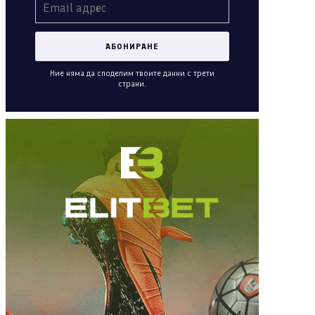
Ние няма да споделим твоите данни с трети
страни.