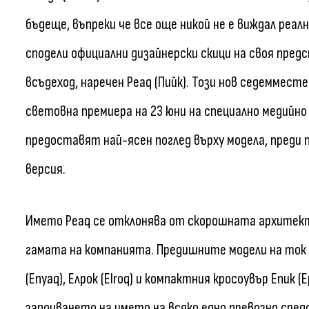
бъдеще, въпреки че все още никой не е виждал реа
сподели официални дизайнерски скици на своя пре
всъдеход, наречен Peaq (Пийк). Този нов седеммес
световна премиера на 23 юни на специално медийно
предоставят най-ясен поглед върху модела, преди
версия.
Името Peaq се отклонява от скорошната архитект
гамата на компанията. Предишните модели на ток и
(Enyaq), Елрок (Elroq) и компактния кросоувър Епик 
започването на името на всяко едно превозно сред