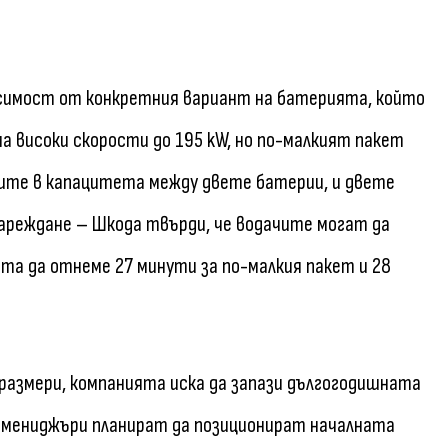
исимост от конкретния вариант на батерията, който
а високи скорости до 195 kW, но по-малкият пакет
ките в капацитета между двете батерии, и двете
зареждане – Шкода твърди, че водачите могат да
та да отнеме 27 минути за по-малкия пакет и 28
 размери, компанията иска да запази дългогодишната
 мениджъри планират да позиционират началната