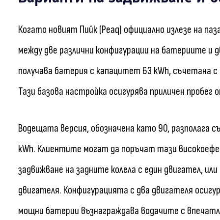
Когато новият Пийк (Peaq) официално излезе на па
между две различни конфигурации на батериите и д
получава батерия с капацитет 63 kWh, съчетана с 
Тази базова настройка осигурява приличен пробег о
Водещата версия, обозначена като 90, разполага 
kWh. Клиентите могат да поръчат тази високоефе
задвижване на задните колела с един двигател, или
двигателя. Конфигурацията с два двигателя осигур
мощни батерии възнаграждава водачите с впечатля