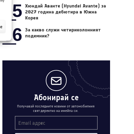
 му
05
Хюндай Аванте (Hyundai Avante) за
2027 година дебютира в Южна
Корея
ие
06
За какво служи четириколонният
подемник?
Абонирай се
Получавай последните новини от автомобилния
свят деректно на имейла си.