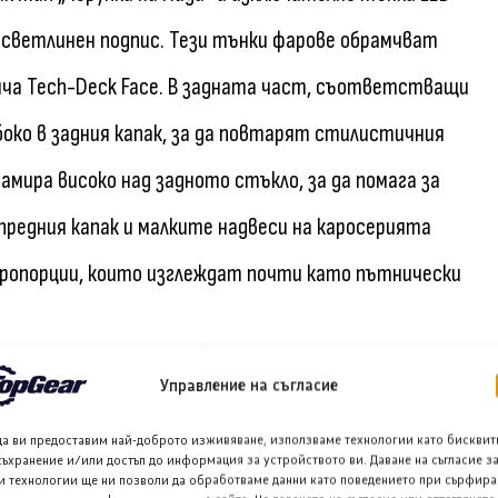
 светлинен подпис. Тези тънки фарове обрамчват
рича Tech-Deck Face. В задната част, съответстващи
око в задния капак, за да повтарят стилистичния
намира високо над задното стъкло, за да помага за
предния капак и малките надвеси на каросерията
пропорции, които изглеждат почти като пътнически
Управление на съгласие
а ново семейно превозно средство. Моделът с
да ви предоставим най-доброто изживяване, използваме технологии като бисквит
ължина, което го прави абсолютно най-голямото
съхранение и/или достъп до информация за устройството ви. Даване на съгласие з
и технологии ще ни позволи да обработваме данни като поведението при сърфира
анията. Тази масивна конструкция прави автомобила