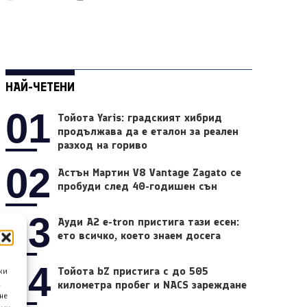
НАЙ-ЧЕТЕНИ
01
Тойота Yaris: градският хибрид
продължава да е еталон за реален
разход на гориво
02
Астън Мартин V8 Vantage Zagato се
пробуди след 40-годишен сън
03
Ауди A2 e-tron пристига тази есен:
ето всичко, което знаем досега
04
Тойота bZ пристига с до 505
ки
километра пробег и NACS зареждане
а
не