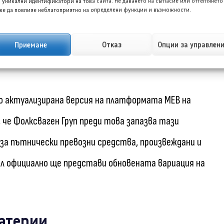
 уникални идентификатори на това сайта. Не даването на съгласие или оттеглянето
е да повлияе неблагоприятно на определени функции и възможности.
жо Е-5008 (Peugeot E-5008). Въпреки това, той все
игантски електромобили като Киа EV9 (Kia EV9) или
Приемане
Отказ
Опции за управлен
но актуализирана версия на платформата MEB на
, че Фолксваген Груп преди това запазва тази
за пътнически превозни средства, произвеждани и
л официално ще представи обновената вариация на
батерии