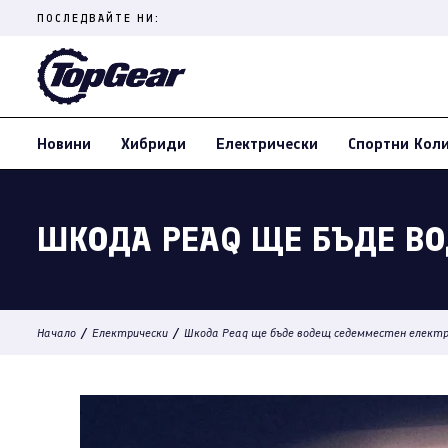
Skip
ПОСЛЕДВАЙТЕ НИ:
to
content
(Press
Enter)
Новини
Хибриди
Електрически
Спортни Кол
ШКОДА PEAQ ЩЕ БЪДЕ ВО
/
/
Начало
Електрически
Шкода Peaq ще бъде водещ седемместен електр