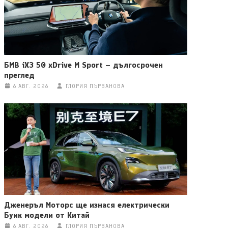
БМВ iX3 50 xDrive M Sport – дългосрочен
преглед
6 АВГ. 2026
ГЛОРИЯ ПЪРВАНОВА
Дженеръл Моторс ще изнася електрически
Буик модели от Китай
6 АВГ. 2026
ГЛОРИЯ ПЪРВАНОВА