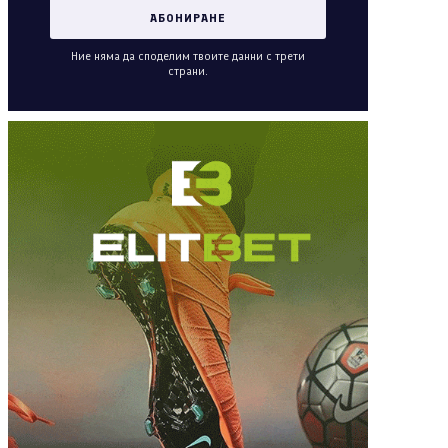
Ние няма да споделим твоите данни с трети
страни.