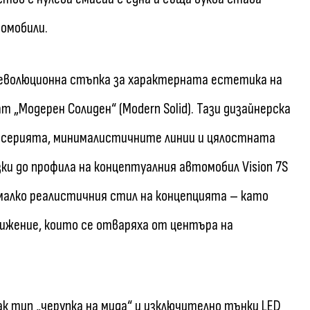
омобили.
 еволюционна стъпка за характерната естетика на
 „Модерен Солиден“ (Modern Solid). Тази дизайнерска
осерията, минималистичните линии и цялостната
и до профила на концептуалния автомобил Vision 7S
-малко реалистичния стил на концепцията – като
ижение, които се отваряха от центъра на
к тип „черупка на мида“ и изключително тънки LED