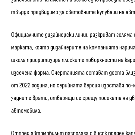
твърде предвидимо за световните купувачи на авт
Официалните дизайнерски линии разкриват голяма
марката, която дизайнерите на компанията наричат
школа приоритизира плоските повърхности на кар
изсечена форма. Очертанията остават доста близк
от 2022 година, но серийната версия изоставя по
задните врати, отварящи се срещу посоката на дв
автомобила.
Отпред автомобилът разполага с висок преден капа