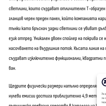
светлини, които създават отличителен Т-образен
гланцов черен преден панел, който компанията на
тънки като бръснач задни светлини се увиват дълб
език отпред. Уникален двоен спойлер на покрива се 
насочването на въздушния поток. Късата линия на 
създават изключително функционални, квадратни 
ван.
Щедрите физически размери напълно определят тов
За 
нулеви емисии достига приблизително 4,9 метра д
за 
тез
пътническо превозно средство в каталога на комп