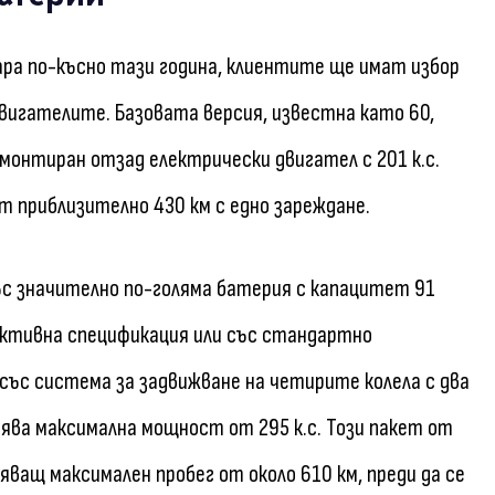
зара по-късно тази година, клиентите ще имат избор
вигателите. Базовата версия, известна като 60,
монтиран отзад електрически двигател с 201 к.с.
т приблизително 430 км с едно зареждане.
със значително по-голяма батерия с капацитет 91
ктивна спецификация или със стандартно
 със система за задвижване на четирите колела с два
ява максимална мощност от 295 к.с. Този пакет от
ващ максимален пробег от около 610 км, преди да се