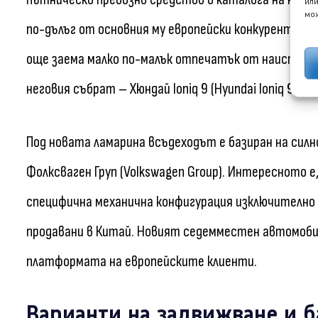
или
мож
по-дълъг от основния му европейски конкурент – Пе
още заема малко по-малък отпечатък от наистина г
неговия събрат – Хюндай Ioniq 9 (Hyundai Ioniq 9).
Под новата ламарина всъдеходът е базиран на сил
Фолксваген Груп (Volkswagen Group). Интересното е
специфична механична конфигурация изключително 
продавани в Китай. Новият седемместен автомоби
платформата на европейските клиенти.
Варианти на задвижване и 