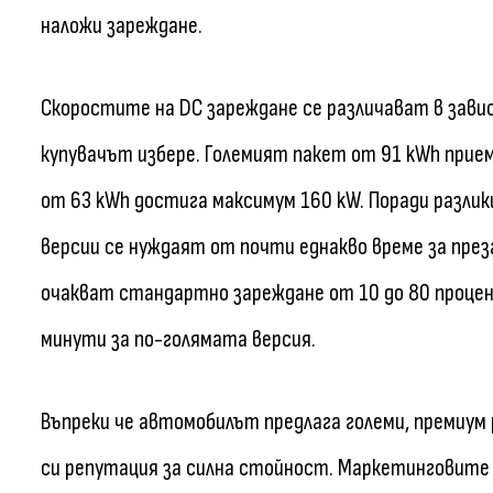
наложи зареждане.
Скоростите на DC зареждане се различават в зав
купувачът избере. Големият пакет от 91 kWh прием
от 63 kWh достига максимум 160 kW. Поради разли
версии се нуждаят от почти еднакво време за пре
очакват стандартно зареждане от 10 до 80 процен
минути за по-голямата версия.
Въпреки че автомобилът предлага големи, премиум
си репутация за силна стойност. Маркетинговите