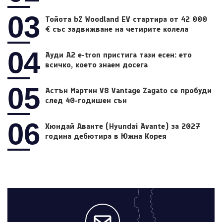
03
Тойота bZ Woodland EV стартира от 42 000
€ със задвижване на четирите колела
04
Ауди A2 e-tron пристига тази есен: ето
всичко, което знаем досега
05
Астън Мартин V8 Vantage Zagato се пробуди
след 40-годишен сън
06
Хюндай Аванте (Hyundai Avante) за 2027
година дебютира в Южна Корея