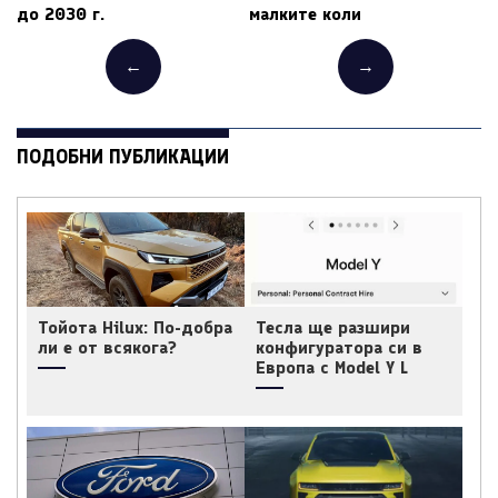
до 2030 г.
малките коли
←
→
ПОДОБНИ ПУБЛИКАЦИИ
Тойота Hilux: По-добра
Тесла ще разшири
ли е от всякога?
конфигуратора си в
Европа с Model Y L