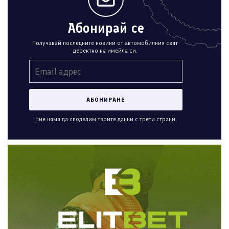
Абонирай се
Получавай последните новини от автомобилния свят
деректно на имейла си.
Ние няма да споделим твоите данни с трети страни.