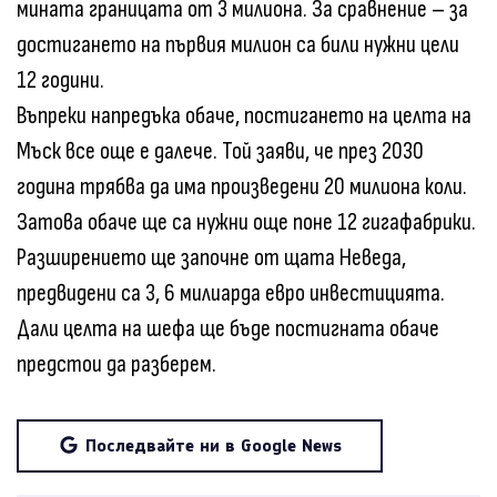
мината границата от 3 милиона. За сравнение – за
достигането на първия милион са били нужни цели
12 години.
Въпреки напредъка обаче, постигането на целта на
Мъск все още е далече. Той заяви, че през 2030
година трябва да има произведени 20 милиона коли.
Затова обаче ще са нужни още поне 12 гигафабрики.
Разширението ще започне от щата Неведа,
предвидени са 3, 6 милиарда евро инвестицията.
Дали целта на шефа ще бъде постигната обаче
предстои да разберем.
Последвайте ни в Google News