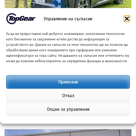
Управление на съгласие
Тойота bZ4X – разумен избор за електрически
всъдеход
За да ви предоставим най-доброто изживяване, използваме технологии
8 АВГ. 2026
НИКОЛА СТОЯНОВ
като бисквитки за съхранение и/или достъп до информация за
устройството ви. Даване на съгласие за тези технологии ще ни позволи да
обработваме данни като поведението при сърфиране или уникални
идентификатори на това сайта. Не даването на съгласие или оттеглянето му
може да повлияе неблагоприятно на определени функции и възможности.
Приемане
Отказ
Тесла ще разшири конфигуратора си в Европа с Model
Опции за управление
Y L
8 АВГ. 2026
ГЛОРИЯ ПЪРВАНОВА