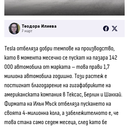
Теодора Илиева
7 март
Tesla отбеляза добри темпове на производство,
като в момента месечно се пускат на пазара 142
000 автомобила от марката – това прави 1,7
милиона автомобила годишно. Този растеж е
постигнат благодарение на гигафабриките на
американската компания в Тексас, Берлин и Шанхай.
Фирмата на Илън Мъск отбеляза пускането на
своята 4-милионна кола, а забележителното е, че
това стана само седем месеца, след като бе