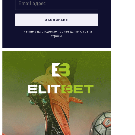
Ние няма да споделим твоите данни с трети
страни.