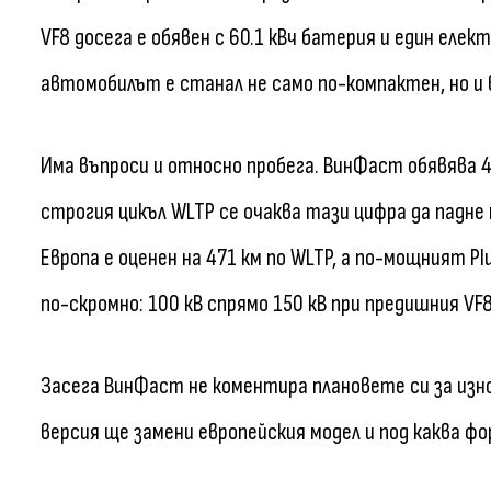
VF8 досега е обявен с 60.1 кВч батерия и един елек
автомобилът е станал не само по-компактен, но и 
Има въпроси и относно пробега. ВинФаст обявява 48
строгия цикъл WLTP се очаква тази цифра да падне 
Европа е оценен на 471 км по WLTP, а по-мощният P
по-скромно: 100 кВ спрямо 150 кВ при предишния VF8
Засега ВинФаст не коментира плановете си за изно
версия ще замени европейския модел и под каква ф