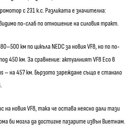
тромотор с 231 к.с. Разликата е значителна:
видимо по-слаб по отношение на силовия тракт.
0–500 км по цикъла NEDC за новия VF8, но по по-
под 450 км. За сравнение: актуалният VF8 Eco в
lus – на 457 км. Бързото зареждане също е станало
.
с на новия VF8, така че остава неясно дали тази
орма би могла да достигне пазарите извън Виетнам.