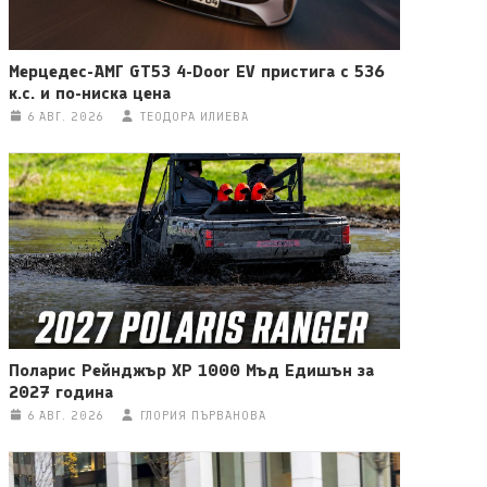
Мерцедес-АМГ GT53 4-Door EV пристига с 536
к.с. и по-ниска цена
6 АВГ. 2026
ТЕОДОРА ИЛИЕВА
Поларис Рейнджър ХР 1000 Мъд Едишън за
2027 година
6 АВГ. 2026
ГЛОРИЯ ПЪРВАНОВА