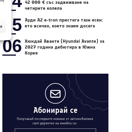
04
 му
42 000 € със задвижване на
четирите колела
05
Ауди A2 e-tron пристига тази есен:
ето всичко, което знаем досега
ие
06
Хюндай Аванте (Hyundai Avante) за
2027 година дебютира в Южна
Корея
Абонирай се
Получавай последните новини от автомобилния
свят деректно на имейла си.