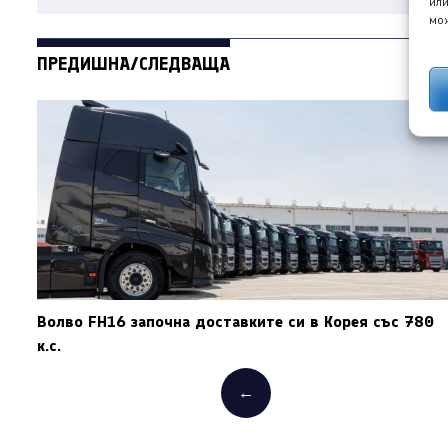
или
мож
ПРЕДИШНА/СЛЕДВАЩА
Волво FH16 започна доставките си в Корея със 780
к.с.
←