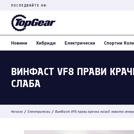
Skip
ПОСЛЕДВАЙТЕ НИ:
to
content
(Press
Enter)
Новини
Хибриди
Електрически
Спортни Кол
ВИНФАСТ VF8 ПРАВИ КРАЧ
СЛАБА
/
/
Начало
Електрически
ВинФаст VF8 прави крачка назад: новата генера