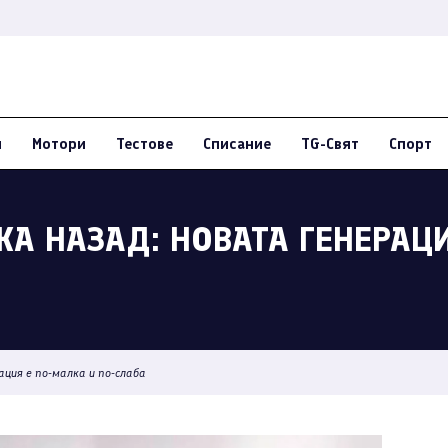
и
Мотори
Тестове
Списание
TG-Свят
Спорт
КА НАЗАД: НОВАТА ГЕНЕРАЦИ
ция е по-малка и по-слаба