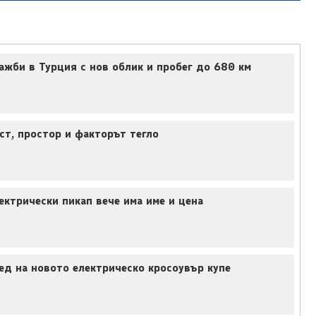
жби в Турция с нов облик и пробег до 680 км
ст, простор и факторът тегло
ктрически пикап вече има име и цена
лед на новото електрическо кросоувър купе