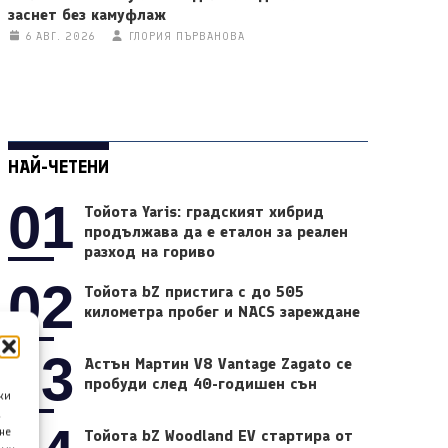
заснет без камуфлаж
6 АВГ. 2026
ГЛОРИЯ ПЪРВАНОВА
НАЙ-ЧЕТЕНИ
01
Тойота Yaris: градският хибрид
продължава да е еталон за реален
разход на гориво
02
Тойота bZ пристига с до 505
километра пробег и NACS зареждане
03
Астън Мартин V8 Vantage Zagato се
пробуди след 40-годишен сън
ки
а
не
Тойота bZ Woodland EV стартира от