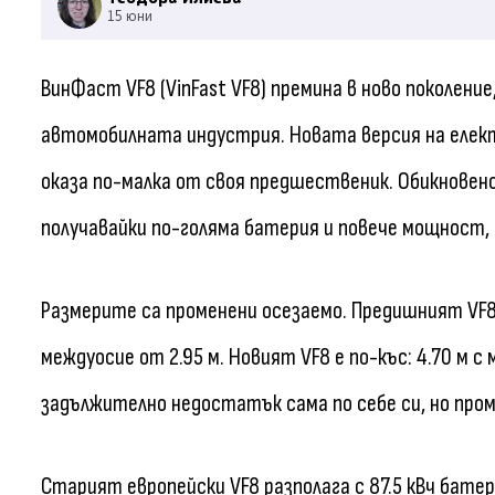
15 юни
ВинФаст VF8 (VinFast VF8) премина в ново поколение
автомобилната индустрия. Новата версия на елект
оказа по-малка от своя предшественик. Обикновен
получавайки по-голяма батерия и повече мощност,
Размерите са променени осезаемо. Предишният VF8, 
междуосие от 2.95 м. Новият VF8 е по-къс: 4.70 м с
задължително недостатък сама по себе си, но про
Старият европейски VF8 разполага с 87.5 кВч батер