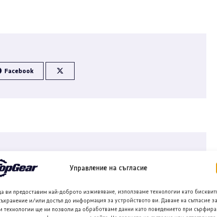
Facebook
дии и копирайътър с интереси в областта на
Управление на съгласие
да ви предоставим най-доброто изживяване, използваме технологии като бисквит
съхранение и/или достъп до информация за устройството ви. Даване на съгласие з
и технологии ще ни позволи да обработваме данни като поведението при сърфира