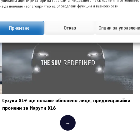
 уникални идентификатори на това сайта. Не даването на съгласие или оттеглянето
е да повлияе неблагоприятно на определени функции и възможности.
Приемане
Отказ
Опции за управлен
Сузуки XL7 ще покаже обновено лице, предвещавайки
промени за Марути XL6
→