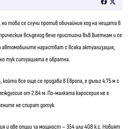
, но това се случи против обичайния ход на нещата в
рическия всъдеход вече пристигна във Виетнам и се
о автомобилите нарастват с всяка актуализация,
 но тук ситуацията е обратна.
който все още се продава в Европа, е дълъг 4.75 м с
 междуосие от 2.84 м. По-малката каросерия не е
мените не спират дотук.
ия и две опции за мощност – 354 или 408 к.с. Новият