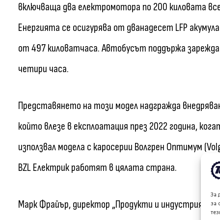
включваща два електромотора по 200 киловата всеки
Енергията се осигурява от дванадесет LFP акумул
от 497 киловатчаса. Автобусът поддържа зареждан
четири часа.
Представянето на този модел надгражда внедряван
който влезе в експлоатация през 2022 година, ко
използвал модела с каросерии Волгрен Оптимум (Vo
BZL Електрик работят в цялата страна.
За 
Марк Фрайър, директор „Продукти и индустрия“ в Во
за 
тез