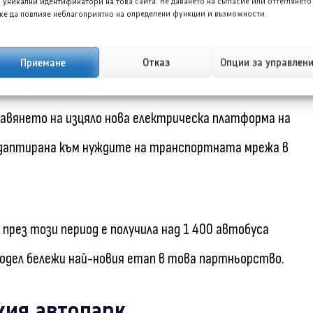
 уникални идентификатори на това сайта. Не даването на съгласие или оттеглянето
Волво BZL Електрик съчленен е построен именно в
е да повлияе неблагоприятно на определени функции и възможности.
 за австралийския пазар и конкретно за нуждите на
Приемане
Отказ
Опции за управлен
овече от десетилетие.
тавянето на изцяло нова електрическа платформа на
 адаптирана към нуждите на транспортната мрежа в
 през този период е получила над 1 400 автобуса
модел бележи най-новия етап в това партньорство.
кия автопарк