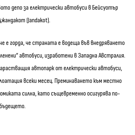
овото депо за електрически автобуси в Бейсуотър
 Джандакот (Jandakot).
е е горда, че страната е водеща във внедряването
ленени“ автобуси, изработени в Западна Австралия.
 нарастващия автопарк от електрически автобуси,
плоатация всеки месец. Преминаването към местно
омиката силна, като същевременно осигурява по-
 бъдещето.