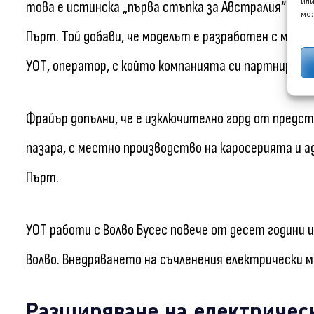
или
това е истинска „първа стъпка за Австралия“ и че 
мож
Пърт. Той добави, че моделът е разработен с мисъл
УОТ, оператор, с който компанията си партнира п
Фрайър допълни, че е изключително горд от предс
пазара, с местно производство на каросерията и
Пърт.
УОТ работи с Волво Бусес повече от десет години и
Волво. Внедряването на съчленения електрически 
Разширяване на електричес