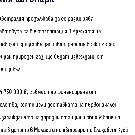
встралия продължава да се разширява.
автобуса са в експлоатация в мрежата на
ревозни средства започват работа всеки месец.
сиран природен газ, ще бъдат извеждани от
ен цикъл.
4 750 000 €, съвместно финансирана от
лства, която цели доставката на първоначален
изграждането на зарядни станции и обновяване на
на в депото в Малага и на автогарата Елизабет Куей