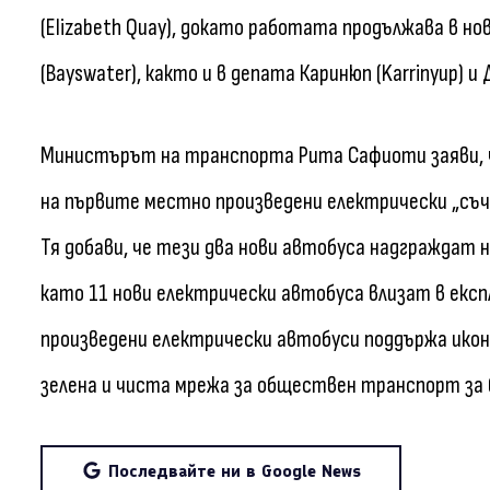
(Elizabeth Quay), докато работата продължава в н
(Bayswater), както и в депата Каринюп (Karrinyup) и
Министърът на транспорта Рита Сафиоти заяви, ч
на първите местно произведени електрически „съч
Тя добави, че тези два нови автобуса надграждат
като 11 нови електрически автобуса влизат в екс
произведени електрически автобуси поддържа икон
зелена и чиста мрежа за обществен транспорт за
Последвайте ни в Google News