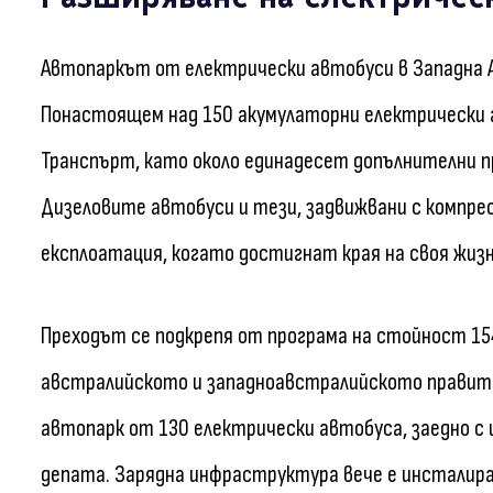
Автопаркът от електрически автобуси в Западна А
Понастоящем над 150 акумулаторни електрически 
Транспърт, като около единадесет допълнителни п
Дизеловите автобуси и тези, задвижвани с компре
експлоатация, когато достигнат края на своя жизн
Преходът се подкрепя от програма на стойност 15
австралийското и западноавстралийското правите
автопарк от 130 електрически автобуса, заедно с 
депата. Зарядна инфраструктура вече е инсталира