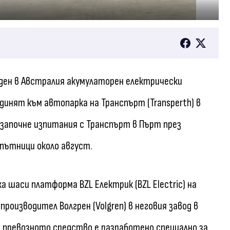
веден в Австралия акумулаторен електрически
динят към автопарка на Транспърт (Transperth) в
започне изпитания с Транспърт в Пърт през
 пътници около август.
 шаси платформа BZL Електрик (BZL Electric) на
производител Волгрен (Volgren) в неговия завод в
че превозното средство е разработено специално за