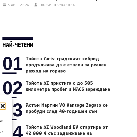
6 АВГ. 2026
ГЛОРИЯ ПЪРВАНОВА
НАЙ-ЧЕТЕНИ
01
Тойота Yaris: градският хибрид
продължава да е еталон за реален
разход на гориво
02
Тойота bZ пристига с до 505
километра пробег и NACS зареждане
03
Астън Мартин V8 Vantage Zagato се
пробуди след 40-годишен сън
ки
04
Тойота bZ Woodland EV стартира от
а
не
42 000 € със задвижване на