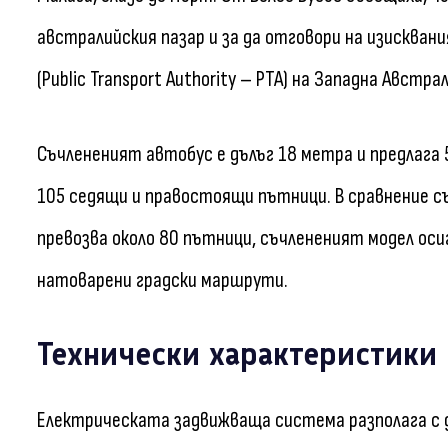
австралийския пазар и за да отговори на изисква
(Public Transport Authority – PTA) на Западна Австрал
Съчлененият автобус е дълъг 18 метра и предлага 
105 седящи и правостоящи пътници. В сравнение с
превозва около 80 пътници, съчлененият модел ос
натоварени градски маршрути.
Технически характеристики
Електрическата задвижваща система разполага с 