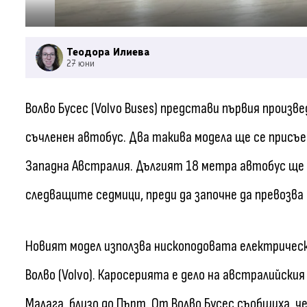
Теодора Илиева
27 юни
Волво Бусес (Volvo Buses) представи първия произ
съчленен автобус. Два такива модела ще се присъе
Западна Австралия. Дългият 18 метра автобус ще 
следващите седмици, преди да започне да превозва
Новият модел използва нископодовата електрическа
Волво (Volvo). Каросерията е дело на австралийския 
Малага, близо до Пърт. От Волво Бусес съобщиха, 