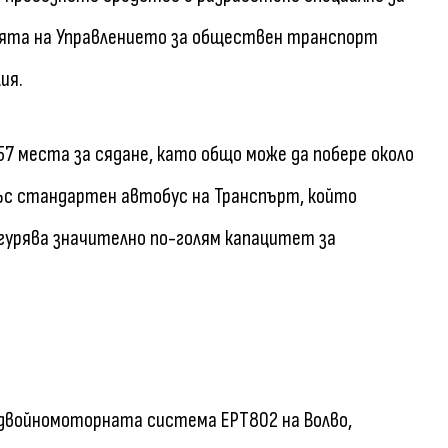
нията на Управлението за обществен транспорт
ия.
57 места за сядане, като общо може да побере около
ъс стандартен автобус на Транспърт, който
игурява значително по-голям капацитет за
двойномоторната система EPT802 на Волво,