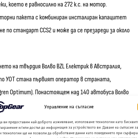
, което е равносилно на 272 к.с. на мотор.
аторни пакета с комбиниран инсталиран капацитет
е по стандарт CCS2 и може да се презареди за около
ето на твърдия Волво BZL Електрик в Австралия,
гато УОТ стана първият оператор в страната,
lgren Optimum). Понастоящем над 140 автобуса Волво
Управление на съгласие
да ви предоставим най-доброто изживяване, използваме технологии като бисквит
лво Бусес Азиатско-Тихоокеански регион, заяви, че
съхранение и/или достъп до информация за устройството ви. Даване на съгласие з
и технологии ще ни позволи да обработваме данни като поведението при сърфира