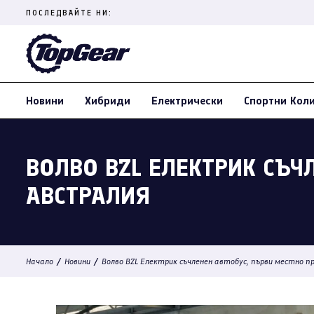
Skip
ПОСЛЕДВАЙТЕ НИ:
to
content
(Press
Enter)
Новини
Хибриди
Електрически
Спортни Кол
ВОЛВО BZL ЕЛЕКТРИК СЪЧ
АВСТРАЛИЯ
/
/
Начало
Новини
Волво BZL Електрик съчленен автобус, първи местно п