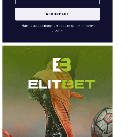
Ние няма да споделим твоите данни с трети
страни.