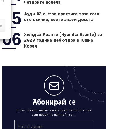
 му
четирите колела
05
Ауди A2 e-tron пристига тази есен:
ето всичко, което знаем досега
ие
06
Хюндай Аванте (Hyundai Avante) за
2027 година дебютира в Южна
Корея
Абонирай се
Получавай последните новини от автомобилния
свят деректно на имейла си.