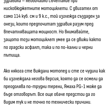
здравина – необичайно съчетание при
нискобюджетните мотоциклети. С двигател от
само 114 куб. см и 9 к.с., той изглежда създаден за
онези, които предпочитат здравия разум пред
впечатляващата мощност. Но внимавайте,
защото този мотоциклет умее да се движи както
по градски асфалт, така и по по-кални и черни
пътища.
Ако някога сте виждали мотопед и сте се чудили как
би изглеждала негова версия, която да се осмели да
преодолява по-трудни терени, Ямаха PG-1 може да
бъде отговорът. Все още обаче предстои да го
видим тук и не точно по технически причини.