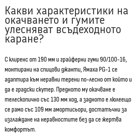
Какви характеристики на
окачването и гумите
улесняват всъдеходното
каране?
С клиренс от 190 мм и грайферни гуми 90/100-16,
монтирани на спицови джанти, Ямаха PG-1 се
адаптира към неравни терени по-лесно от който и
да е градски скутер. Предното му окачване е
телескопично със 130 мм ход, а задното е люлеещо
се рамо със 109 мм амортисьори, достатъчни за
изглаждане на неравностите без да се жертва
комфортът.