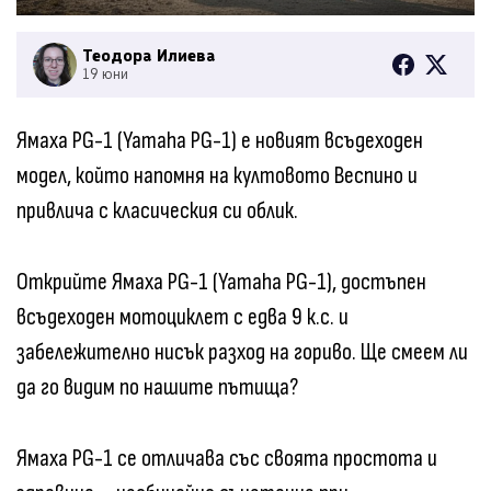
Теодора Илиева
19 юни
Ямаха PG-1 (Yamaha PG-1) е новият всъдеходен
модел, който напомня на култовото Веспино и
привлича с класическия си облик.
Открийте Ямаха PG-1 (Yamaha PG-1), достъпен
всъдеходен мотоциклет с едва 9 к.с. и
забележително нисък разход на гориво. Ще смеем ли
да го видим по нашите пътища?
Ямаха PG-1 се отличава със своята простота и