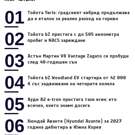
01
Тойота Yaris: градският хибрид продължава
да е еталон за реален разход на гориво
02
Тойота bZ пристига с до 505 километра
пробег и NACS зареждане
03
Астън Мартин V8 Vantage Zagato се пробуди
след 40-годишен сън
04
Тойота bZ Woodland EV стартира от 42 000
€ със задвижване на четирите колела
05
Ауди A2 e-tron пристига тази есен: ето
всичко, което знаем досега
06
Хюндай Аванте (Hyundai Avante) за 2027
година дебютира в Южна Корея