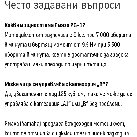
Често задавани въпроси
Каква мощност има Ямаха PG-1?
Мотоциклетът разполага с 9 к.с. при 7 000 оборота
в минута и въртящ момент от 9.5 Нм при 5 500
оборота в минута, което е достатъчно за градска
употреба и леки преходи по черни пътища.
Може ли да се управлява с категория „B“?
Да, двигателят е под 125 куб. см, така че може да се
управлява с категория „A1“ или „B“ без проблеми.
Ямаха (Yamaha) предлага всъдеходен мотоциклет,
който се отличава с изключително нисък разход на