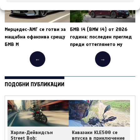
Мерцедес-АМГ се готви за
БМВ i4 (BMW i4) от 2026
мащабна офанзива срещу
година: последен преглед
БМВ M
преди оттеглянето му
←
→
ПОДОБНИ ПУБЛИКАЦИИ
Харли-Дейвидсън
Кавазаки KLE500 се
Street Bob:
впуска в приключение