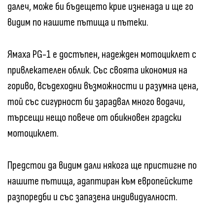
далеч, може би бъдещето крие изненада и ще го
видим по нашите пътища и пътеки.
Ямаха PG-1 е достъпен, надежден мотоциклет с
привлекателен облик. Със своята икономия на
гориво, всъдеходни възможности и разумна цена,
той със сигурност би зарадвал много водачи,
търсещи нещо повече от обикновен градски
мотоциклет.
Предстои да видим дали някога ще пристигне по
нашите пътища, адаптиран към европейските
разпоредби и със запазена индивидуалност.