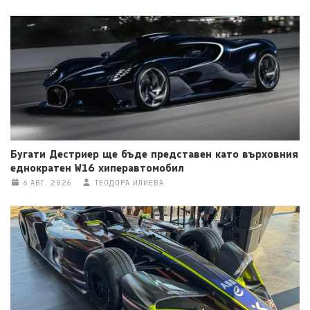
Бугати Дестриер ще бъде представен като върховния
еднократен W16 хиперавтомобил
6 АВГ. 2026
ТЕОДОРА ИЛИЕВА