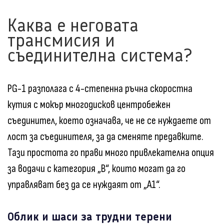
Каква е неговата
трансмисия и
съединителна система?
PG-1 разполага с 4-степенна ръчна скоростна
кутия с мокър многодисков центробежен
съединител, което означава, че не се нуждаете от
лост за съединителя, за да сменяте предавките.
Тази простота го прави много привлекателна опция
за водачи с категория „B“, които могат да го
управляват без да се нуждаят от „A1“.
Облик и шаси за трудни терени