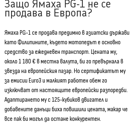
Защо Ямаха PG-1 не се
продава в Европа?
Ямаха PG-1 се продава предимно в азиатски държави
като Филипините, където мотопедът е основно
средство за ежедневен транспорт. Цената му,
около 1 180 € в местна валута, би го превърнала в
звезда на европейския пазар. Но сертификатът му
за емисии Euro3 и малкият работен обем го
изключват от настоящите европейски разпоредби.
Адаптирането му с 125-кубиков двигател и
добавените данъци биха повишили цената, макар че
все пак би могъл да остане конкурентен.