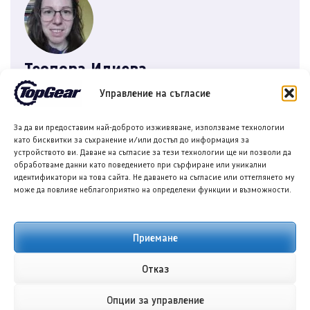
Теодора Илиева
Автор на съдържание в онлайн медии и
Управление на съгласие
копирайътър с интереси в областта на
технологиите, спорта и ...
За да ви предоставим най-доброто изживяване, използваме технологии
като бисквитки за съхранение и/или достъп до информация за
устройството ви. Даване на съгласие за тези технологии ще ни позволи да
обработваме данни като поведението при сърфиране или уникални
идентификатори на това сайта. Не даването на съгласие или оттеглянето му
ОЩЕ ОТ АВТОРА
може да повлияе неблагоприятно на определени функции и възможности.
Приемане
ПРЕДИШНА/СЛЕДВАЩА
Отказ
Опции за управление