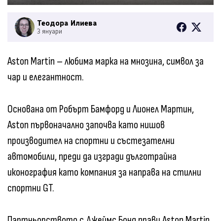
Теодора Илиева
3 януари
Aston Martin – любима марка на мнозина, символ за
чар и елегантност.
Основана от Робърт Бамфорд и Лионел Мартин,
Aston първоначално започва като нишов
производител на спортни и състезателни
автомобили, преди да изгради дълготрайна
иконография като компания за направа на стилни
спортни GT.
Партньорството с Джеймс Бонд прави Aston Martin