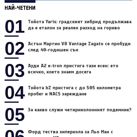
НАЙ-ЧЕТЕНИ
01
Тойота Yaris: градският хибрид продължава
да е еталон за реален разход на гориво
02
Астън Мартин V8 Vantage Zagato се пробуди
след 40-годишен сън
03
Ауди A2 e-tron пристига тази есен: ето
всичко, което знаем досега
04
Тойота bZ пристига с до 505 километра
пробег и NACS зареждане
05
За какво служи четириколонният подемник?
06
Форд тества хиперкола за Льо Ман с