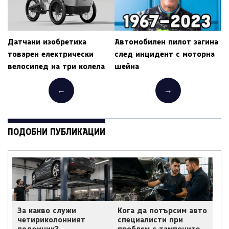
Датчани изобретиха
Автомобилен пилот загина
товарен електрически
след инцидент с моторна
велосипед на три колела
шейна
←
→
ПОДОБНИ ПУБЛИКАЦИИ
За какво служи
Кога да потърсим авто
четириколонният
специалисти при
подемник?
проблем с тампоните