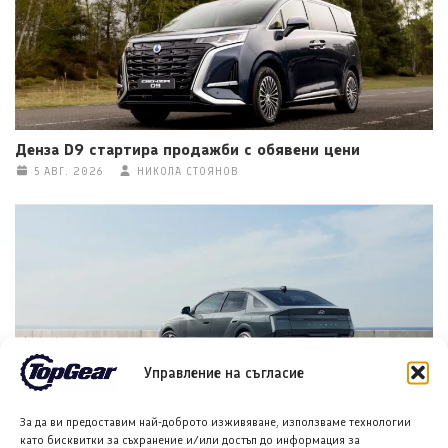
Денза D9 стартира продажби с обявени цени
5 АВГ. 2026
НИКОЛА СТОЯНОВ
Управление на съгласие
Хюндай Аванте (Hyundai Avante) за 2027 година
За да ви предоставим най-доброто изживяване, използваме технологии
дебютира в Южна Корея
като бисквитки за съхранение и/или достъп до информация за
5 АВГ. 2026
НИКОЛА СТОЯНОВ