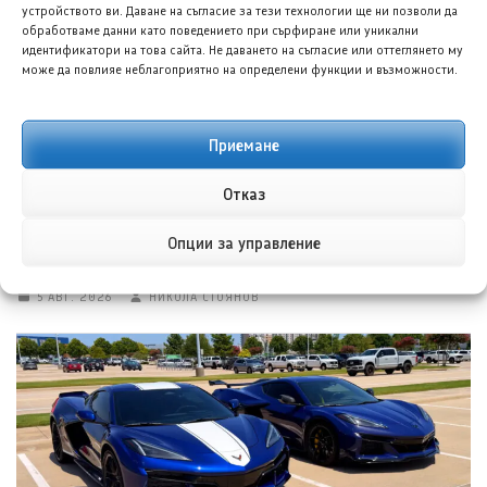
устройството ви. Даване на съгласие за тези технологии ще ни позволи да
обработваме данни като поведението при сърфиране или уникални
идентификатори на това сайта. Не даването на съгласие или оттеглянето му
може да повлияе неблагоприятно на определени функции и възможности.
Приемане
Отказ
Опции за управление
БИД Денза D9 ще предложи луксозен 7-местен ван
във Великобритания
5 АВГ. 2026
НИКОЛА СТОЯНОВ