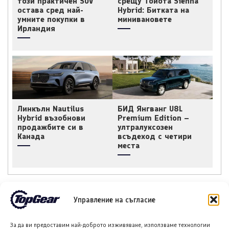
този практичен SUV
срещу Тойота Sienna
остава сред най-
Hybrid: Битката на
умните покупки в
минивановете
Ирландия
Линкълн Nautilus
БИД Янгванг U8L
Hybrid възобнови
Premium Edition –
продажбите си в
ултралуксозен
Канада
всъдеход с четири
места
Управление на съгласие
НОВИ ПУБЛИКАЦИИ
За да ви предоставим най-доброто изживяване, използваме технологии