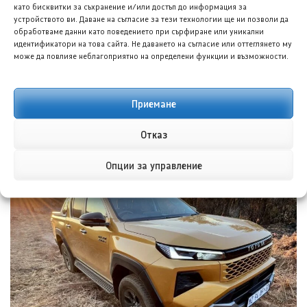
като бисквитки за съхранение и/или достъп до информация за
устройството ви. Даване на съгласие за тези технологии ще ни позволи да
обработваме данни като поведението при сърфиране или уникални
идентификатори на това сайта. Не даването на съгласие или оттеглянето му
може да повлияе неблагоприятно на определени функции и възможности.
Приемане
Отказ
Форд планира достъпен кросоувър и четириврат
Mustang
Опции за управление
8 АВГ. 2026
ГЛОРИЯ ПЪРВАНОВА