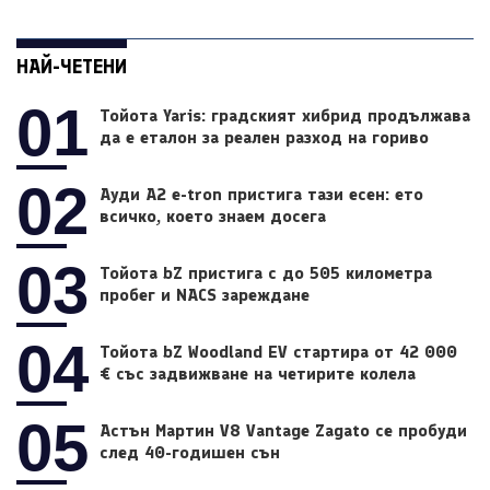
НАЙ-ЧЕТЕНИ
01
Тойота Yaris: градският хибрид продължава
да е еталон за реален разход на гориво
02
Ауди A2 e-tron пристига тази есен: ето
всичко, което знаем досега
03
Тойота bZ пристига с до 505 километра
пробег и NACS зареждане
04
Тойота bZ Woodland EV стартира от 42 000
€ със задвижване на четирите колела
05
Астън Мартин V8 Vantage Zagato се пробуди
след 40-годишен сън