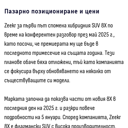
Пазарно позициониране и цени
Zeekr за първи път спомена хибридния SUV 8X по
време на конферентен разговор през май 2025 г.,
като посочи, че премиерата му ще бъде в
последното тримесечие на същата година. Тези
планове обаче бяха отложени, тъй като компанията
се фокусира върху обновяването на няколко от
съществуващите си модели.
Марката започна да показва части от новия 8X в
последния ден на 2025 г. и разкри повече
подробности на 5 януари. Според компанията, Zeekr
8X е флагмански SUV с висока производителност,