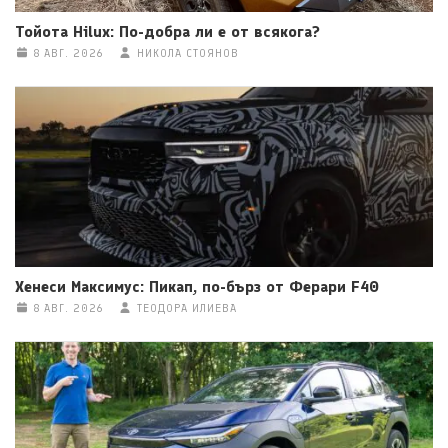
Тойота Hilux: По-добра ли е от всякога?
8 АВГ. 2026
НИКОЛА СТОЯНОВ
Хенеси Максимус: Пикап, по-бърз от Ферари F40
8 АВГ. 2026
ТЕОДОРА ИЛИЕВА