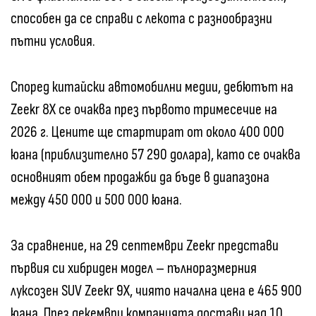
способен да се справи с лекота с разнообразни
пътни условия.
Според китайски автомобилни медии, дебютът на
Zeekr 8X се очаква през първото тримесечие на
2026 г. Цените ще стартират от около 400 000
юана (приблизително 57 290 долара), като се очаква
основният обем продажби да бъде в диапазона
между 450 000 и 500 000 юана.
За сравнение, на 29 септември Zeekr представи
първия си хибриден модел – пълноразмерния
луксозен SUV Zeekr 9X, чиято начална цена е 465 900
юана. През декември компанията достави над 10