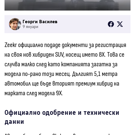
Георги Василев
9 януари
Zeekr официално подаде документи за регистрация
на своя нов хибриден SUV, носещ името 8X. Това се
случва малко след като компанията загатна за
модела по-рано този месец. Дългият 5,1 метра
автомобил ще бъде вторият премиум хибрид на
марката след модела 9X.
Официално одобрение и технически
данни