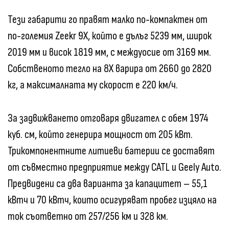
Тези габарити го правят малко по-компактен от
по-големия Zeekr 9X, който е дълъг 5239 мм, широк
2019 мм и висок 1819 мм, с междуосие от 3169 мм.
Собственото тегло на 8X варира от 2660 до 2820
кг, а максималната му скорост е 220 км/ч.
За задвижването отговаря двигател с обем 1974
куб. см, който генерира мощност от 205 кВт.
Трикомпонентните литиеви батерии се доставят
от съвместно предприятие между CATL и Geely Auto.
Предвидени са два варианта за капацитет – 55,1
кВтч и 70 кВтч, които осигуряват пробег изцяло на
ток съответно от 257/256 км и 328 км.