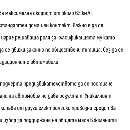
ва максимална скорост от около 65 км/ч.
стандартен домашен контакт. Важно е да се
о играе решаваща роля за класификацията му като
 да се движи законно по обществени пътища, без да се
радиционните автомобили.
, подчерта предизвикателството да се постигне
ване на автомобил не дава резултат. Уникалният
отличава от други електрически превозни средства
ки избор за поддържане на общата маса в желаните