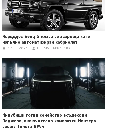
Мерцедес-Бенц G-класа се завръща като
напълно автоматизиран кабриолет
7 АВГ. 2026
ГЛОРИЯ ПЪРВАНОВА
Мицубиши готви семейство всъдеходи
Паджеро, включително компактен Монтеро
срещу Тойота RAV4