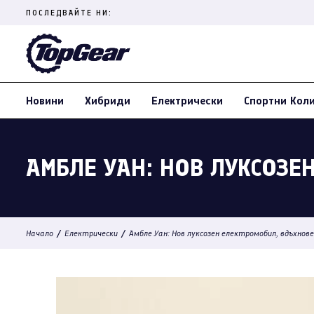
Skip
ПОСЛЕДВАЙТЕ НИ:
to
content
(Press
Enter)
Новини
Хибриди
Електрически
Спортни Кол
АМБЛЕ УАН: НОВ ЛУКСОЗЕ
/
/
Начало
Електрически
Амбле Уан: Нов луксозен електромобил, вдъхнове