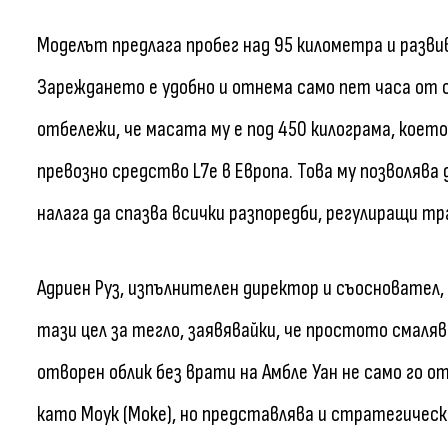
Моделът предлага пробег над 95 километра и разви
Зареждането е удобно и отнема само пет часа от 
отбележи, че масата му е под 450 килограма, коет
превозно средство L7e в Европа. Това му позволява
налага да спазва всички разпоредби, регулиращи т
Адриен Руз, изпълнителен директор и съосновател
тази цел за тегло, заявявайки, че простото смаля
отворен облик без врати на Амбле Уан не само го 
като Моук (Moke), но представлява и стратегичес