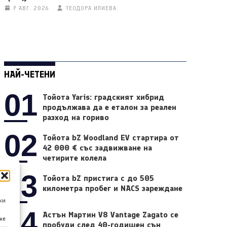
7 АВГ. 2026
ТЕОДОРА ИЛИЕВА
НАЙ-ЧЕТЕНИ
01
Тойота Yaris: градският хибрид
продължава да е еталон за реален
разход на гориво
02
Тойота bZ Woodland EV стартира от
42 000 € със задвижване на
четирите колела
03
Тойота bZ пристига с до 505
километра пробег и NACS зареждане
ки
04
а
Астън Мартин V8 Vantage Zagato се
не
пробуди след 40-годишен сън