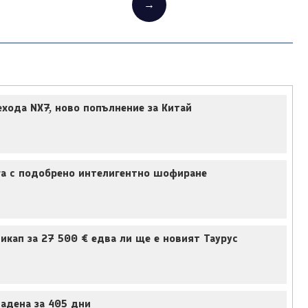
→
ехода NX7, ново попълнение за Китай
ига с подобрено интелигентно шофиране
кап за 27 500 € едва ли ще е новият Таурус
дадена за 405 дни