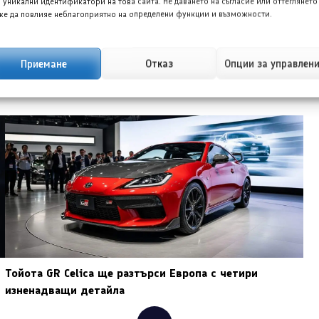
 уникални идентификатори на това сайта. Не даването на съгласие или оттеглянето
е да повлияе неблагоприятно на определени функции и възможности.
Приемане
Отказ
Опции за управлен
Тойота GR Celica ще разтърси Европа с четири
изненадващи детайла