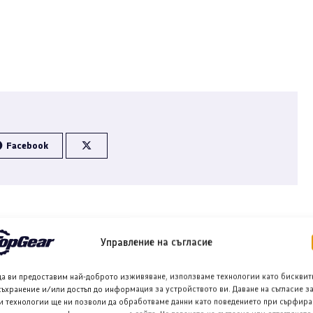
Facebook
Управление на съгласие
да ви предоставим най-доброто изживяване, използваме технологии като бисквит
рналист в TopGear.bg, където ежедневно
съхранение и/или достъп до информация за устройството ви. Даване на съгласие з
и технологии ще ни позволи да обработваме данни като поведението при сърфира