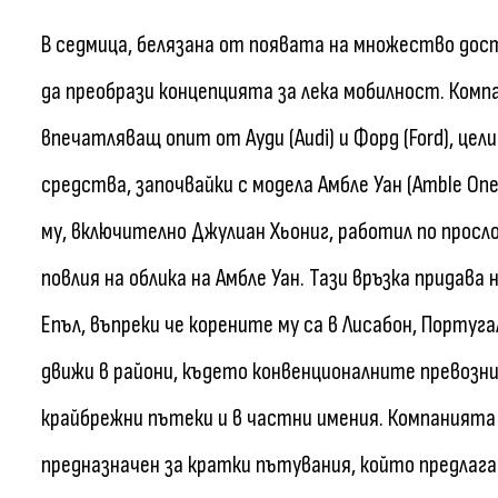
В седмица, белязана от появата на множество дост
да преобрази концепцията за лека мобилност. Компа
впечатляващ опит от Ауди (Audi) и Форд (Ford), це
средства, започвайки с модела Амбле Уан (Amble On
му, включително Джулиан Хьониг, работил по просло
повлия на облика на Амбле Уан. Тази връзка прида
Епъл, въпреки че корените му са в Лисабон, Португ
движи в райони, където конвенционалните превозн
крайбрежни пътеки и в частни имения. Компанията 
предназначен за кратки пътувания, който предлаг