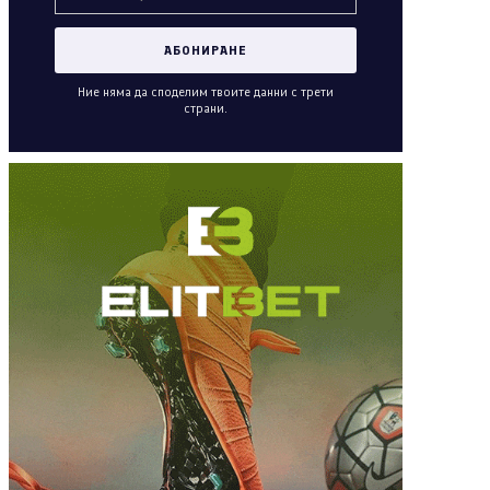
Ние няма да споделим твоите данни с трети
страни.