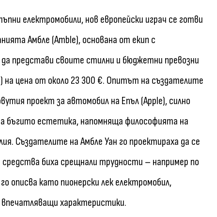
ъпни електромобили, нов европейски играч се готви
нията Амбле (Amble), основана от екип с
ли да представи своите стилни и бюджетни превозни
e) на цена от около 23 300 €. Опитът на създателите
вутия проект за автомобил на Епъл (Apple), силно
ва на бъгито естетика, напомняща философията на
алия. Създателите на Амбле Уан го проектираха да се
и средства биха срещнали трудности – например по
го описва като пионерски лек електромобил,
а впечатляващи характеристики.