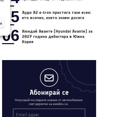
 му
05
Ауди A2 e-tron пристига тази есен:
ето всичко, което знаем досега
ие
06
Хюндай Аванте (Hyundai Avante) за
2027 година дебютира в Южна
Корея
Абонирай се
Получавай последните новини от автомобилния
свят деректно на имейла си.