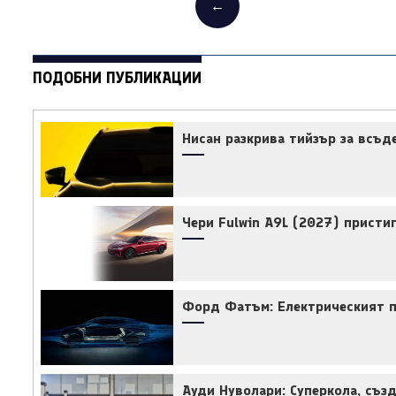
←
ПОДОБНИ ПУБЛИКАЦИИ
Нисан разкрива тийзър за всъд
Чери Fulwin A9L (2027) прист
Форд Фатъм: Електрическият пи
Ауди Нуволари: Суперкола, съз