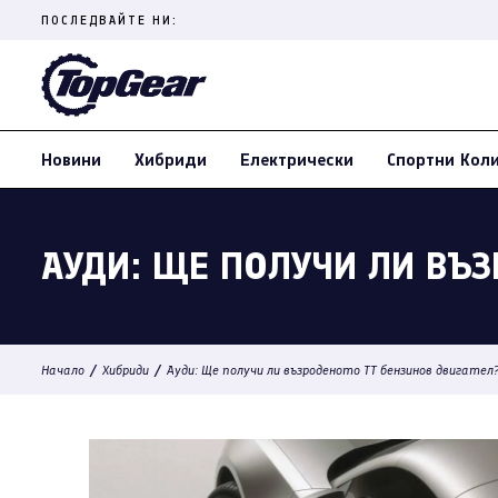
Skip
ПОСЛЕДВАЙТЕ НИ:
to
content
(Press
Enter)
Новини
Хибриди
Електрически
Спортни Кол
АУДИ: ЩЕ ПОЛУЧИ ЛИ ВЪЗ
/
/
Начало
Хибриди
Ауди: Ще получи ли възроденото ТТ бензинов двигател