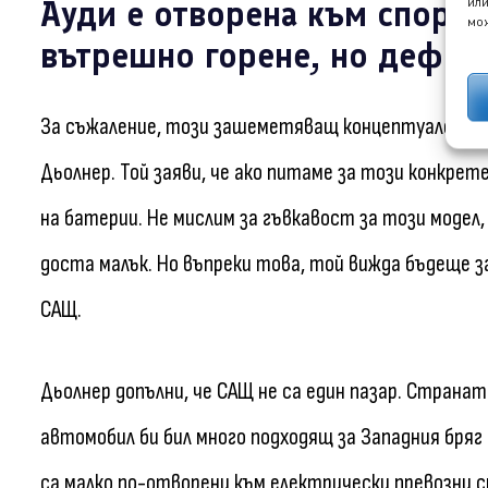
Ауди е отворена към спортн
или
мож
вътрешно горене, но дефин
За съжаление, този зашеметяващ концептуален а
Дьолнер. Той заяви, че ако питаме за този конкрет
на батерии. Не мислим за гъвкавост за този модел,
доста малък. Но въпреки това, той вижда бъдеще за
САЩ.
Дьолнер допълни, че САЩ не са един пазар. Странат
автомобил би бил много подходящ за Западния бряг
са малко по-отворени към електрически превозни 