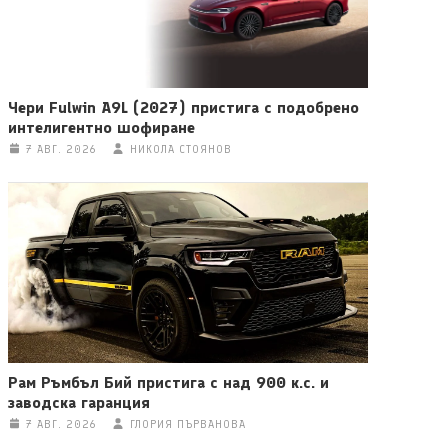
Чери Fulwin A9L (2027) пристига с подобрено
интелигентно шофиране
7 АВГ. 2026
НИКОЛА СТОЯНОВ
Рам Ръмбъл Бий пристига с над 900 к.с. и
заводска гаранция
7 АВГ. 2026
ГЛОРИЯ ПЪРВАНОВА