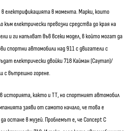
 електрификацията в момента. Марки, които
о към електрически превозни средства до края на
и и ги напъхват във всеки модел, в който могат да
нови спортни автомобили над 911 с двигатели с
ъдат електрически двойки 718 Кайман (Cayman)/
ли с вътрешно горене.
че в историята, както и ТТ, но спортният автомобил
омпанията заяви от самото начало, че това е
 да остане в музей. Проблемът е, че Concept C