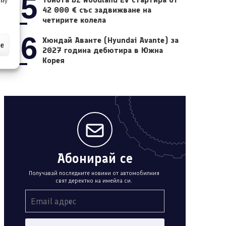
05
 му
42 000 € със задвижване на
четирите колела
06
Хюндай Аванте (Hyundai Avante) за
ие
2027 година дебютира в Южна
Корея
Абонирай се
Получавай последните новини от автомобилния
свят деректно на имейла си.