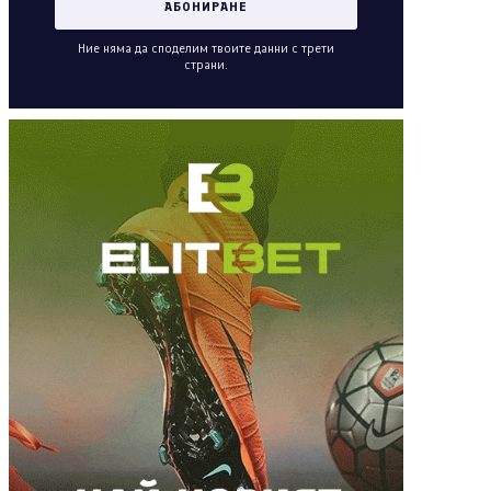
Ние няма да споделим твоите данни с трети
страни.