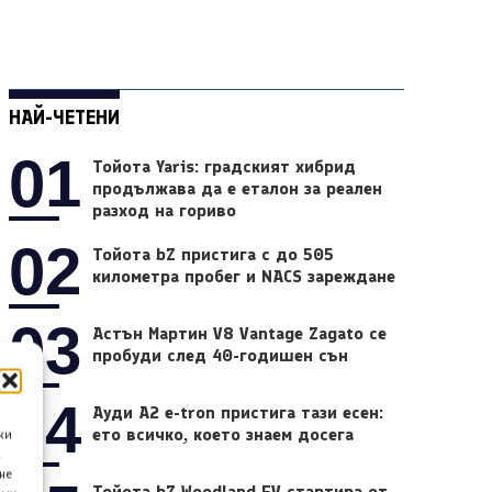
НАЙ-ЧЕТЕНИ
01
Тойота Yaris: градският хибрид
продължава да е еталон за реален
разход на гориво
02
Тойота bZ пристига с до 505
километра пробег и NACS зареждане
03
Астън Мартин V8 Vantage Zagato се
пробуди след 40-годишен сън
04
Ауди A2 e-tron пристига тази есен:
ето всичко, което знаем досега
ки
а
не
Тойота bZ Woodland EV стартира от