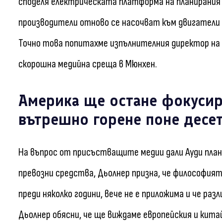
споделя електрическата платформа на планирания 
производители отново се насочват към двигатели 
Точно това попитахме изпълнителния директор на Ау
скорошна медийна среща в Мюнхен.
Америка ще остане фокусир
вътрешно горене поне десе
На въпрос от присъстващите медии дали Ауди пла
превозни средства, Дьолнер призна, че философият
преди няколко години, вече не е приложима и че ра
Дьолнер обясни, че ще виждаме европейския и кит