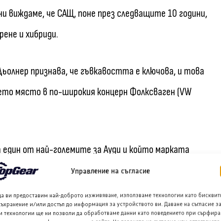
ни виждаме, че САЩ, поне през следващите 10 години,
ене и хибриди.
 Дьолнер признава, че гъвкавостта е ключова, и това
оето място в по-широкия концерн Фолксваген (VW
а един от най-големите за Ауди и който марката
– ще бъде доминиран от двигатели с вътрешно
Управление на съгласие
модели като Concept C?
да ви предоставим най-доброто изживяване, използваме технологии като бисквит
съхранение и/или достъп до информация за устройството ви. Даване на съгласие з
и технологии ще ни позволи да обработваме данни като поведението при сърфира