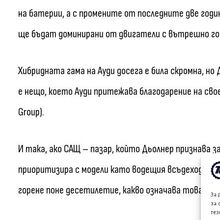
на батерии, а с промените от последните две годи
ще бъдат доминирани от двигатели с вътрешно гор
Хибридната гама на Ауди досега е била скромна, но
е нещо, което Ауди притежава благодарение на св
Group).
И така, ако САЩ – пазар, който Дьолнер признава з
приоритизира с модели като водещия всъдеход Q9 
горене поне десетилетие, какво означава това за 
За 
за 
тез