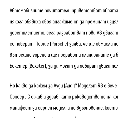
Автомобилните почитатели приветстват обрата в
някога обявиха своя ангажимент да преминат изцял
десетилетието, сега разработват нови V8 двигател
се поберат. Порше (Porsche) заяви, че ще обмисли 
вътрешно горене и ще преработи планираните да б
Бокстер (Boxster), за да могат да побират двигате
Но какво да кажем за Ауди (Audi)? Моделът R8 е ве
Concept C е жив и здрав, като ръководството на к
манифест за сериен модел, а не вдъхновение, което