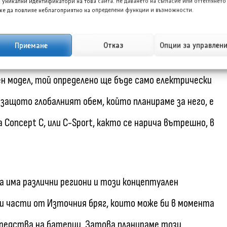
и автомобили с двигатели с
 уникални идентификатори на това сайта. Не даването на съгласие или оттеглянето
е да повлияе неблагоприятно на определени функции и възможности.
ицията е широка
Приемане
Отказ
Опции за управлен
втомобил ще остане електрически, потвърди
ен модел, той определено ще бъде само електрически
 защото глобалният обем, който планираме за него, е
 Concept C, или C-Sport, както се нарича вътрешно, в
а има различни региони и този концептуален
 и части от Източния бряг, които може би в момента
средства на батерии. Затова планираме този