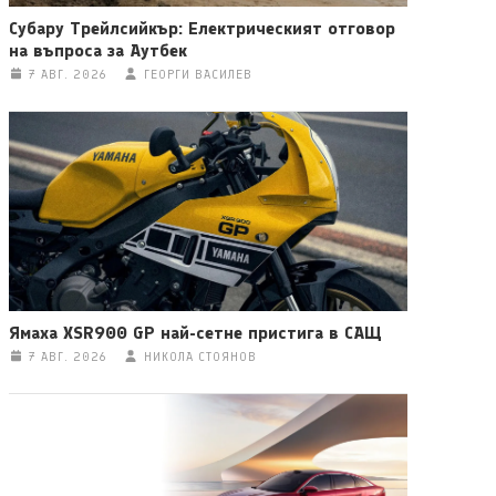
Субару Трейлсийкър: Електрическият отговор
на въпроса за Аутбек
7 АВГ. 2026
ГЕОРГИ ВАСИЛЕВ
Ямаха XSR900 GP най-сетне пристига в САЩ
7 АВГ. 2026
НИКОЛА СТОЯНОВ