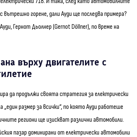
електрически 718. И така, след като автомобилните
с вътрешно горене, дали Ауди ще последва примера?
ди, Гернот Дьолнер (Gernot Döllner), по време на
ана върху двигателите с
тилетие
нира да продължи своята стратегия за електрически
а „един размер за всички“, по която Ауди работеше
зличните региони ще изискват различни автомобили.
айския пазар доминирани от електрически автомобили