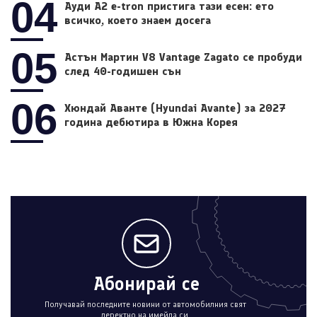
04
Ауди A2 e-tron пристига тази есен: ето
всичко, което знаем досега
05
Астън Мартин V8 Vantage Zagato се пробуди
след 40-годишен сън
06
Хюндай Аванте (Hyundai Avante) за 2027
година дебютира в Южна Корея
Абонирай се
Получавай последните новини от автомобилния свят
деректно на имейла си.