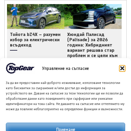
Тойота bZ4X – разумен
Хюндай Палисад
избор за електрически
(Palisade) за 2026
всъдеход
година: Хибридният
вариант решава стар
проблем и се цели към
върха
Управление на съгласие
За да ви предоставим най-доброто изживяване, използваме технологии
като бисквитки за съхранение и/или достъп до информация за
устройството ви. Даване на съгласие за тези технологии ще ни позволи да
обработваме данни като поведението при сърфиране или уникални
идентификатори на това сайта. Не даването на съгласие или оттеглянето му
Зийкр 7X Black Nova,
Луксийд RX: Новият
може да повлияе неблагоприятно на определени функции и възможности.
лимитирана серия от
китайски кросоувър с
200 бройки
585 к.с. и облик,
вдъхновен от Ферари
Приемане