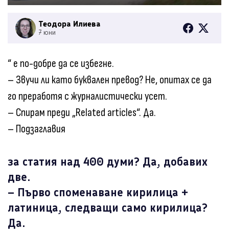
Теодора Илиева
7 юни
“ е по-добре да се избегне.
– Звучи ли като буквален превод? Не, опитах се да
го преработя с журналистически усет.
– Спирам преди „Related articles“. Да.
– Подзаглавия
за статия над 400 думи? Да, добавих
две.
– Първо споменаване кирилица +
латиница, следващи само кирилица?
Да.