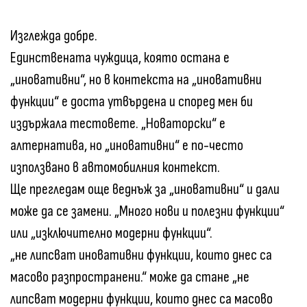
Изглежда добре.
Единствената чуждица, която остана е
„иновативни“, но в контекста на „иновативни
функции“ е доста утвърдена и според мен би
издържала тестовете. „Новаторски“ е
алтернатива, но „иновативни“ е по-често
използвано в автомобилния контекст.
Ще прегледам още веднъж за „иновативни“ и дали
може да се замени. „Много нови и полезни функции“
или „изключително модерни функции“.
„не липсват иновативни функции, които днес са
масово разпространени.“ може да стане „не
липсват модерни функции, които днес са масово