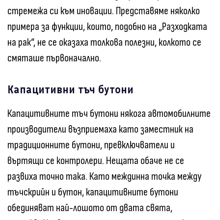
стремежа си към иновации. Представяме няколко
примера за функции, които, подобно на „Разходката
на рак“, не се оказаха толкова полезни, колкото се
смяташе първоначално.
Капацитивни тъч бутони
Капацитивните тъч бутони някога автомобилните
производители възприемаха като заместник на
традиционните бутони, превключватели и
въртящи се контролери. Нещата обаче не се
развиха точно така. Като междинна точка между
тъчскрийн и бутон, капацитивните бутони
обединяват най-лошото от двата свята,