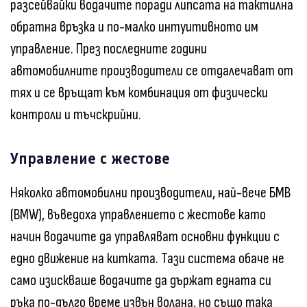
разсейвайки водачите поради липсата на тактилна
обратна връзка и по-малко интуитивното им
управление. През последните години
автомобилните производители се отдалечават от
тях и се връщат към комбинация от физически
контроли и тъчскрийни.
Управление с жестове
Няколко автомобилни производители, най-вече БМВ
(BMW), въведоха управлението с жестове като
начин водачите да управляват основни функции с
едно движение на китката. Тази система обаче не
само изискваше водачите да държат едната си
ръка по-дълго време извън волана, но също така