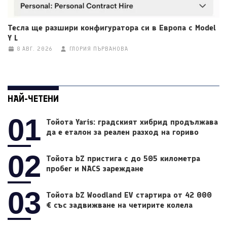
Тесла ще разшири конфигуратора си в Европа с Model
Y L
8 АВГ. 2026
ГЛОРИЯ ПЪРВАНОВА
НАЙ-ЧЕТЕНИ
01
Тойота Yaris: градският хибрид продължава
да е еталон за реален разход на гориво
02
Тойота bZ пристига с до 505 километра
пробег и NACS зареждане
03
Тойота bZ Woodland EV стартира от 42 000
€ със задвижване на четирите колела