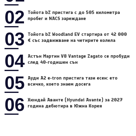
02
Тойота bZ пристига с до 505 километра
пробег и NACS зареждане
03
Тойота bZ Woodland EV стартира от 42 000
€ със задвижване на четирите колела
04
Астън Мартин V8 Vantage Zagato се пробуди
след 40-годишен сън
05
Ауди A2 e-tron пристига тази есен: ето
всичко, което знаем досега
06
Хюндай Аванте (Hyundai Avante) за 2027
година дебютира в Южна Корея