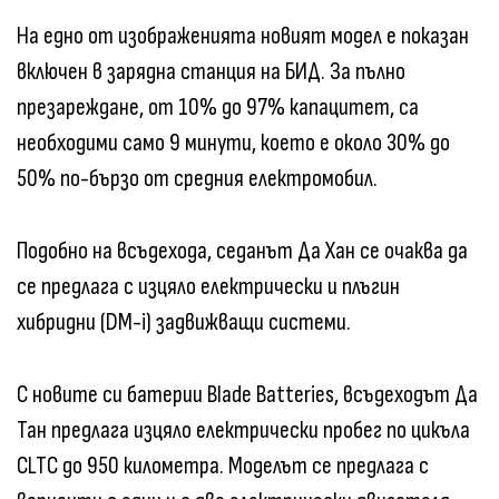
На едно от изображенията новият модел е показан
включен в зарядна станция на БИД. За пълно
презареждане, от 10% до 97% капацитет, са
необходими само 9 минути, което е около 30% до
50% по-бързо от средния електромобил.
Подобно на всъдехода, седанът Да Хан се очаква да
се предлага с изцяло електрически и плъгин
хибридни (DM-i) задвижващи системи.
С новите си батерии Blade Batteries, всъдеходът Да
Тан предлага изцяло електрически пробег по цикъла
CLTC до 950 километра. Моделът се предлага с