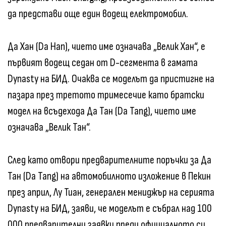
да представи още един водещ електромобил.
Да Хан (Da Han), чието име означава „Велик Хан“, е
първият водещ седан от D-сегмента в гамата
Dynasty на БИД. Очаква се моделът да пристигне на
пазара през третото тримесечие като братски
модел на всъдехода Да Тан (Da Tang), чието име
означава „Велик Тан“.
След като отвори предварителните поръчки за Да
Тан (Da Tang) на автомобилното изложение в Пекин
през април, Лу Тиан, генерален мениджър на серията
Dynasty на БИД, заяви, че моделът е събрал над 100
000 предварителни заявки преди официалното си