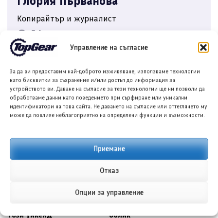
Глория Първанова
Копирайтър и журналист
Управление на съгласие
ОЩЕ ОТ АВТОРА
За да ви предоставим най-доброто изживяване, използваме технологии
като бисквитки за съхранение и/или достъп до информация за
устройството ви. Даване на съгласие за тези технологии ще ни позволи да
обработваме данни като поведението при сърфиране или уникални
ПРЕДИШНА/СЛЕДВАЩА
идентификатори на това сайта. Не даването на съгласие или оттеглянето му
може да повлияе неблагоприятно на определени функции и възможности.
Приемане
Отказ
БМВ може да представи
Пежо e-208 GTi ще
Опции за управление
нов М модел в Льо Ман
направи премиера в сериен
този уикенд
облик