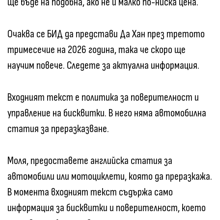
ще бъде на подобна, ако не и малко по-ниска цена.
Очаква се БИД да представи Да Хан през третото
тримесечие на 2026 година, така че скоро ще
научим повече. Следете за актуална информация.
Входният текст е политика за поверителност и
управление на бисквитки. В него няма автомобилна
статия за преразказване.
Моля, предоставете английска статия за
автомобили или мотоциклети, която да преразкажа.
В момента входният текст съдържа само
информация за бисквитки и поверителност, което