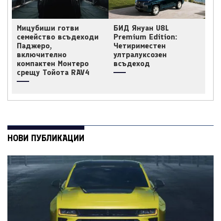
Мицубиши готви
БИД Януан U8L
семейство всъдеходи
Premium Edition:
Паджеро,
Четириместен
включително
ултралуксозен
компактен Монтеро
всъдеход
срещу Тойота RAV4
НОВИ ПУБЛИКАЦИИ