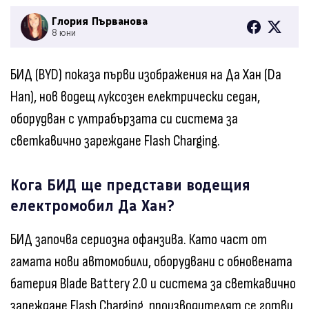
Глория Първанова
8 юни
БИД (BYD) показа първи изображения на Да Хан (Da
Han), нов водещ луксозен електрически седан,
оборудван с ултрабързата си система за
светкавично зареждане Flash Charging.
Кога БИД ще представи водещия
електромобил Да Хан?
БИД започва сериозна офанзива. Като част от
гамата нови автомобили, оборудвани с обновената
батерия Blade Battery 2.0 и система за светкавично
зареждане Flash Charging, производителят се готви