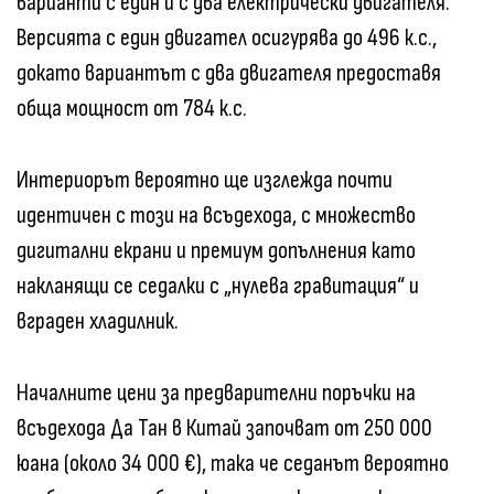
варианти с един и с два електрически двигателя.
Версията с един двигател осигурява до 496 к.с.,
докато вариантът с два двигателя предоставя
обща мощност от 784 к.с.
Интериорът вероятно ще изглежда почти
идентичен с този на всъдехода, с множество
дигитални екрани и премиум допълнения като
накланящи се седалки с „нулева гравитация“ и
вграден хладилник.
Началните цени за предварителни поръчки на
всъдехода Да Тан в Китай започват от 250 000
юана (около 34 000 €), така че седанът вероятно