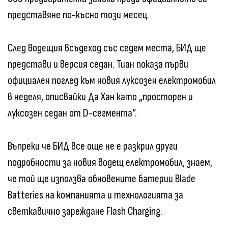
представяне по-късно този месец.
След водещия всъдеход със седем места, БИД ще
представи и версия седан. Тиан показа първи
официален поглед към новия луксозен електромобил
в неделя, описвайки Да Хан като „просторен и
луксозен седан от D-сегмента“.
Въпреки че БИД все още не е разкрил други
подробности за новия водещ електромобил, знаем,
че той ще използва обновените батерии Blade
Batteries на компанията и технологията за
светкавично зареждане Flash Charging.