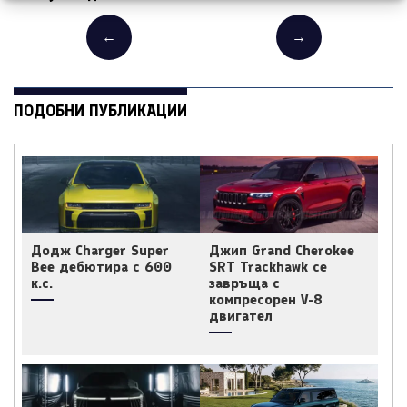
←
→
ПОДОБНИ ПУБЛИКАЦИИ
Додж Charger Super
Джип Grand Cherokee
Bee дебютира с 600
SRT Trackhawk се
к.с.
завръща с
компресорен V-8
двигател