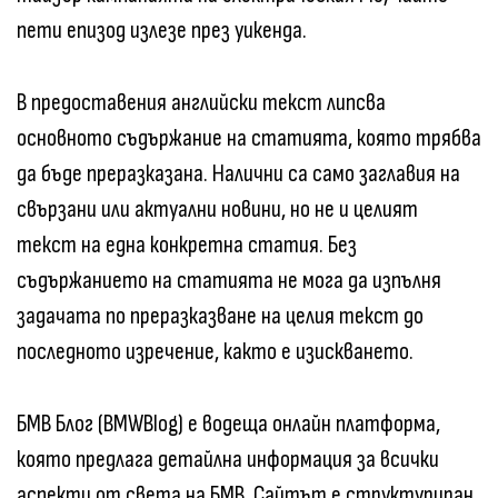
пети епизод излезе през уикенда.
В предоставения английски текст липсва
основното съдържание на статията, която трябва
да бъде преразказана. Налични са само заглавия на
свързани или актуални новини, но не и целият
текст на една конкретна статия. Без
съдържанието на статията не мога да изпълня
задачата по преразказване на целия текст до
последното изречение, както е изискването.
БМВ Блог (BMWBlog) е водеща онлайн платформа,
която предлага детайлна информация за всички
аспекти от света на БМВ. Сайтът е структуриран