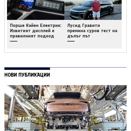
Порше Кайен Електрик:
Лусид Гравити
Извитият дисплей е
премина суров тест на
правилният подход
дълъг път
НОВИ ПУБЛИКАЦИИ