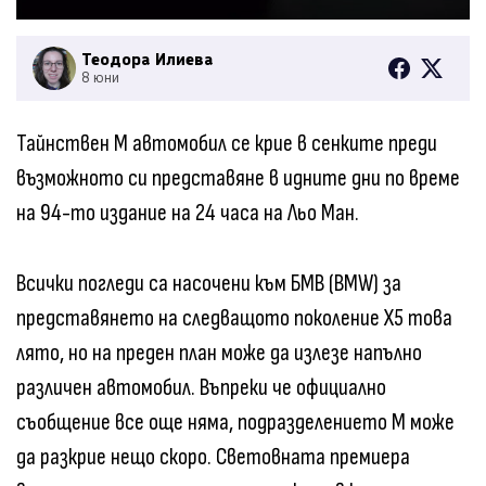
Теодора Илиева
8 юни
Тайнствен М автомобил се крие в сенките преди
възможното си представяне в идните дни по време
на 94-то издание на 24 часа на Льо Ман.
Всички погледи са насочени към БМВ (BMW) за
представянето на следващото поколение X5 това
лято, но на преден план може да излезе напълно
различен автомобил. Въпреки че официално
съобщение все още няма, подразделението М може
да разкрие нещо скоро. Световната премиера