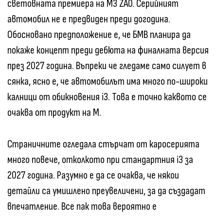
световната премиера на М3 ZA0. Серийният
автомобил не е предвиден преди догодина.
Обосновано предположение е, че БМВ планира да
покаже концепт преди дебюта на финалната версия
през 2027 година. Въпреки че гледаме само силует в
сянка, ясно е, че автомобилът има много по-широки
калници от обикновения i3. Това е точно каквото се
очаква от продукт на М.
Страничните огледала стърчат от каросерията
много повече, отколкото при стандартния i3 за
2027 година. Разумно е да се очаква, че някои
детайли са умишлено преувеличени, за да създадат
впечатление. Все пак това вероятно е