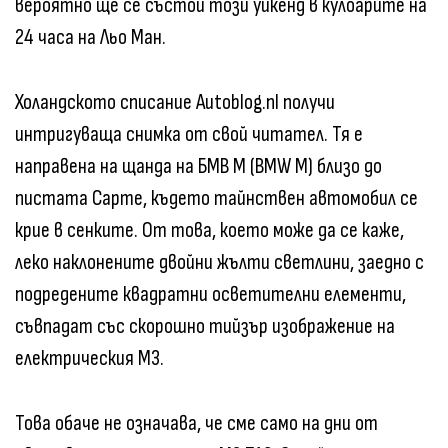
вероятно ще се състои този уикенд в кулоарите на
24 часа на Льо Ман.
Холандското списание Autoblog.nl получи
интригуваща снимка от свой читател. Тя е
направена на щанда на БМВ М (BMW M) близо до
пистата Сарте, където тайнствен автомобил се
крие в сенките. От това, което може да се каже,
леко наклонените двойни жълти светлини, заедно с
подредените квадратни осветителни елементи,
съвпадат със скорошно тийзър изображение на
електрическия М3.
Това обаче не означава, че сме само на дни от