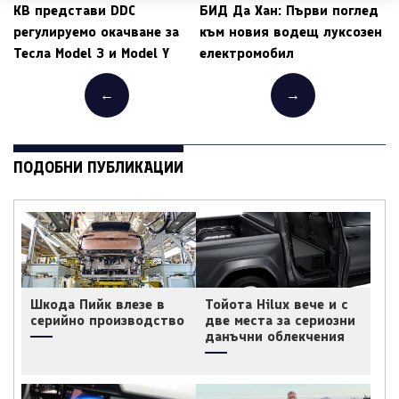
КВ представи DDC
БИД Да Хан: Първи поглед
регулируемо окачване за
към новия водещ луксозен
Тесла Model 3 и Model Y
електромобил
←
→
ПОДОБНИ ПУБЛИКАЦИИ
Шкода Пийк влезе в
Тойота Hilux вече и с
серийно производство
две места за сериозни
данъчни облекчения