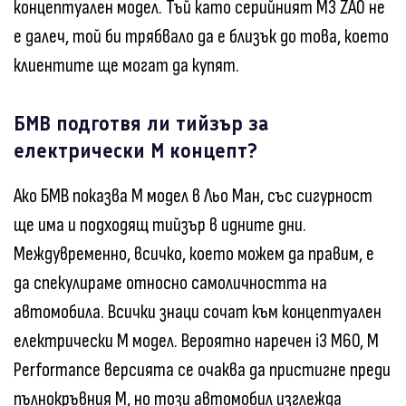
концептуален модел. Тъй като серийният М3 ZA0 не
е далеч, той би трябвало да е близък до това, което
клиентите ще могат да купят.
БМВ подготвя ли тийзър за
електрически М концепт?
Ако БМВ показва М модел в Льо Ман, със сигурност
ще има и подходящ тийзър в идните дни.
Междувременно, всичко, което можем да правим, е
да спекулираме относно самоличността на
автомобила. Всички знаци сочат към концептуален
електрически М модел. Вероятно наречен i3 M60, M
Performance версията се очаква да пристигне преди
пълнокръвния М, но този автомобил изглежда