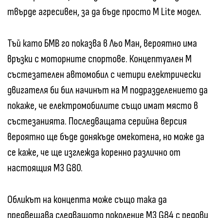
твърде агресивен, за да бъде просто М Lite модел.
Тъй като БМВ го показва в Льо Ман, вероятно има
връзки с моторните спортове. Концептуален М
състезателен автомобил с четири електрически
двигателя би бил начинът на М подразделението да
покаже, че електромобилите също имат място в
състезанията. Последващата серийна версия
вероятно ще бъде донякъде омекотена, но може да
се каже, че ще изглежда коренно различно от
настоящия М3 G80.
Обликът на концепта може също така да
предвещава следващото поколение М3 G84 с редови