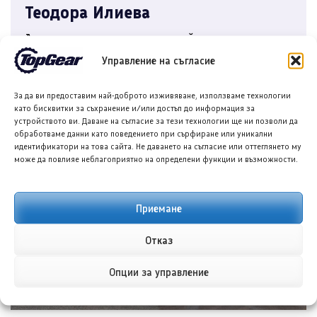
Теодора Илиева
Автор на съдържание в онлайн медии и
копирайътър с интереси в областта на
Управление на съгласие
технологиите, спорта и ...
За да ви предоставим най-доброто изживяване, използваме технологии
като бисквитки за съхранение и/или достъп до информация за
устройството ви. Даване на съгласие за тези технологии ще ни позволи да
обработваме данни като поведението при сърфиране или уникални
ОЩЕ ОТ АВТОРА
идентификатори на това сайта. Не даването на съгласие или оттеглянето му
може да повлияе неблагоприятно на определени функции и възможности.
ПРЕДИШНА/СЛЕДВАЩА
Приемане
Отказ
Опции за управление