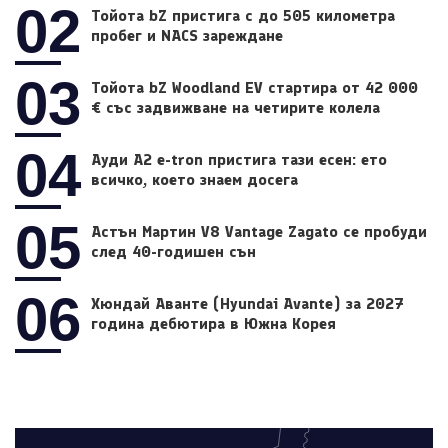
02
Тойота bZ пристига с до 505 километра
пробег и NACS зареждане
03
Тойота bZ Woodland EV стартира от 42 000
€ със задвижване на четирите колела
04
Ауди A2 e-tron пристига тази есен: ето
всичко, което знаем досега
05
Астън Мартин V8 Vantage Zagato се пробуди
след 40-годишен сън
06
Хюндай Аванте (Hyundai Avante) за 2027
година дебютира в Южна Корея