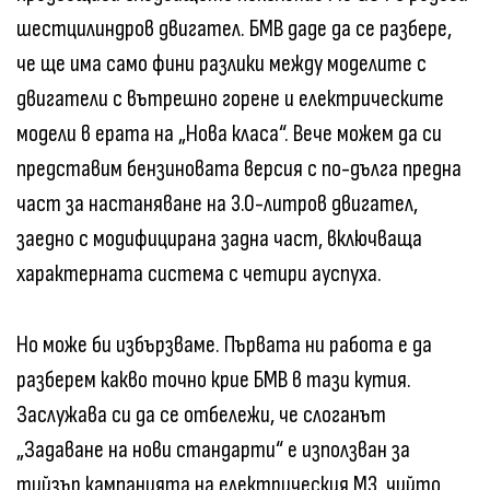
шестцилиндров двигател. БМВ даде да се разбере,
че ще има само фини разлики между моделите с
двигатели с вътрешно горене и електрическите
модели в ерата на „Нова класа“. Вече можем да си
представим бензиновата версия с по-дълга предна
част за настаняване на 3.0-литров двигател,
заедно с модифицирана задна част, включваща
характерната система с четири ауспуха.
Но може би избързваме. Първата ни работа е да
разберем какво точно крие БМВ в тази кутия.
Заслужава си да се отбележи, че слоганът
„Задаване на нови стандарти“ е използван за
тийзър кампанията на електрическия М3, чийто