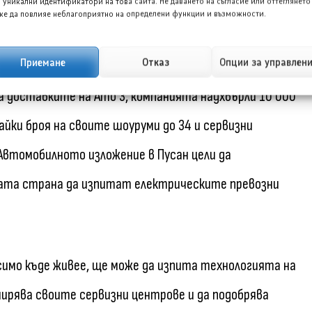
 уникални идентификатори на това сайта. Не даването на съгласие или оттеглянето
е да повлияе неблагоприятно на определени функции и възможности.
Приемане
Отказ
Опции за управлен
Корея миналата година, БИД Корея се превърна в
а доставките на Ато 3, компанията надхвърли 10 000
айки броя на своите шоуруми до 34 и сервизни
 Автомобилното изложение в Пусан цели да
ата страна да изпитат електрическите превозни
исимо къде живее, ще може да изпита технологията на
ширява своите сервизни центрове и да подобрява