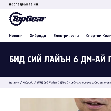
Skip
ПОСЛЕДВАЙТЕ НИ:
to
content
(Press
Enter)
Новини
Хибриди
Електрически
Спортни Кол
БИД СИЙ ЛАЙЪН 6 ДМ-АЙ 
/
/
Начало
Хибриди
БИД Сий Лайън 6 ДМ-ай предлага повече избор за кли