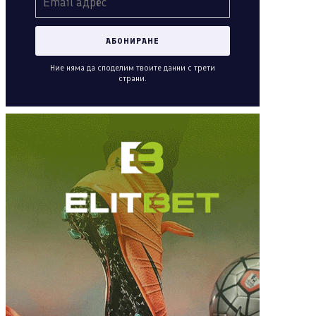
Ние няма да споделим твоите данни с трети
страни.