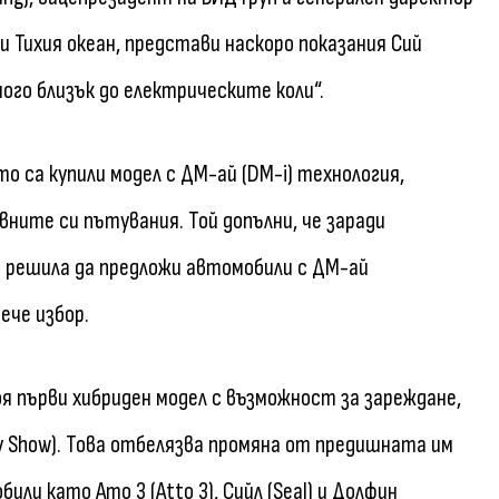
и Тихия океан, представи наскоро показания Сий
ного близък до електрическите коли“.
о са купили модел с ДМ-ай (DM-i) технология,
ните си пътувания. Той допълни, че заради
 решила да предложи автомобили с ДМ-ай
ече избор.
воя първи хибриден модел с възможност за зареждане,
ty Show). Това отбелязва промяна от предишната им
и като Ато 3 (Atto 3), Сийл (Seal) и Долфин