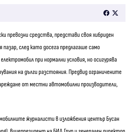
ски превозни средства, представи своя хибриден
я пазар, след като досега предлагаше само
електромобил при нормални условия, но осигурява
увания на дълги разстояния. Предвид ограничените
зареждане от местни автомобилни производители,
омобилните журналисти в изложбения център Бусан
iang), вицепрезидент на БИД Груп и генерален директор