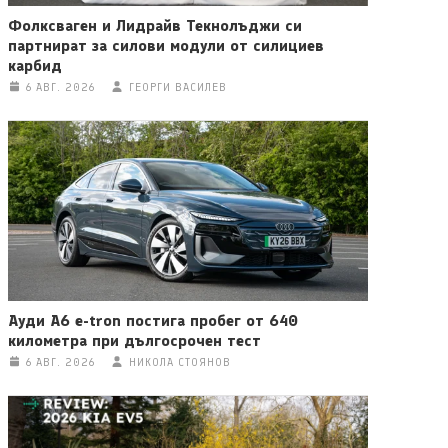
Фолксваген и Лидрайв Текнолъджи си
партнират за силови модули от силициев
карбид
6 АВГ. 2026
ГЕОРГИ ВАСИЛЕВ
Ауди A6 e-tron постига пробег от 640
километра при дългосрочен тест
6 АВГ. 2026
НИКОЛА СТОЯНОВ