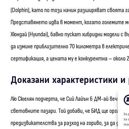
(Dolphin), като по този начин разширяват своята 
Представянето идва в момент, когато големите м
Хюндай (Hyundai), бавно пускат хибридни модели с
да измине приблизително 70 километра в електри
сертификация, а цената му е конкурентна – около 25
Доказани характеристики и 
Лю Сюелян подчерта, че Сий Лайън 6 ДМ-ай вече е 
световните пазари. Той добави, че БИД ще органи
За 
за 
предизвикателства за разход на гориво, за да дад
тез