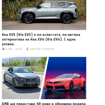
Киа EV5 (Kia EV5) е по-ъглестата, по-евтина
алтернатива на Киа EV6 (Kia EV6). С една
уловка.
6 АВГ. 2026
НИКОЛА СТОЯНОВ
БМВ ще представи 40 нови и обновени модела