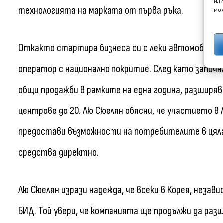
или
технологията на марката от първа ръка.
мож
Откакто стартира бизнеса си с леки автомобили в 
оператор с национално покритие. След като започн
общи продажби в рамките на една година, разширяв
центрове до 20. Лю Сюелян обясни, че участието в
предостави възможности на потребителите в цял
средства директно.
Лю Сюелян изрази надежда, че всеки в Корея, незав
БИД. Той увери, че компанията ще продължи да раз