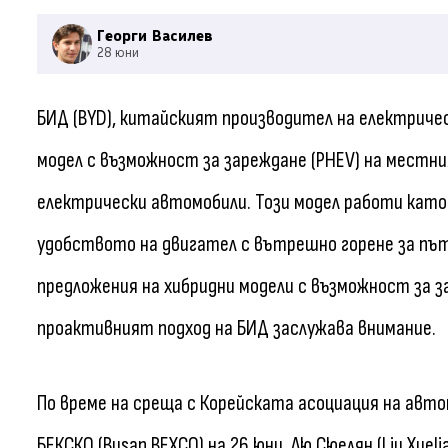
Георги Василев
28 юни
БИД (BYD), китайският производител на електриче
модел с възможност за зареждане (PHEV) на местни
електрически автомобили. Този модел работи като 
удобството на двигател с вътрешно горене за път
предложения на хибридни модели с възможност за 
проактивният подход на БИД заслужава внимание.
По време на среща с Корейската асоциация на авт
БЕКСКО (Busan BEXCO) на 26 юни, Лю Сюелян (Liu Xuel