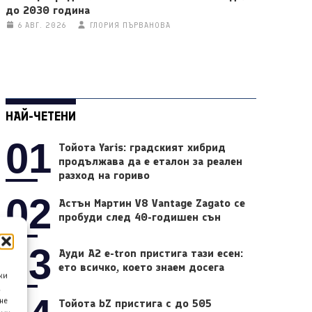
до 2030 година
6 АВГ. 2026
ГЛОРИЯ ПЪРВАНОВА
НАЙ-ЧЕТЕНИ
01
Тойота Yaris: градският хибрид
продължава да е еталон за реален
разход на гориво
02
Астън Мартин V8 Vantage Zagato се
пробуди след 40-годишен сън
03
Ауди A2 e-tron пристига тази есен:
ето всичко, което знаем досега
ки
а
не
Тойота bZ пристига с до 505