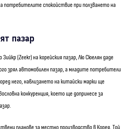
 на потребителите спокойствие при ползването на
ят пазар
Зийкр (Zeekr) на корейския пазар, Лю Сюелян даде
ного зрял автомобилен пазар, а младите потребители
оред него, навлизането на китайски марки ще
ословна конкуренция, което ще допринесе за
азар.
ствени планове за местно производство в Корея. Той