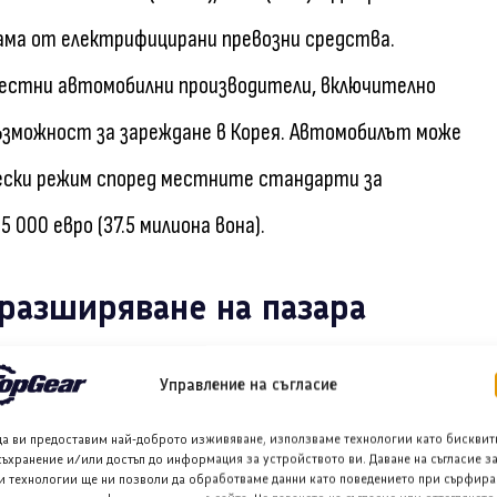
гама от електрифицирани превозни средства.
естни автомобилни производители, включително
 възможност за зареждане в Корея. Автомобилът може
чески режим според местните стандарти за
 000 евро (37.5 милиона вона).
разширяване на пазара
доказал своите характеристики и издръжливост на
Управление на съгласие
зира национални тестови шофирания и
да ви предоставим най-доброто изживяване, използваме технологии като бисквит
съхранение и/или достъп до информация за устройството ви. Даване на съгласие з
е възможност на повече потребители да изпитат
и технологии ще ни позволи да обработваме данни като поведението при сърфира