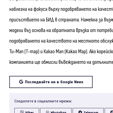
наблегна на фокуса върху подобряването на качест
присъствието на БИД в страната. Намекна за въ
модели въз основа на обратната връзка от потреби
подобряването на качеството на местното обслуж
Ти-Мап (T-map) и Какао Мап (Kakao Map). Ако коре
компанията ще обмисли въвеждането на допълнител
Последвайте ни в Google News
Споделете в социалните мрежи:
Viber
WhatsApp
Telegram