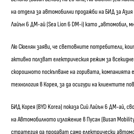
на отдела за автомобилни продажби на БИД за Азия 
Лайън 6 ДМ-ай (Sea Lion 6 DM-i) като „автомобил, м
Лю Сюелян заяви, че световните потребители, коит
активно ползват електрическия режим за всекиднев
скорошното поскъпване на горивата, компанията е
технология в Корея, за да осигури на клиентите пов
БИД Корея (BYD Korea) показа Сий Лайън 6 ДМ-ай, с
на Автомобилното изложение в Пусан (Busan Mobili
стратегия да продават само електрически автомобил