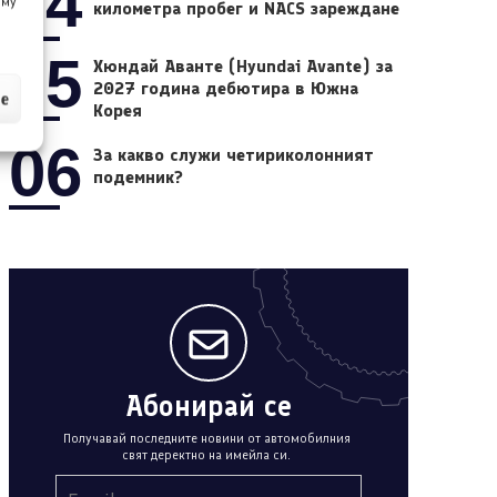
04
 му
километра пробег и NACS зареждане
05
Хюндай Аванте (Hyundai Avante) за
2027 година дебютира в Южна
ие
Корея
06
За какво служи четириколонният
подемник?
Абонирай се
Получавай последните новини от автомобилния
свят деректно на имейла си.