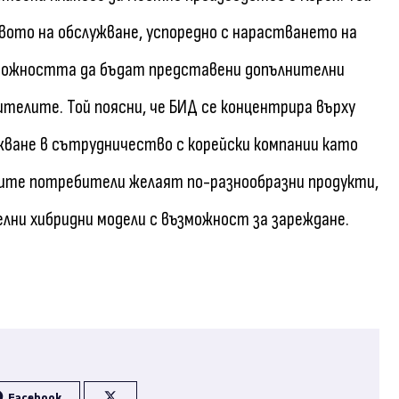
вото на обслужване, успоредно с нарастването на
зможността да бъдат представени допълнителни
телите. Той поясни, че БИД се концентрира върху
ване в сътрудничество с корейски компании като
йските потребители желаят по-разнообразни продукти,
ни хибридни модели с възможност за зареждане.
Facebook