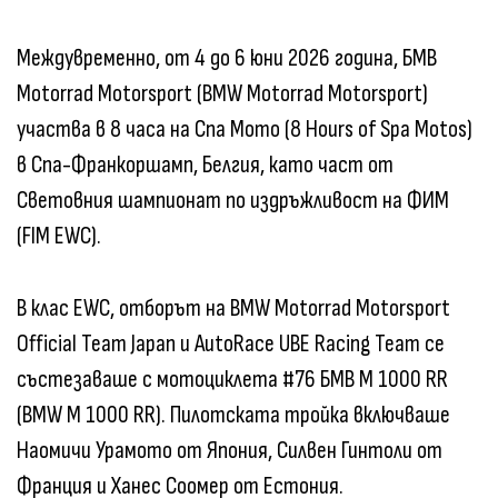
Междувременно, от 4 до 6 юни 2026 година, БМВ
Motorrad Motorsport (BMW Motorrad Motorsport)
участва в 8 часа на Спа Мото (8 Hours of Spa Motos)
в Спа-Франкоршамп, Белгия, като част от
Световния шампионат по издръжливост на ФИМ
(FIM EWC).
В клас EWC, отборът на BMW Motorrad Motorsport
Official Team Japan и AutoRace UBE Racing Team се
състезаваше с мотоциклета #76 БМВ M 1000 RR
(BMW M 1000 RR). Пилотската тройка включваше
Наомичи Урамото от Япония, Силвен Гинтоли от
Франция и Ханес Соомер от Естония.