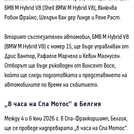
БМВ M Hybrid V8 (Shell BMW M Hybrid V8), включва
Робин Фрайнс, Шелдън ван дер Линде и Рене Раст.
Вторият състезателен автомобил, БМВ M Hybrid V8
(BMW M Hybrid V8) с номер 15, ще бъде управляван от
Дрис Вантор, Рафаеле Марчело и Кевин Магнусен.
Отборът ще бъде ръководен от Винсент Восе,
който ще следи подготовката и представянето на
автомобилите по време на събитието.
„8 часа на Спа Мотос“ в Белгия
Между 4 и 6 юни 2026 г. в Спа-Франкоршамп, Белгия,
ще се проведе надпреварата „8 часа на Спа Мотос“.