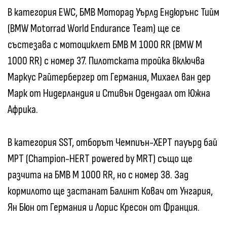
В категория EWC, БМВ Моторад Уърлд Ендюрънс Тийм
(BMW Motorrad World Endurance Team) ще се
състезава с мотоциклет БМВ M 1000 RR (BMW M
1000 RR) с номер 37. Пилотската тройка включва
Маркус Райтербергер от Германия, Михаел ван дер
Марк от Нидерландия и Стивън Одендаал от Южна
Африка.
В категория SST, отборът Чемпиън-ХЕРТ пауърд бай
МРТ (Champion-HERT powered by MRT) също ще
разчита на БМВ M 1000 RR, но с номер 38. Зад
кормилото ще застанат Балинт Ковач от Унгария,
Ян Бюн от Германия и Лорис Кресон от Франция.