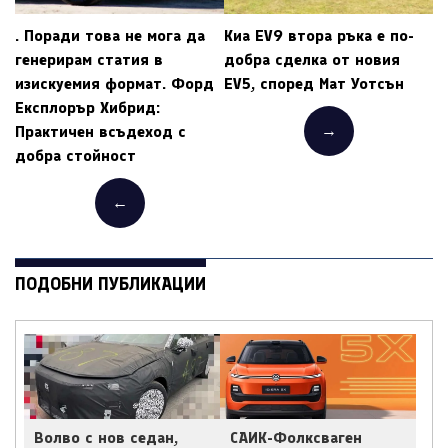
. Поради това не мога да
Киа EV9 втора ръка е по-
генерирам статия в
добра сделка от новия
изискуемия формат. Форд
EV5, според Мат Уотсън
Експлорър Хибрид:
→
Практичен всъдеход с
добра стойност
←
ПОДОБНИ ПУБЛИКАЦИИ
Волво с нов седан,
САИК-Фолксваген