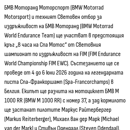
БМВ Моторанд Моторспорт (BMW Motorrad
Motorsport) и техният Световен отбор за
издръжливост на БМВ Моторанд (BMW Motorrad
World Endurance Team) ще участват в предстоящия
кръг „8 часа на Спа Мотос“ от Световния
шампионат по издръжливост на FIM (FIM Endurance
World Championship FIM EWC). Състезанието ще се
проведе от 4 до 6 юни 2026 година на легендарната
писта Спа-Франкоршамп (Spa-Francorchamps) в
Белгия. Екипът ще разчита на мотоциклет БМВ M
1000 RR (BMW M 1000 RR) с номер 37, а зад кормилото
ще застанат пилотите Маркус Райтербергер
(Markus Reiterberger), Михаел ван дер Марк (Michael
van der Mark) и Стивън Одендаал (Steven Odendaal).