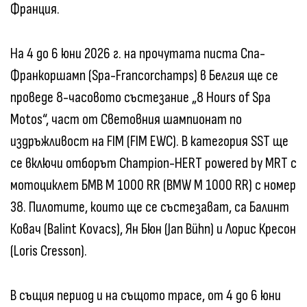
Франция.
На 4 до 6 юни 2026 г. на прочутата писта Спа-
Франкоршамп (Spa-Francorchamps) в Белгия ще се
проведе 8-часовото състезание „8 Hours of Spa
Motos“, част от Световния шампионат по
издръжливост на FIM (FIM EWC). В категория SST ще
се включи отборът Champion-HERT powered by MRT с
мотоциклет БМВ M 1000 RR (BMW M 1000 RR) с номер
38. Пилотите, които ще се състезават, са Балинт
Ковач (Balint Kovacs), Ян Бюн (Jan Bühn) и Лорис Кресон
(Loris Cresson).
В същия период и на същото трасе, от 4 до 6 юни