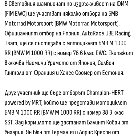
В Световния шампионат по издръжливост на ФИМ
(FIM EWC) ще участват няколко отбора на БМВ
Motorrad Motorsport (BMW Motorrad Motorsport).
Официалният отбор на Япония, AutoRace UBE Racing
Team, ще се състезава с мотоциклет БМВ M 1000
RR (BMW M 1000 RR) с номер 76 в клас EWC. Екипажът
включва Наомичи Урамото от Япония, Силвен
Гинтоли от Франция и Ханес Соомер от Естония.
Друг участник ще бъде отборът Champion-HERT
powered by MRT, който ще представи мотоциклет
БМВ M 1000 RR (BMW M 1000 RR) с номер 38 в клас
SST. Зад кормилото ще застанат Балинт Ковач от
Унгария, Ян Бюн от Германия и Лорис Кресон от