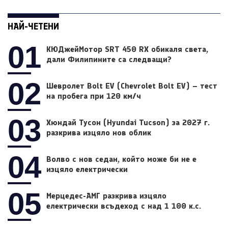
НАЙ-ЧЕТЕНИ
01
КЮДжейМотор SRT 450 RX обикаля света,
дали Филипините са следващи?
02
Шевролет Bolt EV (Chevrolet Bolt EV) – тест
на пробега при 120 км/ч
03
Хюндай Тусон (Hyundai Tucson) за 2027 г.
разкрива изцяло нов облик
04
Волво с нов седан, който може би не е
изцяло електрически
05
Мерцедес-АМГ разкрива изцяло
електрически всъдеход с над 1 100 к.с.