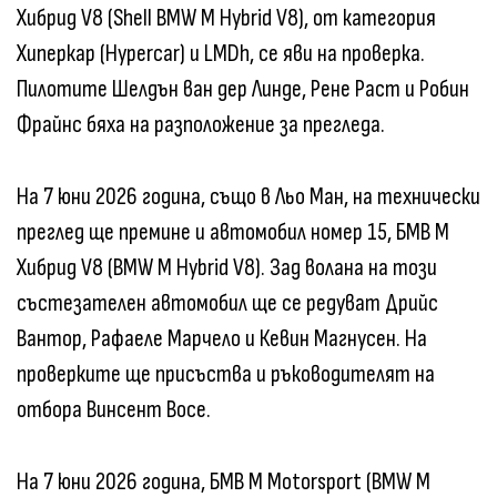
Хибрид V8 (Shell BMW M Hybrid V8), от категория
Хиперкар (Hypercar) и LMDh, се яви на проверка.
Пилотите Шелдън ван дер Линде, Рене Раст и Робин
Фрайнс бяха на разположение за прегледа.
На 7 юни 2026 година, също в Льо Ман, на технически
преглед ще премине и автомобил номер 15, БМВ M
Хибрид V8 (BMW M Hybrid V8). Зад волана на този
състезателен автомобил ще се редуват Дрийс
Вантор, Рафаеле Марчело и Кевин Магнусен. На
проверките ще присъства и ръководителят на
отбора Винсент Восе.
На 7 юни 2026 година, БМВ M Motorsport (BMW M