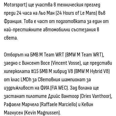
Motorsport) ще участва в техническия преглед
преди 24 часа на Льо Ман (24 Hours of Le Mans) във
Франция. Това е част от подготовката за един от
най-престижните автомобилни състезания в
света.
Отборът на БМВ M Team WRT (BMW M Team WRT),
заедно с Винсент Восе (Vincent Vosse), ще представи
хиперколата #15 БМВ M хибрид V8 (BMW M Hybrid V8)
от клас LMDh за Световния шампионат за
издръжливост на ФИА (FIA WEC). Зад волана ще
застанат пилотите Дрийс Вантоор (Dries Vanthoor),
Рафаеле Марчело (Raffaele Marciello) и Кевин
Магнусен (Kevin Magnussen).