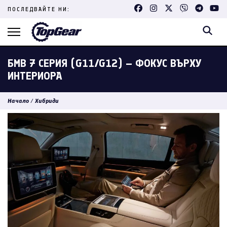
Skip
ПОСЛЕДВАЙТЕ НИ:
to
content
(Press
Enter)
БМВ 7 СЕРИЯ (G11/G12) – ФОКУС ВЪРХУ
ИНТЕРИОРА
Начало
/
Хибриди