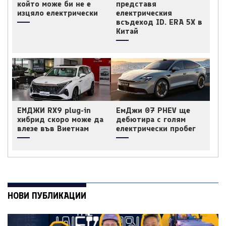
който може би не е
представя
изцяло електрически
електрическия
всъдеход ID. ERA 5X в
Китай
ЕМДЖИ RX9 plug-in
ЕмДжи 07 PHEV ще
хибрид скоро може да
дебютира с голям
влезе във Виетнам
електрически пробег
НОВИ ПУБЛИКАЦИИ