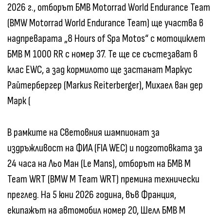
2026 г., отборът БМВ Motorrad World Endurance Team
(BMW Motorrad World Endurance Team) ще участва в
надпреварата „8 Hours of Spa Motos“ с мотоциклет
БМВ M 1000 RR с номер 37. Те ще се състезават в
клас EWC, а зад кормилото ще застанат Маркус
Райтербергер (Markus Reiterberger), Михаел ван дер
Марк (
В рамките на Световния шампионат за
издръжливост на ФИА (FIA WEC) и подготовката за
24 часа на Льо Ман (Le Mans), отборът на БМВ M
Team WRT (BMW M Team WRT) премина технически
преглед. На 5 юни 2026 година, във Франция,
екипажът на автомобил номер 20, Шелл БМВ M