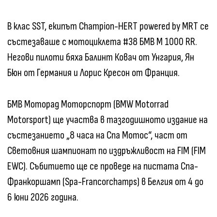
В клас SST, екипът Champion-HERT powered by MRT се
състезаваше с мотоциклета #38 БМВ M 1000 RR.
Негови пилоти бяха Балинт Ковач от Унгария, Ян
Бюн от Германия и Лорис Кресон от Франция.
БМВ Моторад Моторспорт (BMW Motorrad
Motorsport) ще участва в тазгодишното издание на
състезанието „8 часа на Спа Мотос“, част от
Световния шампионат по издръжливост на FIM (FIM
EWC). Събитието ще се проведе на пистата Спа-
Франкоршамп (Spa-Francorchamps) в Белгия от 4 до
6 юни 2026 година.