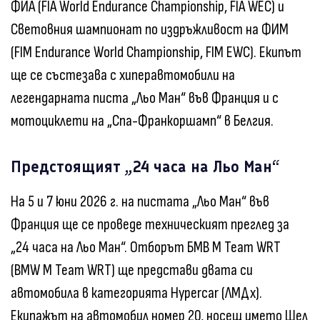
ФИА (FIA World Endurance Championship, FIA WEC) и
Световния шампионат по издръжливост на ФИМ
(FIM Endurance World Championship, FIM EWC). Екипът
ще се състезава с хиперавтомобили на
легендарната писта „Льо Ман“ във Франция и с
мотоциклети на „Спа-Франкоршамп“ в Белгия.
Предстоящият „24 часа на Льо Ман“
На 5 и 7 юни 2026 г. на пистата „Льо Ман“ във
Франция ще се проведе техническият преглед за
„24 часа на Льо Ман“. Отборът БМВ M Team WRT
(BMW M Team WRT) ще представи двата си
автомобила в категорията Hypercar (ЛМДх).
Екипажът на автомобил номер 20, носещ името Шел