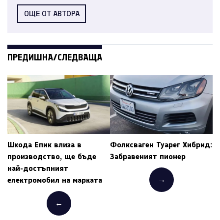
ОЩЕ ОТ АВТОРА
ПРЕДИШНА/СЛЕДВАЩА
Шкода Епик влиза в
Фолксваген Туарег Хибрид:
производство, ще бъде
Забравеният пионер
най-достъпният
→
електромобил на марката
←