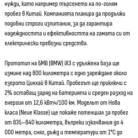
нужди, като например търсенето на по-голям
пробег в Китай. Компанията планира да продължи
подобни строги изпитания, за да гарантира
надеждността и ефективността на гамата си от
електрически превозни средства.
Прототип на БМВ (BMW) iX3 с удължена база ще
измине над 800 километра с едно зареждане около
езерото Цинхай в Китай. Пробегът ще приключи с
2% оставащ заряд на батерията и среден разход на
енергия от 12,6 кВтч/100 км. Моделът от Нова
класа (Neue Klasse) ще покаже потенциал за пробег
от 835–840 километра, въпреки изкачвания до 4
000 метра, сняг, дъжд и температури от 1°C до