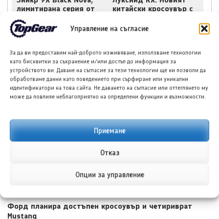
лимитирана серия от
китайски кросоувър с
200 бройки
585 к.с. и облик,
вдъхновен от Ферари
Управление на съгласие
За да ви предоставим най-доброто изживяване, използваме технологии
като бисквитки за съхранение и/или достъп до информация за
устройството ви. Даване на съгласие за тези технологии ще ни позволи да
обработваме данни като поведението при сърфиране или уникални
идентификатори на това сайта. Не даването на съгласие или оттеглянето му
НОВИ ПУБЛИКАЦИИ
може да повлияе неблагоприятно на определени функции и възможности.
Приемане
Отказ
Опции за управление
Форд планира достъпен кросоувър и четириврат
Mustang