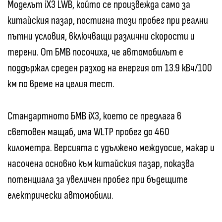
Моделът iX3 LWB, който се произвежда само за
китайския пазар, постигна този пробег при реални
пътни условия, включващи различни скорости и
терени. От БМВ посочиха, че автомобилът е
поддържал среден разход на енергия от 13.9 кВч/100
км по време на целия тест.
Стандартното БМВ iX3, което се предлага в
световен мащаб, има WLTP пробег до 460
километра. Версията с удължено междуосие, макар и
насочена основно към китайския пазар, показва
потенциала за увеличен пробег при бъдещите
електрически автомобили.