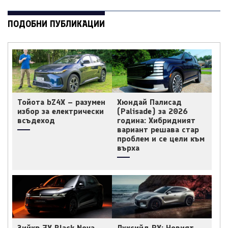
ПОДОБНИ ПУБЛИКАЦИИ
Тойота bZ4X – разумен
Хюндай Палисад
избор за електрически
(Palisade) за 2026
всъдеход
година: Хибридният
вариант решава стар
проблем и се цели към
върха
Зийкр 7X Black Nova,
Луксийд RX: Новият