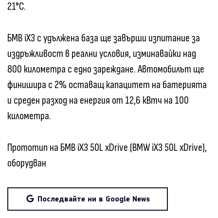
21°C.
БМВ iX3 с удължена база ще завърши изпитание за
издръжливост в реални условия, изминавайки над
800 километра с едно зареждане. Автомобилът ще
финишира с 2% оставащ капацитет на батерията
и среден разход на енергия от 12,6 кВтч на 100
километра.
Прототип на БМВ iX3 50L xDrive (BMW iX3 50L xDrive),
оборудван
Последвайте ни в Google News