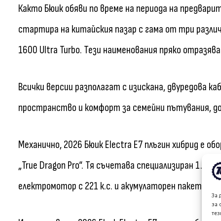
Както Бюик обяви по време на периода на предварит
стартира на китайския пазар с гама от три различни
1600 Ultra Turbo. Тези наименования пряко отразяв
Всички версии разполагат с изискана, двуредова к
пространство и комфорт за семейни пътувания, до
Механично, 2026 Бюик Electra E7 плъгин хибрид е 
„True Dragon Pro“. Тя съчетава специализиран 1.5-л
електромотор с 221 к.с. и акумулаторен пакет.
За 
за 
тез