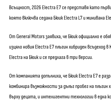
Всъщност, 2026 Electra E7 се представя като първ
която включва седана Бюик Electra L7 и минивана Ele
От General Motors заявиха, че Бюик официално е о
изцяло новия Electra E7 плъгин хибриден всъдеход 
Electra на Бюик и се предлага в три версии.
От компанията допълниха, че Бюик Electra E7 е ра
комбинира възможности за дълъг пробег на плъгин х
върху децата, и интелигентни технологии в една к