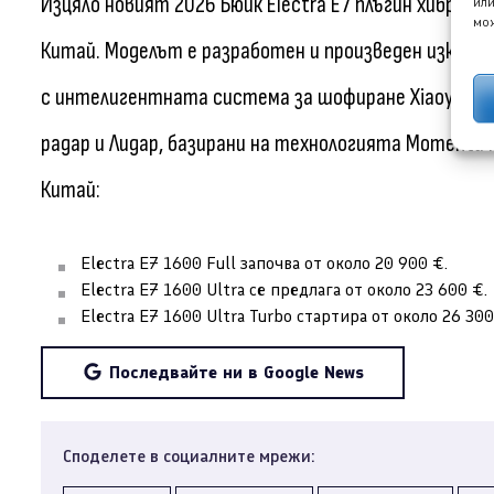
Изцяло новият 2026 Бюик Electra E7 плъгин хибрид 
или
мож
Китай. Моделът е разработен и произведен изключ
с интелигентната система за шофиране Xiaoyao Zhix
радар и Лидар, базирани на технологията Momenta R
Китай:
Electra E7 1600 Full започва от около 20 900 €.
Electra E7 1600 Ultra се предлага от около 23 600 €.
Electra E7 1600 Ultra Turbo стартира от около 26 300
Последвайте ни в Google News
Споделете в социалните мрежи: