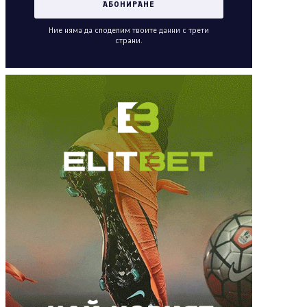
Ние няма да споделим твоите данни с трети
страни.