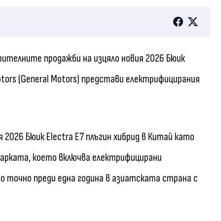
рителните продажби на изцяло новия 2026 Бюик
l Motors (General Motors) представи електрифицирания
2026 Бюик Electra E7 плъгин хибрид в Китай като
марката, което включва електрифицирани
о точно преди една година в азиатската страна с