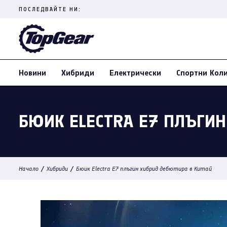
Skip
ПОСЛЕДВАЙТЕ НИ:
to
content
(Press
Enter)
Новини
Хибриди
Електрически
Спортни Кол
БЮИК ELECTRA E7 ПЛЪГИН
/
/
Начало
Хибриди
Бюик Electra E7 плъгин хибрид дебютира в Китай