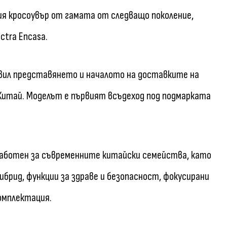
ия кросоувър от гамата от следващо поколение,
ctra Encasa.
бявил представянето и началото на доставките на
в Китай. Моделът е първият всъдеход под подмарката
зработен за съвременните китайски семейства, като
ибрид, функции за здраве и безопасност, фокусирани
омплектация.