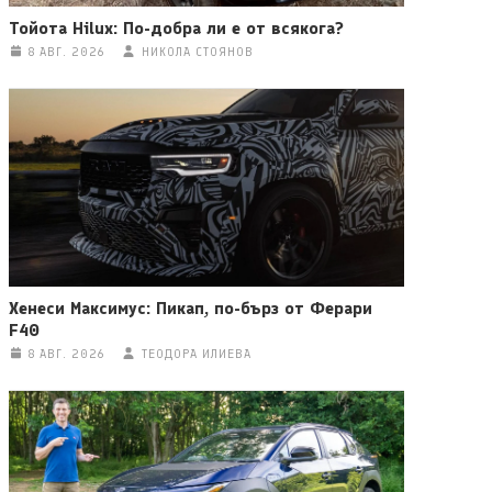
Тойота Hilux: По-добра ли е от всякога?
8 АВГ. 2026
НИКОЛА СТОЯНОВ
Хенеси Максимус: Пикап, по-бърз от Ферари
F40
8 АВГ. 2026
ТЕОДОРА ИЛИЕВА