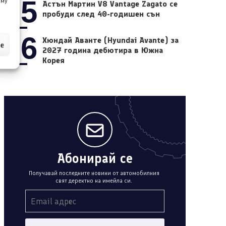
05
 му
Астън Мартин V8 Vantage Zagato се
пробуди след 40-годишен сън
06
Хюндай Аванте (Hyundai Avante) за
ие
2027 година дебютира в Южна
Корея
Абонирай се
Получавай последните новини от автомобилния
свят деректно на имейла си.