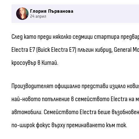
Глория Първанова
24 април
След като преди няколко седмици стартира предва
Electra E7 (Buick Electra E7) плъгин хибрид, Genera
кросоувър в Китай.
Производителят официално представи изцяло новия 
най-новото попълнение в семейството Electra на 
автомобили. Семейството Electra беше възобновен
по-широк фокус върху преминаването към ток.