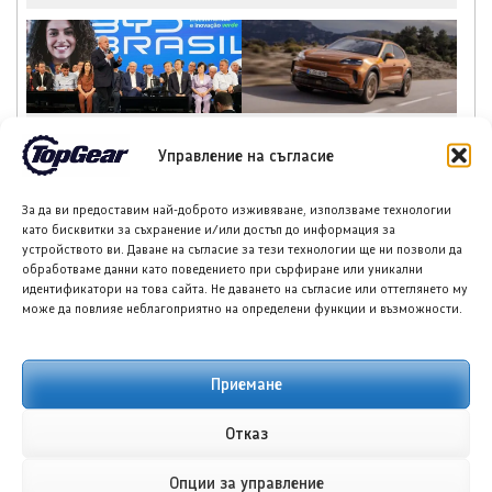
БИД Сунг Про Супер
Порше Кайен предлага
Хибрид е първият
гама от бензинови,
Управление на съгласие
plug-in хибрид на
хибридни и
марката, произведен в
електрически версии
За да ви предоставим най-доброто изживяване, използваме технологии
Бразилия
за 2027 г.
като бисквитки за съхранение и/или достъп до информация за
устройството ви. Даване на съгласие за тези технологии ще ни позволи да
обработваме данни като поведението при сърфиране или уникални
идентификатори на това сайта. Не даването на съгласие или оттеглянето му
може да повлияе неблагоприятно на определени функции и възможности.
НОВИ ПУБЛИКАЦИИ
Приемане
Отказ
Опции за управление