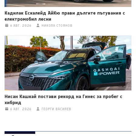
Кадилак Ескалейд АйКю прави дългите пътувания с
електромобил лесни
6 АВГ. 2026
НИКОЛА СТОЯНОВ
Нисан Кашкай постави рекорд на Гинес за пробег с
хибрид
6 АВГ. 2026
ГЕОРГИ ВАСИЛЕВ