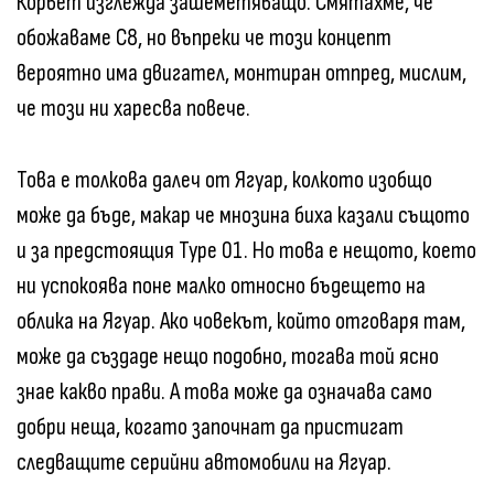
Корвет изглежда зашеметяващо. Смятахме, че
обожаваме C8, но въпреки че този концепт
вероятно има двигател, монтиран отпред, мислим,
че този ни харесва повече.
Това е толкова далеч от Ягуар, колкото изобщо
може да бъде, макар че мнозина биха казали същото
и за предстоящия Type 01. Но това е нещото, което
ни успокоява поне малко относно бъдещето на
облика на Ягуар. Ако човекът, който отговаря там,
може да създаде нещо подобно, тогава той ясно
знае какво прави. А това може да означава само
добри неща, когато започнат да пристигат
следващите серийни автомобили на Ягуар.