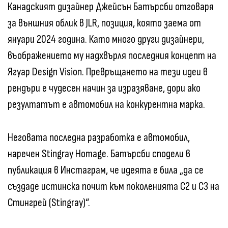
Канадският дизайнер Джейсън Батърсби отговаря
за външния облик в JLR, позиция, която заема от
януари 2024 година. Като много други дизайнери,
въображението му надхвърля последния концепт на
Ягуар Design Vision. Превръщането на тези идеи в
рендъри е чудесен начин за изразяване, дори ако
резултатът е автомобил на конкурентна марка.
Неговата последна разработка е автомобил,
наречен Stingray Homage. Батърсби сподели в
публикация в Инстаграм, че идеята е била „да се
създаде истинска почит към поколенията C2 и C3 на
Стингрей (Stingray)“.