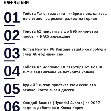
НАЙ-ЧЕТЕНИ
01
Тойота Yaris: градският хибрид продължава
да е еталон за реален разход на гориво
02
Тойота bZ пристига с до 505 километра
пробег и NACS зареждане
03
Астън Мартин V8 Vantage Zagato се пробуди
след 40-годишен сън
04
Тойота bZ Woodland EV стартира от 42 000
€ със задвижване на четирите колела
05
Ауди A2 e-tron пристига тази есен: ето
всичко, което знаем досега
06
Хюндай Аванте (Hyundai Avante) за 2027
година дебютира в Южна Корея