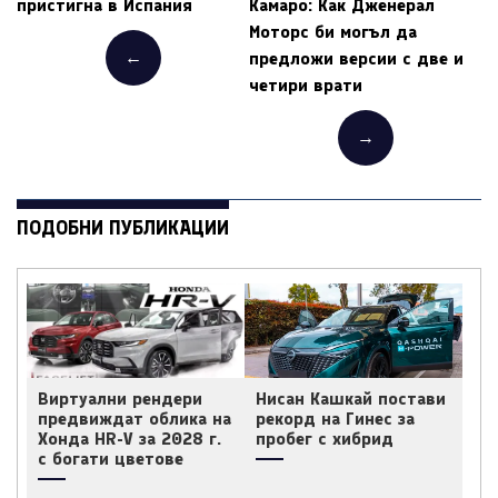
пристигна в Испания
Камаро: Как Дженерал
Моторс би могъл да
←
предложи версии с две и
четири врати
→
ПОДОБНИ ПУБЛИКАЦИИ
Виртуални рендери
Нисан Кашкай постави
предвиждат облика на
рекорд на Гинес за
Хонда HR-V за 2028 г.
пробег с хибрид
с богати цветове