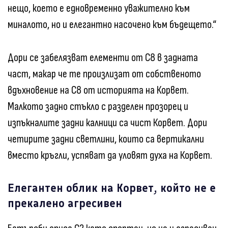
нещо, което е едновременно уважително към
миналото, но и елегантно насочено към бъдещето.“
Дори се забелязват елементи от C8 в задната
част, макар че те произлизат от собственото
вдъхновение на C8 от историята на Корвет.
Малкото задно стъкло с разделен прозорец и
изпъкналите задни калници са чист Корвет. Дори
четирите задни светлини, които са вертикални
вместо кръгли, успяват да уловят духа на Корвет.
Елегантен облик на Корвет, който не е
прекалено агресивен