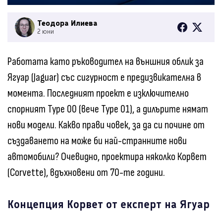
Теодора Илиева
2 юни
Работата като ръководител на външния облик за
Ягуар (Jaguar) със сигурност е предизвикателна в
момента. Последният проект е изключително
спорният Type 00 (вече Type 01), а дилърите нямат
нови модели. Какво прави човек, за да си почине от
създаването на може би най-странните нови
автомобили? Очевидно, проектира няколко Корвет
(Corvette), вдъхновени от 70-те години.
Концепция Корвет от експерт на Ягуар