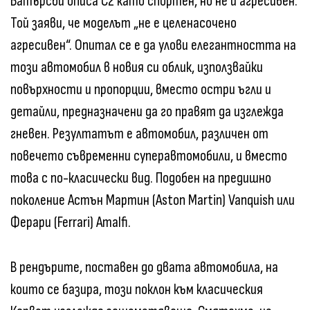
Батърсби описа C2 като спортен, но не и агресивен.
Той заяви, че моделът „не е целенасочено
агресивен“. Опитал се е да улови елегантността на
този автомобил в новия си облик, използвайки
повърхности и пропорции, вместо остри ъгли и
детайли, предназначени да го правят да изглежда
гневен. Резултатът е автомобил, различен от
повечето съвременни суперавтомобили, и вместо
това с по-класически вид. Подобен на предишно
поколение Астън Мартин (Aston Martin) Vanquish или
Ферари (Ferrari) Amalfi.
В рендърите, поставен до двата автомобила, на
които се базира, този поклон към класическия