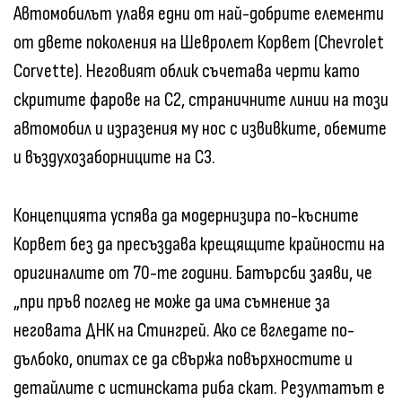
Автомобилът улавя едни от най-добрите елементи
от двете поколения на Шевролет Корвет (Chevrolet
Corvette). Неговият облик съчетава черти като
скритите фарове на C2, страничните линии на този
автомобил и изразения му нос с извивките, обемите
и въздухозаборниците на C3.
Концепцията успява да модернизира по-късните
Корвет без да пресъздава крещящите крайности на
оригиналите от 70-те години. Батърсби заяви, че
„при пръв поглед не може да има съмнение за
неговата ДНК на Стингрей. Ако се вгледате по-
дълбоко, опитах се да свържа повърхностите и
детайлите с истинската риба скат. Резултатът е