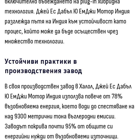
включително въвеждането на plug-in хибридна
технология. Джей Ес Дабъл Ю ЕмДжи Мотор Индия
разглежда пътя на Индия към устойчивост като
процес, който може да бъде осъществен чрез
множество технологии.
Устойчиви практики в
производствения завод
В своя производствен завод в Халол, Джей Ес Дабъл
Ю ЕмДжи Мотор Индия използва повече от 78%
възобновяема енергия, което води до спестяване на
над 9300 метрични тона въглеродни емисии.
Заводът покрива почти 95% от общите си
енергийни нужди от възобновяеми източници.