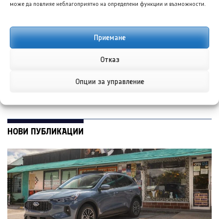
може да повлияе неблагоприятно на определени функции и възможности.
Линкълн Nautilus
БИД Янгванг U8L
Приемане
Hybrid възобнови
Premium Edition –
продажбите си в
ултралуксозен
Канада
всъдеход с четири
Отказ
места
Опции за управление
НОВИ ПУБЛИКАЦИИ