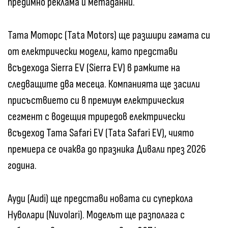
предимно реклама и метаданни.
Тата Моторс (Tata Motors) ще разшири гамата си
от електрически модели, като представи
всъдехода Sierra EV (Sierra EV) в рамките на
следващите два месеца. Компанията ще засили
присъствието си в премиум електрическия
сегмент с водещия триредов електрически
всъдеход Тата Safari EV (Tata Safari EV), чиято
премиера се очаква до празника Дивали през 2026
година.
Ауди (Audi) ще представи новата си суперкола
Нуволари (Nuvolari). Моделът ще разполага с