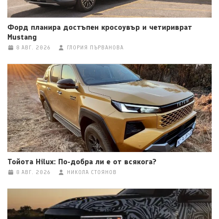
Форд планира достъпен кросоувър и четириврат
Mustang
8 АВГ. 2026
ГЛОРИЯ ПЪРВАНОВА
Тойота Hilux: По-добра ли е от всякога?
8 АВГ. 2026
НИКОЛА СТОЯНОВ