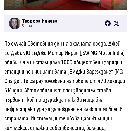
Теодора Илиева
5 юни
По случай Световния ден на околната среда, Джей
Ес Дабъл Ю ЕмДжи Мотор Индия (JSW MG Motor India)
обяви, че е инсталирала 1000 обществени зарядни
станции по инициативата „ЕмДжи Зареждане“ (MG
Charge). Те са разположени на повече от 470 локации
в Индия. Автомобилният производител става
първият, който изгражда такава мащабна
инфраструктура за зареждане на електромобили в
страната. Инсталациите обхващат жилищни
комплекси, етажни собствености, болници,