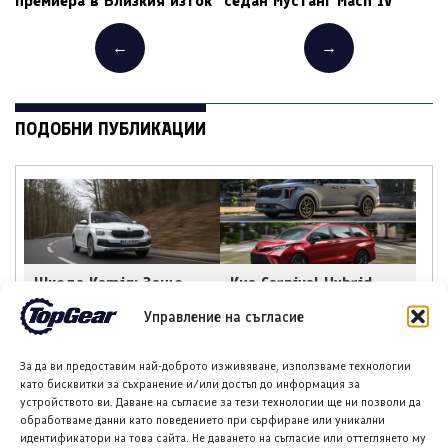
премиера в Близкия изток
седан Мустанг Mach IV
←
→
ПОДОБНИ ПУБЛИКАЦИИ
Шкода Kamiq: Защо
Киа Carnival Hybrid
този практичен SUV
срещу Тойота Sienna
Управление на съгласие
остава сред най-
Hybrid: Битката на
умните покупки в
минивановете
Ирландия
За да ви предоставим най-доброто изживяване, използваме технологии
като бисквитки за съхранение и/или достъп до информация за
устройството ви. Даване на съгласие за тези технологии ще ни позволи да
обработваме данни като поведението при сърфиране или уникални
идентификатори на това сайта. Не даването на съгласие или оттеглянето му