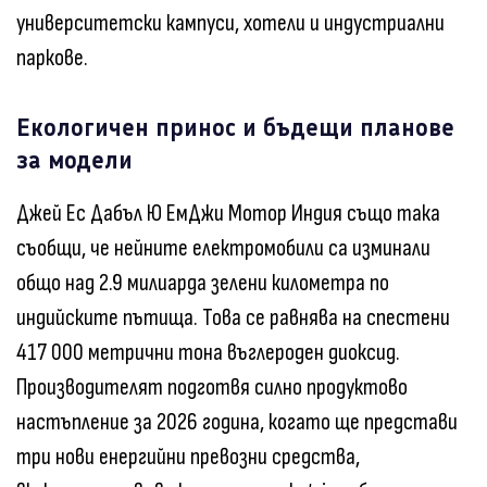
университетски кампуси, хотели и индустриални
паркове.
Екологичен принос и бъдещи планове
за модели
Джей Ес Дабъл Ю ЕмДжи Мотор Индия също така
съобщи, че нейните електромобили са изминали
общо над 2.9 милиарда зелени километра по
индийските пътища. Това се равнява на спестени
417 000 метрични тона въглероден диоксид.
Производителят подготвя силно продуктово
настъпление за 2026 година, когато ще представи
три нови енергийни превозни средства,