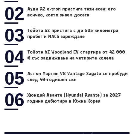
02
Ауди A2 e-tron пристига тази есен: ето
всичко, което знаем досега
03
Тойота bZ пристига с до 505 километра
пробег и NACS зареждане
04
Тойота bZ Woodland EV стартира от 42 000
€ със задвижване на четирите колела
05
Астън Мартин V8 Vantage Zagato се пробуди
след 40-годишен сън
06
Хюндай Аванте (Hyundai Avante) за 2027
година дебютира в Южна Корея