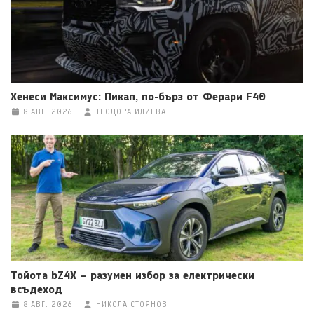
Хенеси Максимус: Пикап, по-бърз от Ферари F40
8 АВГ. 2026
ТЕОДОРА ИЛИЕВА
Тойота bZ4X – разумен избор за електрически
всъдеход
8 АВГ. 2026
НИКОЛА СТОЯНОВ