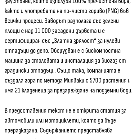
заустване, който използва 100% пречистена вода,
както и употребата на по-чисто гориво (PNG) във
всички процеси. Заводът разполага със зелени
площи с над 11 000 засадени дървета и е
сертифициран със „Златна зрялост“ за нулеви
отпадъци до депо. Оборудван е с биокомпостна
машина за столовата и инсталация за биогаз от
градински отпадъци. Също така, компанията е
създала гора по метода Мияваки с 5700 растения и
има 21 кладенеца за презареждане на подземни води.
В предоставения текст не е открита статия за
автомобили или мотоциклети, която да бъде
преразказана. Съдържанието представлява