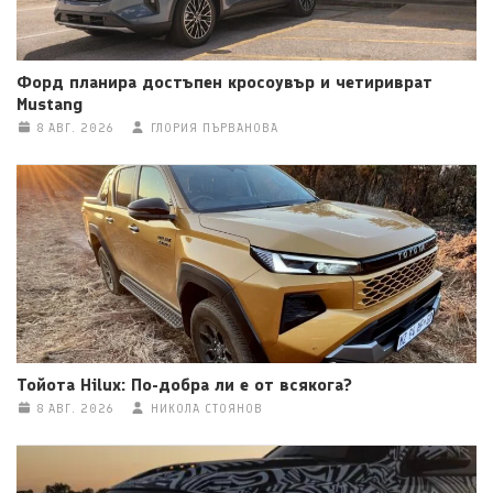
Форд планира достъпен кросоувър и четириврат
Mustang
8 АВГ. 2026
ГЛОРИЯ ПЪРВАНОВА
Тойота Hilux: По-добра ли е от всякога?
8 АВГ. 2026
НИКОЛА СТОЯНОВ