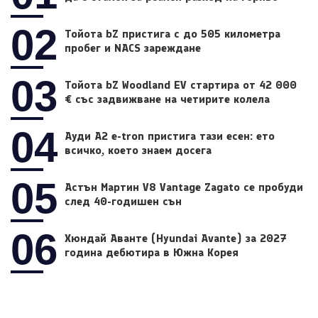
02
Тойота bZ пристига с до 505 километра
пробег и NACS зареждане
03
Тойота bZ Woodland EV стартира от 42 000
€ със задвижване на четирите колела
04
Ауди A2 e-tron пристига тази есен: ето
всичко, което знаем досега
05
Астън Мартин V8 Vantage Zagato се пробуди
след 40-годишен сън
06
Хюндай Аванте (Hyundai Avante) за 2027
година дебютира в Южна Корея