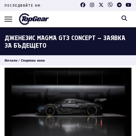
Skip
ПОСЛЕДВАЙТЕ НИ:
to
content
(Press
Enter)
ДЖЕНЕЗИС MAGMA GT3 CONCEPT – ЗАЯВКА
ЗА БЪДЕЩЕТО
Начало
/
Спортни коли