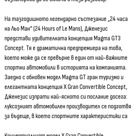
На тазгодишното легендарно състезание „24 часа
на Льо Ман“ (24 Hours of Le Mans), Дженезис
представи удивителната концепция Magma GT3
Concept. Тя е драматична предпремиера на това,
което може да се превърне в един от най-важните
спортни автомобили в историята на компанията.
Заедно с обновен модел Magma GT гран туризмо и
елегантната концепция X Gran Convertible Concept,
Дженезис изпрати най-ясното си послание досега:
луксозният автомобилен производител се подготвя
за бъдеще, в което спортните характеристики са
Концептуалният модел X Gran Convertible