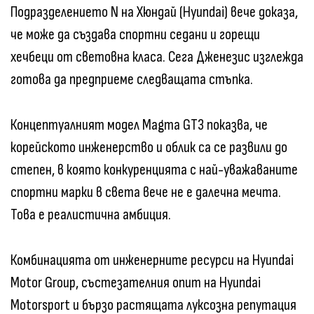
Подразделението N на Хюндай (Hyundai) вече доказа,
че може да създава спортни седани и горещи
хечбеци от световна класа. Сега Дженезис изглежда
готова да предприеме следващата стъпка.
Концептуалният модел Magma GT3 показва, че
корейското инженерство и облик са се развили до
степен, в която конкуренцията с най-уважаваните
спортни марки в света вече не е далечна мечта.
Това е реалистична амбиция.
Комбинацията от инженерните ресурси на Hyundai
Motor Group, състезателния опит на Hyundai
Motorsport и бързо растящата луксозна репутация