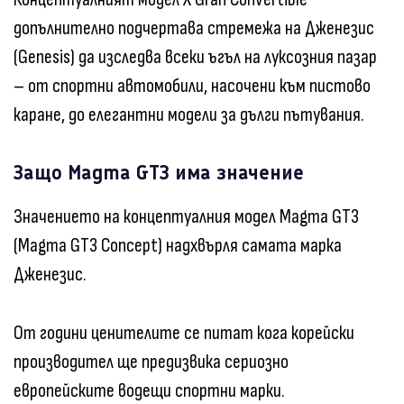
допълнително подчертава стремежа на Дженезис
(Genesis) да изследва всеки ъгъл на луксозния пазар
– от спортни автомобили, насочени към пистово
каране, до елегантни модели за дълги пътувания.
Защо Magma GT3 има значение
Значението на концептуалния модел Magma GT3
(Magma GT3 Concept) надхвърля самата марка
Дженезис.
От години ценителите се питат кога корейски
производител ще предизвика сериозно
европейските водещи спортни марки.