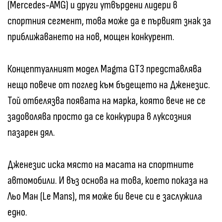
(Mercedes-AMG) и други утвърдени лидери в
спортния сегмент, това може да е първият знак за
приближаването на нов, мощен конкурент.
Концептуалният модел Magma GT3 представлява
нещо повече от поглед към бъдещето на Дженезис.
Той отбелязва появата на марка, която вече не се
задоволява просто да се конкурира в луксозния
пазарен дял.
Дженезис иска място на масата на спортните
автомобили. И въз основа на това, което показа на
Льо Ман (Le Mans), тя може би вече си е заслужила
едно.