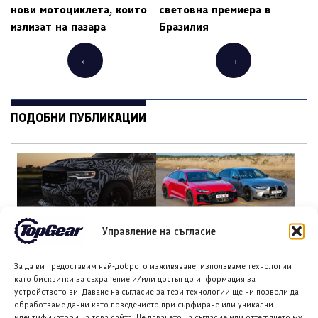
нови мотоциклета, които
световна премиера в
излизат на пазара
Бразилия
←
→
ПОДОБНИ ПУБЛИКАЦИИ
Хенеси Максимус:
Ауди RS5 срещу БМВ
Управление на съгласие
Пикап, по-бърз от
M3 Competition:
Ферари F40
мощността по-добра
ли е от лекотата?
За да ви предоставим най-доброто изживяване, използваме технологии
като бисквитки за съхранение и/или достъп до информация за
устройството ви. Даване на съгласие за тези технологии ще ни позволи да
обработваме данни като поведението при сърфиране или уникални
идентификатори на това сайта. Не даването на съгласие или оттеглянето му