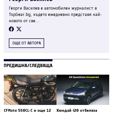
Георги Василев е автомобилен журналист в
TopGear.bg, където ежедневно представя най-
новото от све...
ОЩЕ ОТ АВТОРА
ПРЕДИШНА/СЛЕДВАЩА
CFMoto 550CL-C и още 12
Хюндай i20 отбеляза