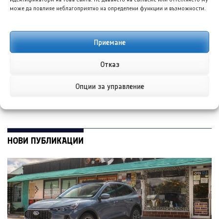
може да повлияе неблагоприятно на определени функции и възможности.
Тойота C-HR EV за
Шевролет Корвет ще
Приемане
2027 г. пристига със
предложи 31 различни
задвижване на всички
дизайна на джанти
Отказ
колела, 338 к.с. и
пробег до 462 км
Опции за управление
НОВИ ПУБЛИКАЦИИ