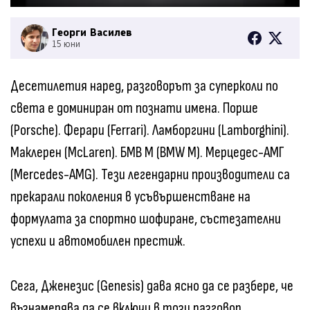
Георги Василев
15 юни
Десетилетия наред, разговорът за суперколи по
света е доминиран от познати имена. Порше
(Porsche). Ферари (Ferrari). Ламборгини (Lamborghini).
Маклерен (McLaren). БМВ M (BMW M). Мерцедес-АМГ
(Mercedes-AMG). Тези легендарни производители са
прекарали поколения в усъвършенстване на
формулата за спортно шофиране, състезателни
успехи и автомобилен престиж.
Сега, Дженезис (Genesis) дава ясно да се разбере, че
възнамерява да се включи в този разговор.