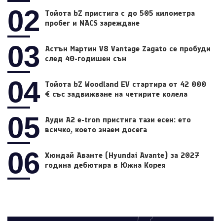
02
Тойота bZ пристига с до 505 километра
пробег и NACS зареждане
03
Астън Мартин V8 Vantage Zagato се пробуди
след 40-годишен сън
04
Тойота bZ Woodland EV стартира от 42 000
€ със задвижване на четирите колела
05
Ауди A2 e-tron пристига тази есен: ето
всичко, което знаем досега
06
Хюндай Аванте (Hyundai Avante) за 2027
година дебютира в Южна Корея