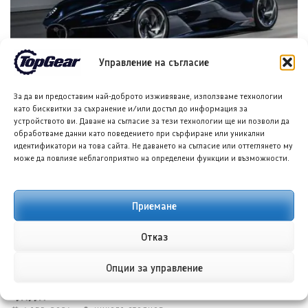
Управление на съгласие
Бугати Дестриер ще бъде представен като върховния
За да ви предоставим най-доброто изживяване, използваме технологии
еднократен W16 хиперавтомобил
като бисквитки за съхранение и/или достъп до информация за
устройството ви. Даване на съгласие за тези технологии ще ни позволи да
6 АВГ. 2026
ТЕОДОРА ИЛИЕВА
обработваме данни като поведението при сърфиране или уникални
идентификатори на това сайта. Не даването на съгласие или оттеглянето му
може да повлияе неблагоприятно на определени функции и възможности.
Приемане
Отказ
Опции за управление
Купра Gen 4 Formula E дебютира пред публика в
Гудууд