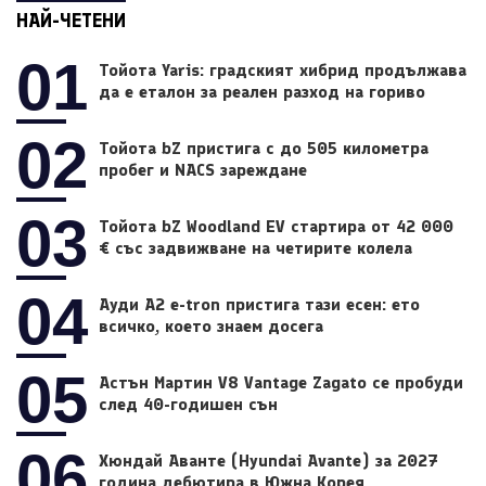
НАЙ-ЧЕТЕНИ
01
Тойота Yaris: градският хибрид продължава
да е еталон за реален разход на гориво
02
Тойота bZ пристига с до 505 километра
пробег и NACS зареждане
03
Тойота bZ Woodland EV стартира от 42 000
€ със задвижване на четирите колела
04
Ауди A2 e-tron пристига тази есен: ето
всичко, което знаем досега
05
Астън Мартин V8 Vantage Zagato се пробуди
след 40-годишен сън
06
Хюндай Аванте (Hyundai Avante) за 2027
година дебютира в Южна Корея