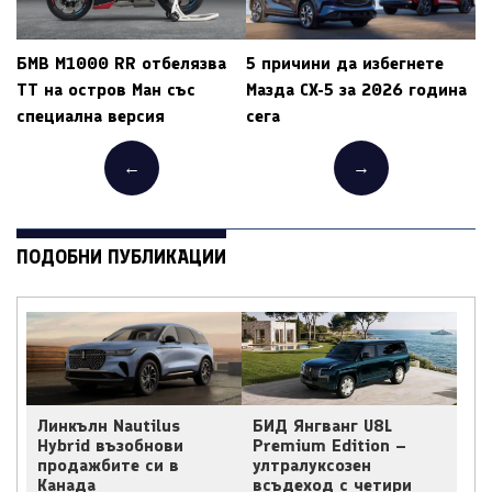
БМВ M1000 RR отбелязва
5 причини да избегнете
ТТ на остров Ман със
Мазда CX-5 за 2026 година
специална версия
сега
←
→
ПОДОБНИ ПУБЛИКАЦИИ
Линкълн Nautilus
БИД Янгванг U8L
Hybrid възобнови
Premium Edition –
продажбите си в
ултралуксозен
Канада
всъдеход с четири