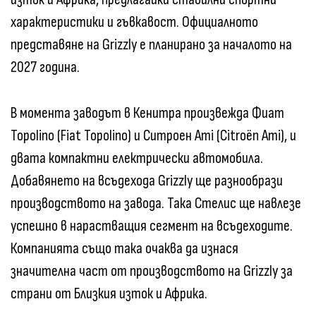
характеристики и гъвкавост. Официалното
представяне на Grizzly е планирано за началото на
2027 година.
В момента заводът в Кенитра произвежда Фиат
Topolino (Fiat Topolino) и Ситроен Ami (Citroën Ami), и
двата компактни електрически автомобила.
Добавянето на всъдехода Grizzly ще разнообрази
производството на завода. Така Стелис ще навлезе
успешно в нарастващия сегмент на всъдеходите.
Компанията също така очаква да изнася
значителна част от производството на Grizzly за
страни от Близкия изток и Африка.