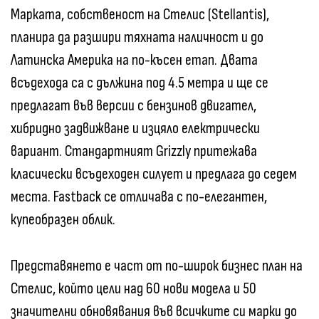
Марката, собственост на Стелис (Stellantis),
планира да разшири тяхната наличност и до
Латинска Америка на по-късен етап. Двата
всъдехода са с дължина под 4.5 метра и ще се
предлагат във версии с бензинов двигател,
хибридно задвижване и изцяло електрически
вариант. Стандартният Grizzly притежава
класически всъдеходен силует и предлага до седем
места. Fastback се отличава с по-елегантен,
купеобразен облик.
Представянето е част от по-широк бизнес план на
Стелис, който цели над 60 нови модела и 50
значителни обновявания във всичките си марки до