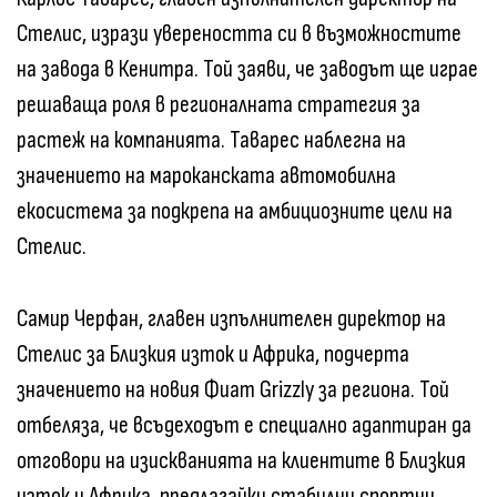
Стелис, изрази увереността си в възможностите
на завода в Кенитра. Той заяви, че заводът ще играе
решаваща роля в регионалната стратегия за
растеж на компанията. Таварес наблегна на
значението на мароканската автомобилна
екосистема за подкрепа на амбициозните цели на
Стелис.
Самир Черфан, главен изпълнителен директор на
Стелис за Близкия изток и Африка, подчерта
значението на новия Фиат Grizzly за региона. Той
отбеляза, че всъдеходът е специално адаптиран да
отговори на изискванията на клиентите в Близкия
изток и Африка, предлагайки стабилни спортни