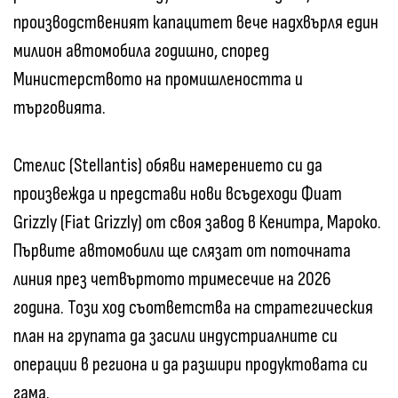
производственият капацитет вече надхвърля един
милион автомобила годишно, според
Министерството на промишлеността и
търговията.
Стелис (Stellantis) обяви намерението си да
произвежда и представи нови всъдеходи Фиат
Grizzly (Fiat Grizzly) от своя завод в Кенитра, Мароко.
Първите автомобили ще слязат от поточната
линия през четвъртото тримесечие на 2026
година. Този ход съответства на стратегическия
план на групата да засили индустриалните си
операции в региона и да разшири продуктовата си
гама.