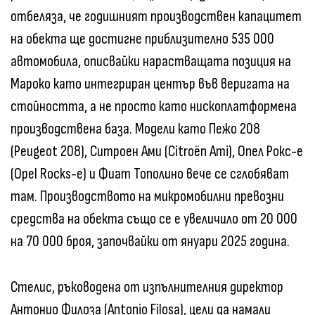
отбеляза, че годишният производствен капацитет
на обекта ще достигне приблизително 535 000
автомобила, описвайки нарастващата позиция на
Мароко като интегриран център във веригата на
стойността, а не просто като нископлатформена
производствена база. Модели като Пежо 208
(Peugeot 208), Ситроен Ами (Citroën Ami), Опел Рокс-е
(Opel Rocks-e) и Фиат Тополино вече се сглобяват
там. Производството на микромобилни превозни
средства на обекта също се е увеличило от 20 000
на 70 000 броя, започвайки от януари 2025 година.
Стелис, ръководена от изпълнителния директор
Антонио Филоза (Antonio Filosa), цели да намали