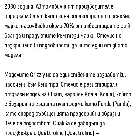
2030 година. Автомобилният производител е
определил Фиат като една от четирите си основни
марки, насочвайки около 70% от инвестициите си в
бранда и продуктите към тези марки. Стелис не
разкри ценови подробности за нито един от двата
модела.
Моделите Grizzly не са единствените разработки,
насочени към Кенитра. Стелис е регистрирал и
отделен модел на Фиат, наречен Koala (Koala), който
е базиран на същата платформа като Panda (Panda),
като според съобщенията предсерийни образци
вече се подготвят. Очаква се заводът да
произвежда и Quattrolino (Quattrolino) –