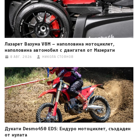
Лазарет Вазума V8M – наполовина мотоциклет,
наполовина автомобил с двигател от Мазерати
8 АВГ. 2026
НИКОЛА СТОЯНОВ
Дукати Desmo450 EDS: Ендуро мотоциклет, създаден
от нулата