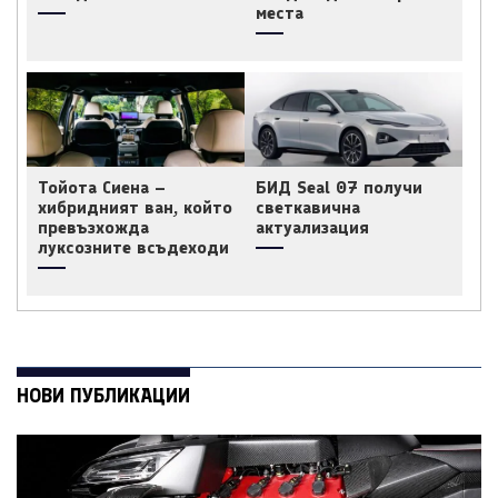
места
Тойота Сиена –
БИД Seal 07 получи
хибридният ван, който
светкавична
превъзхожда
актуализация
луксозните всъдеходи
НОВИ ПУБЛИКАЦИИ