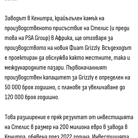
Заводът в Кенитра, крайъгълен камък на
производственото присъствие на Стелис (и преди
това на PSA Group) в Африка, ще отговаря за
производството на новия Фиат Grizzly. Всъдеходът
е проектиран да обслужва както местните, така и
международните пазари. Първоначалният
производствен капацитет за Grizzly е определен на
50 000 броя годишно, с планове за увеличаване до
120 000 броя годишно.
Това разширение е пряк резултат от инвестицията
на Стелис в размер на 200 милиона евро в завода в
Кенитра, обявена през 2022 година. Инвестицията