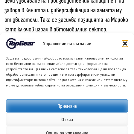
цели удвояване на производствения капацитет на
завода в Кенитра и диверсификация на гамата му
от двигатели. Така се засилва позицията на Мароко
като ключов играч в автомобилния сектор.
Управление на съгласие
Последвайте ни в Google News
За да ви предоставим най-доброто изживяване, използваме технологии
като бисквитки за съхранение и/или достъп до информация за
устройството ви. Даване на съгласие за тези технологии ще ни позволи да
Споделете в социалните мрежи:
обработваме данни като поведението при сърфиране или уникални
идентификатори на това сайта. Не даването на съгласие или оттеглянето му
може да повлияе неблагоприятно на определени функции и възможности.
Приемане
Отказ
Опции за управление