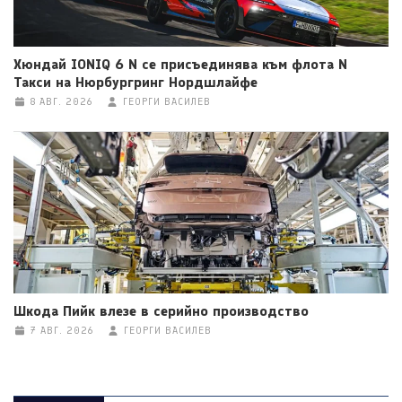
Хюндай IONIQ 6 N се присъединява към флота N
Такси на Нюрбургринг Нордшлайфе
8 АВГ. 2026
ГЕОРГИ ВАСИЛЕВ
Шкода Пийк влезе в серийно производство
7 АВГ. 2026
ГЕОРГИ ВАСИЛЕВ