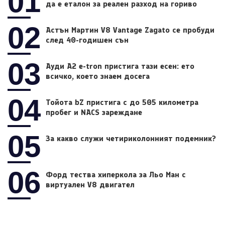
01
да е еталон за реален разход на гориво
02
Астън Мартин V8 Vantage Zagato се пробуди
след 40-годишен сън
03
Ауди A2 e-tron пристига тази есен: ето
всичко, което знаем досега
04
Тойота bZ пристига с до 505 километра
пробег и NACS зареждане
05
За какво служи четириколонният подемник?
06
Форд тества хиперкола за Льо Ман с
виртуален V8 двигател