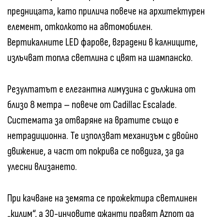
предницата, като прилича повече на архитектурен
елемент, отколкото на автомобилен.
Вертикалните LED фарове, вградени в калниците,
излъчват топла светлина с цвят на шампанско.
Резултатът е елегантна лимузина с дължина от
близо 8 метра – повече от Cadillac Escalade.
Системата за отваряне на вратите също е
нетрадиционна. Те използват механизъм с двойно
движение, а част от покрива се повдига, за да
улесни влизането.
При качване на земята се прожектира светлинен
„килим“, а 30-инчовите джанти правят Aznom да