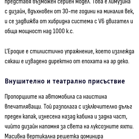
представя възможен сериен модел. Това е лимузина
с дизайн, вдъхновен от 30-те години на миналия век,
и се задвижва от хибридна система с V6 двигател и
обща мощност над 1000 к.с.
L’Epoque е стилистично упражнение, което изглежда
сякаш е извадено директно от епохата на ар деко.
Внушително и театрално присъствие
Пропорциите на автомобила са наистина
впечатляващи. Той разполага с изключително дълъг
преден капак, изнесена назад кабина и задна част,
чийто дизайн напомня за света на луксозните яхти.
Масивна вертикална решетка доминира