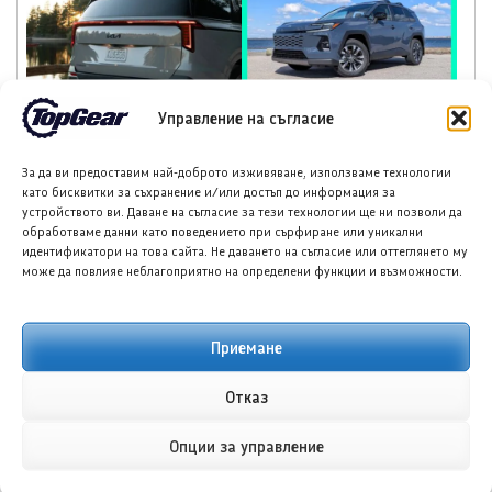
Киа Карнивал Hybrid:
Тойота RAV4 за 2026
Управление на съгласие
Отличен избор за
г.: Хибриден
семейства през 2026
шедьовър, който
година
надминава себе си
За да ви предоставим най-доброто изживяване, използваме технологии
като бисквитки за съхранение и/или достъп до информация за
устройството ви. Даване на съгласие за тези технологии ще ни позволи да
обработваме данни като поведението при сърфиране или уникални
идентификатори на това сайта. Не даването на съгласие или оттеглянето му
може да повлияе неблагоприятно на определени функции и възможности.
НОВИ ПУБЛИКАЦИИ
Приемане
Отказ
Опции за управление