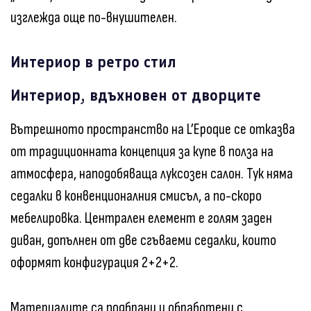
изглежда още по-внушителен.
Интериор в ретро стил
Интериор, вдъхновен от дворците
Вътрешното пространство на L’Epoque се отказва
от традиционната концепция за купе в полза на
атмосфера, наподобяваща луксозен салон. Тук няма
седалки в конвенционалния смисъл, а по-скоро
мебелировка. Централен елемент е голям заден
диван, допълнен от две сгъваеми седалки, които
оформят конфигурация 2+2+2.
Материалите са подбрани и обработени с