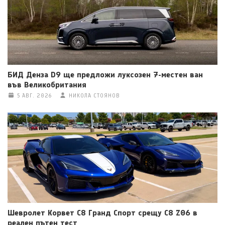
БИД Денза D9 ще предложи луксозен 7-местен ван
във Великобритания
5 АВГ. 2026
НИКОЛА СТОЯНОВ
Шевролет Корвет C8 Гранд Спорт срещу C8 Z06 в
реален пътен тест