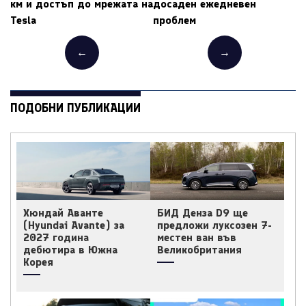
км и достъп до мрежата на
досаден ежедневен
Tesla
проблем
←
→
ПОДОБНИ ПУБЛИКАЦИИ
Хюндай Аванте
БИД Денза D9 ще
(Hyundai Avante) за
предложи луксозен 7-
2027 година
местен ван във
дебютира в Южна
Великобритания
Корея