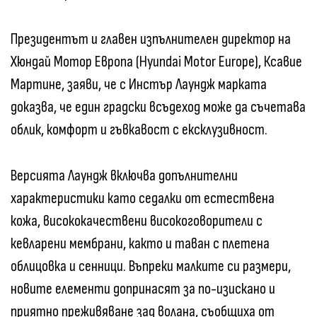
Президентът и главен изпълнителен директор на
Хюндай Мотор Европа (Hyundai Motor Europe), Ксавие
Мартине, заяви, че с Инстър Лаундж марката
доказва, че един градски всъдеход може да съчетава
облик, комфорт и гъвкавост с ексклузивност.
Версията Лаундж включва допълнителни
характеристики като седалки от естествена
кожа, висококачествени високоговорители с
кевларени мембрани, както и таван с плетена
облицовка и сенници. Въпреки малките си размери,
новите елементи допринасят за по-изискано и
приятно преживяване зад волана, съобщиха от