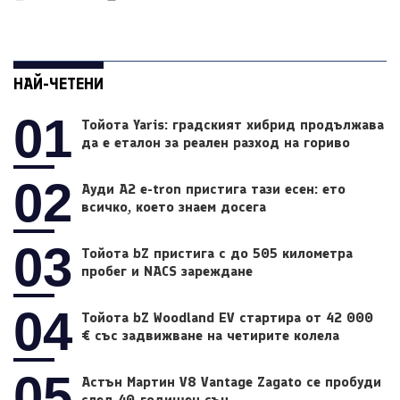
НАЙ-ЧЕТЕНИ
01
Тойота Yaris: градският хибрид продължава
да е еталон за реален разход на гориво
02
Ауди A2 e-tron пристига тази есен: ето
всичко, което знаем досега
03
Тойота bZ пристига с до 505 километра
пробег и NACS зареждане
04
Тойота bZ Woodland EV стартира от 42 000
€ със задвижване на четирите колела
05
Астън Мартин V8 Vantage Zagato се пробуди
след 40-годишен сън