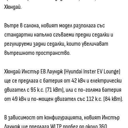
Хюндай.
Вътре в салона, новият модел разполага със
стандартни напълно сгъваеми предни седалки и
регулируеми задни седалки, които увеличават
вътрешното пространство.
Хюндай Инстър ЕВ Лаундж (Hyundai Inster EV Lounge)
ще се предлага с батерия от 42 кВч и електрически
двигател с 95 к.с. (71 кВт), или с по-голяма батерия
от 49 кВч и по-мощен двигател със 112 к.с. (84 кВт).
В зависимост от конфигурацията, новият Инстър
Лаундж ще предлага WLTP пробег до около 360