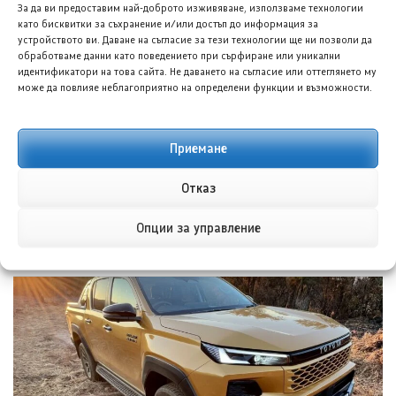
НОВИ ПУБЛИКАЦИИ
За да ви предоставим най-доброто изживяване, използваме технологии
като бисквитки за съхранение и/или достъп до информация за
устройството ви. Даване на съгласие за тези технологии ще ни позволи да
обработваме данни като поведението при сърфиране или уникални
идентификатори на това сайта. Не даването на съгласие или оттеглянето му
може да повлияе неблагоприятно на определени функции и възможности.
Приемане
Отказ
Форд планира достъпен кросоувър и четириврат
Mustang
Опции за управление
8 АВГ. 2026
ГЛОРИЯ ПЪРВАНОВА