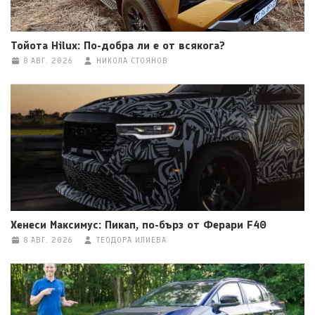
Тойота Hilux: По-добра ли е от всякога?
8 АВГ. 2026
НИКОЛА СТОЯНОВ
Хенеси Максимус: Пикап, по-бърз от Ферари F40
8 АВГ. 2026
ТЕОДОРА ИЛИЕВА