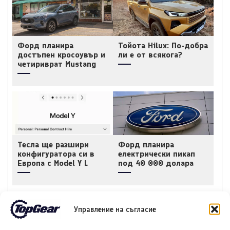
Форд планира
Тойота Hilux: По-добра
достъпен кросоувър и
ли е от всякога?
четириврат Mustang
Тесла ще разшири
Форд планира
конфигуратора си в
електрически пикап
Европа с Model Y L
под 40 000 долара
Управление на съгласие