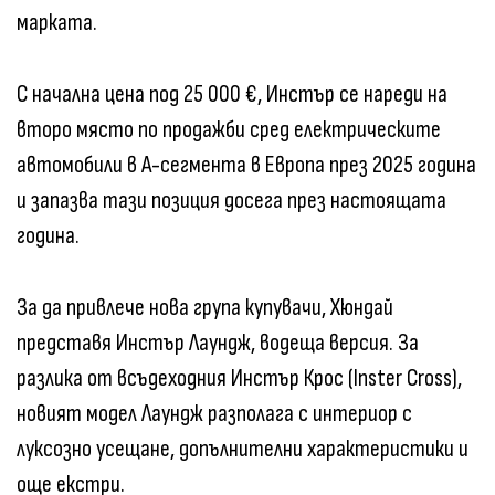
марката.
С начална цена под 25 000 €, Инстър се нареди на
второ място по продажби сред електрическите
автомобили в А-сегмента в Европа през 2025 година
и запазва тази позиция досега през настоящата
година.
За да привлече нова група купувачи, Хюндай
представя Инстър Лаундж, водеща версия. За
разлика от всъдеходния Инстър Крос (Inster Cross),
новият модел Лаундж разполага с интериор с
луксозно усещане, допълнителни характеристики и
още екстри.