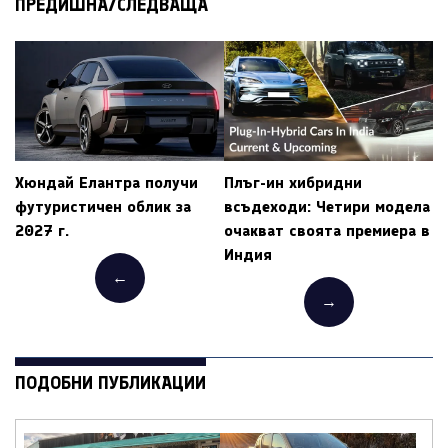
ПРЕДИШНА/СЛЕДВАЩА
Хюндай Елантра получи
Плъг-ин хибридни
футуристичен облик за
всъдеходи: Четири модела
2027 г.
очакват своята премиера в
Индия
←
→
ПОДОБНИ ПУБЛИКАЦИИ