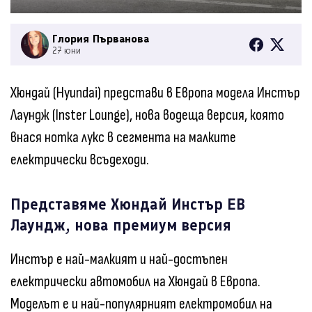
Глория Първанова
27 юни
Хюндай (Hyundai) представи в Европа модела Инстър
Лаундж (Inster Lounge), нова водеща версия, която
внася нотка лукс в сегмента на малките
електрически всъдеходи.
Представяме Хюндай Инстър ЕВ
Лаундж, нова премиум версия
Инстър е най-малкият и най-достъпен
електрически автомобил на Хюндай в Европа.
Моделът е и най-популярният електромобил на