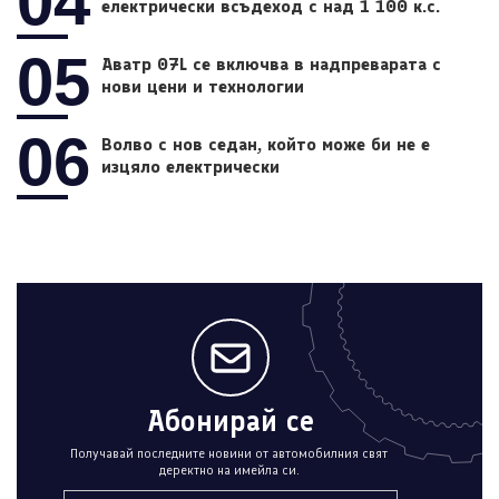
04
електрически всъдеход с над 1 100 к.с.
05
Аватр 07L се включва в надпреварата с
нови цени и технологии
06
Волво с нов седан, който може би не е
изцяло електрически
Абонирай се
Получавай последните новини от автомобилния свят
деректно на имейла си.