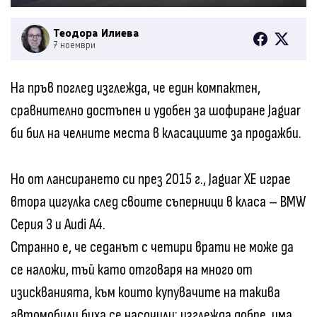
Теодора Илиева
7 ноември
На пръв поглед изглежда, че един компактен,
сравнително достъпен и удобен за шофиране Jaguar
би бил на челните места в класациите за продажби.
Но от лансирането си през 2015 г., Jaguar XE играе
втора цигулка след своите съперници в класа – BMW
Серия 3 и Audi A4.
Странно е, че седанът с четири врати не може да
се наложи, тъй като отговаря на много от
изискванията, към които купувачите на такива
автомобили биха се насочили: изглежда добре, има