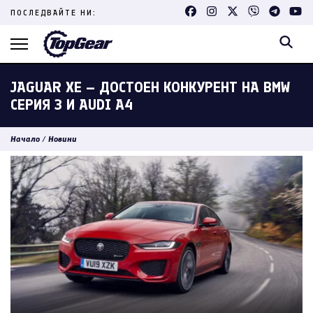
Skip
ПОСЛЕДВАЙТЕ НИ:
to
content
(Press
Enter)
JAGUAR XE – ДОСТОЕН КОНКУРЕНТ НА BMW
СЕРИЯ 3 И AUDI A4
Начало
/
Новини