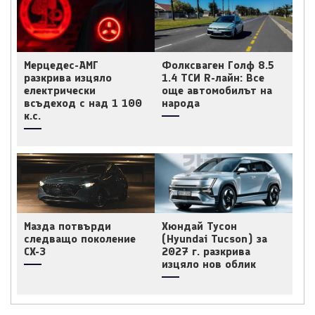
Мерцедес-АМГ
Фолксваген Голф 8.5
разкрива изцяло
1.4 ТСИ R-лайн: Все
електрически
още автомобилът на
всъдеход с над 1 100
народа
к.с.
Мазда потвърди
Хюндай Тусон
следващо поколение
(Hyundai Tucson) за
CX-3
2027 г. разкрива
изцяло нов облик