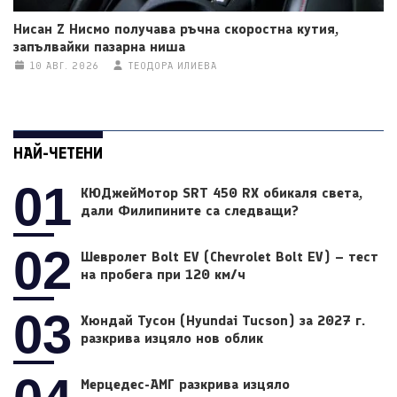
Нисан Z Нисмо получава ръчна скоростна кутия,
запълвайки пазарна ниша
10 АВГ. 2026
ТЕОДОРА ИЛИЕВА
НАЙ-ЧЕТЕНИ
01
КЮДжейМотор SRT 450 RX обикаля света,
дали Филипините са следващи?
02
Шевролет Bolt EV (Chevrolet Bolt EV) – тест
на пробега при 120 км/ч
03
Хюндай Тусон (Hyundai Tucson) за 2027 г.
разкрива изцяло нов облик
Мерцедес-АМГ разкрива изцяло