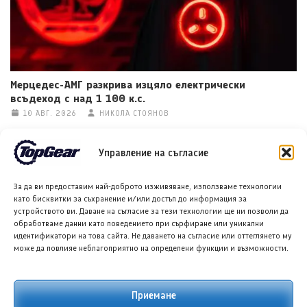
Мерцедес-АМГ разкрива изцяло електрически
всъдеход с над 1 100 к.с.
10 АВГ. 2026
НИКОЛА СТОЯНОВ
Управление на съгласие
За да ви предоставим най-доброто изживяване, използваме технологии
като бисквитки за съхранение и/или достъп до информация за
устройството ви. Даване на съгласие за тези технологии ще ни позволи да
обработваме данни като поведението при сърфиране или уникални
идентификатори на това сайта. Не даването на съгласие или оттеглянето му
може да повлияе неблагоприятно на определени функции и възможности.
Волво с нов седан, който може би не е изцяло
електрически
Приемане
10 АВГ. 2026
ТЕОДОРА ИЛИЕВА