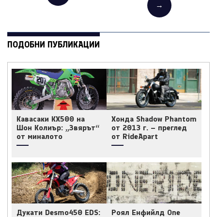
→
ПОДОБНИ ПУБЛИКАЦИИ
Кавасаки KX500 на
Хонда Shadow Phantom
Шон Колиър: „Звярът“
от 2013 г. – преглед
от миналото
от RideApart
Дукати Desmo450 EDS:
Роял Енфийлд One