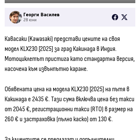
Георги Василев
28 юни
Кавасаки (Kawasaki) представи цените на своя
модел KLX230 [2025] за град Какинада в Индия.
Мотоциклетът пристига като стандартна версия,
насочена към извънпътно каране.
Обявената цена на модела KLX230 [2025] на пътя в
Какинада е 2435 €. Тази сума включва цена без такси
от 2045 €, регистрационни такси (RTO) в размер на
260 € и застраховка (пълно каско) от 130 €.
За клиентите се предлагат и допълнителни