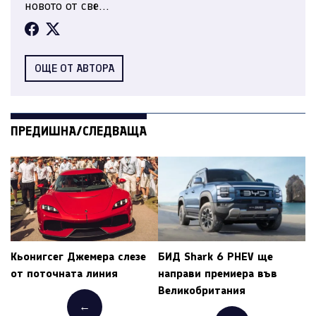
новото от све...
ОЩЕ ОТ АВТОРА
ПРЕДИШНА/СЛЕДВАЩА
Кьонигсег Джемера слезе
БИД Shark 6 PHEV ще
от поточната линия
направи премиера във
Великобритания
←