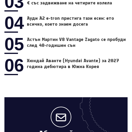
03
€ със задвижване на четирите колела
04
Ауди A2 e-tron пристига тази есен: ето
всичко, което знаем досега
05
Астън Мартин V8 Vantage Zagato се пробуди
след 40-годишен сън
06
Хюндай Аванте (Hyundai Avante) за 2027
година дебютира в Южна Корея