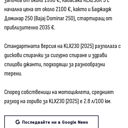
започва от около 1990 €, Кавасаки KLX230R S с
начална цена от около 2100 €, както и Баджадж
Доминар 250 (Bajaj Dominar 250), стартиращ от
приблизително 2035 €.
Стандартната версия на KLX230 [2025] разполага с
дискови спирачки за сигурно спиране и здрави
спицови джанти, подходящи за разнообразни
терени.
Според собственици на мотоциклета, средният
разход на гориво за KLX230 [2025] е 2.8 л/100 км.
Последвайте ни в Google News