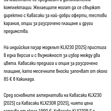
комплектации. Желаещите могат да се свържат
директно с Кавасаки за най-добри оферти, тестови
карания, опции за разсрочено плащане и други
предимства.
На индийския пазар моделът KLX230 [2025] пристига
в една версия и с възможност за избор между два
цвята. Кавасаки предлага и опция за разсрочено
плащане, като месечните вноски започват от около
85 € в Какинада.
Сред основните алтернативи на Кавасаки KLX230
[2025] са Кавасаки KLX230R [2025], чиято цена