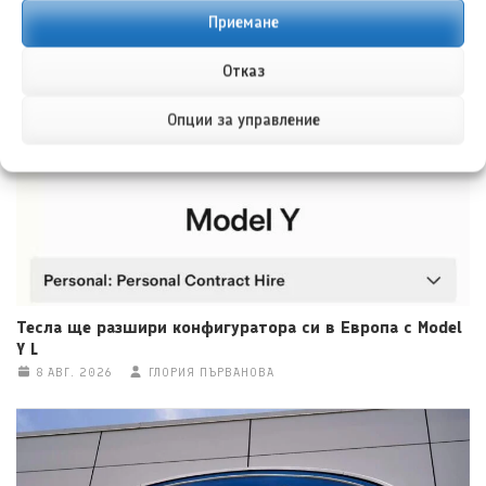
Приемане
Тойота bZ4X – разумен избор за електрически
всъдеход
Отказ
8 АВГ. 2026
НИКОЛА СТОЯНОВ
Опции за управление
Тесла ще разшири конфигуратора си в Европа с Model
Y L
8 АВГ. 2026
ГЛОРИЯ ПЪРВАНОВА