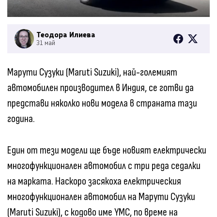
Теодора Илиева
31 май
Марути Сузуки (Maruti Suzuki), най-големият
автомобилен производител в Индия, се готви да
представи няколко нови модела в страната тази
година.
Един от тези модели ще бъде новият електрически
многофункционален автомобил с три реда седалки
на марката. Наскоро засякоха електрическия
многофункционален автомобил на Марути Сузуки
(Maruti Suzuki), с кодово име YMC, по време на