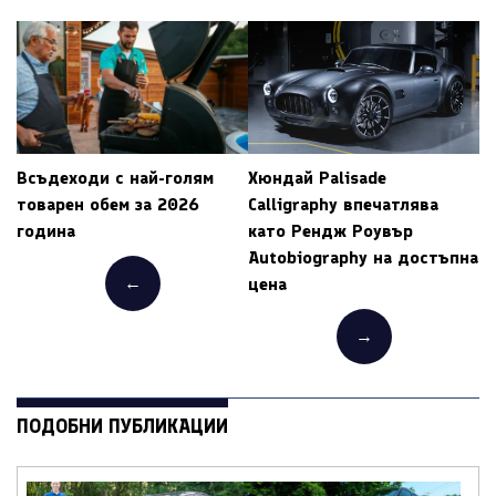
Всъдеходи с най-голям
Хюндай Palisade
товарен обем за 2026
Calligraphy впечатлява
година
като Рендж Роувър
Autobiography на достъпна
←
цена
→
ПОДОБНИ ПУБЛИКАЦИИ