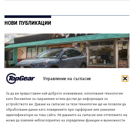
НОВИ ПУБЛИКАЦИИ
Управление на съгласие
Форд планира достъпен кросоувър и четириврат
За да ви предоставим най-доброто изживяване, използваме технологии
като бисквитки за съхранение и/или достъп до информация за
Mustang
устройството ви. Даване на съгласие за тези технологии ще ни позволи да
8 АВГ. 2026
ГЛОРИЯ ПЪРВАНОВА
обработваме данни като поведението при сърфиране или уникални
идентификатори на това сайта. Не даването на съгласие или оттеглянето му
може да повлияе неблагоприятно на определени функции и възможности.