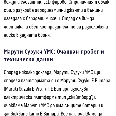
вежда и елегантни LED фарове. Страничният облик
също разкрива аеродинамични джанти и външни
огледала с вградени мигачи. Отзад се вижда
чистачка, а светлоотразителите са разположени
ниско в задната броня.
Марути Сузуки YMC: Очакван пробег и
технически данни
Според няколко доклада, Марути Сузуки YMC ще
споделя платформата си с Марути Сузуки Е Витара
(Maruti Suzuki E Vitara). Е Витара използва
електрическа платформа тип „скейтборд“, и
очакваме Марути YMC да има същите батерии и
задвижване като Е Витара. Все пак, очакваме да