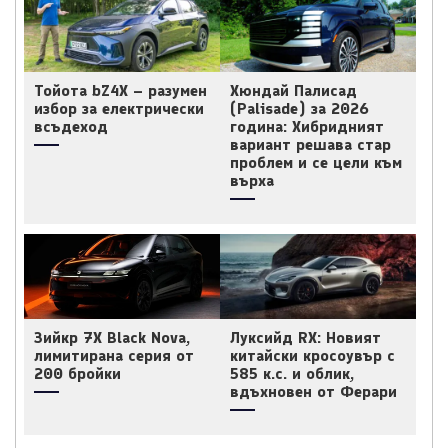
Тойота bZ4X – разумен
Хюндай Палисад
избор за електрически
(Palisade) за 2026
всъдеход
година: Хибридният
вариант решава стар
проблем и се цели към
върха
Зийкр 7X Black Nova,
Луксийд RX: Новият
лимитирана серия от
китайски кросоувър с
200 бройки
585 к.с. и облик,
вдъхновен от Ферари