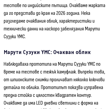
тестове по индийските пътища. Очакваме марката
да го представи до края на 2026 година. Нека
разгледаме очаквания облик, характеристики и
технически данни на наскоро забелязания Марути
Сузуки YMC.
Марути Сузуки YMC: Очакван облик
Наблюдаваха прототипа на Марути Сузуки YMC по
време на тестове с тежък камуфлаж. Въпреки това,
от шпионските снимки проличават няколко ключови
детайла по облика. Прототипът показва изправена
предна стойка с цялостен квадратен контур.
Очакваме да има LED дневни светлини с форма на