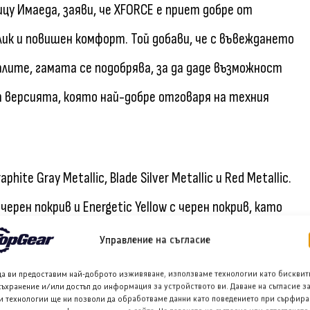
у Имаеда, заяви, че XFORCE е приет добре от
ик и повишен комфорт. Той добави, че с въвеждането
лите, гамата се подобрява, за да даде възможност
т версията, която най-добре отговаря на техния
hite Gray Metallic, Blade Silver Metallic и Red Metallic.
черен покрив и Energetic Yellow с черен покрив, като
0 €.
Управление на съгласие
да ви предоставим най-доброто изживяване, използваме технологии като бисквит
юс Jet Black Mica, като Quartz White Pearl добавя
съхранение и/или достъп до информация за устройството ви. Даване на съгласие з
и технологии ще ни позволи да обработваме данни като поведението при сърфира