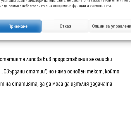
 уникални идентификатори на това сайта. Не даването на съгласие или оттеглянето
е да повлияе неблагоприятно на определени функции и възможности.
оторизирани дилърства на Мицубиши Моторс
Приемане
Отказ
Опции за управлен
 статията липсва във предоставения английски
 „Свързани статии“, но няма основен текст, който
т на статията, за да мога да изпълня задачата