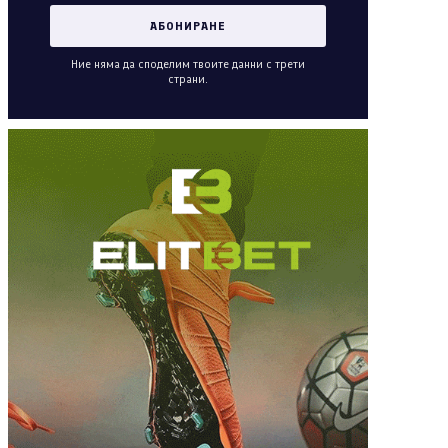
Ние няма да споделим твоите данни с трети
страни.