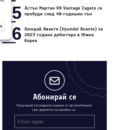
 му
05
Астън Мартин V8 Vantage Zagato се
пробуди след 40-годишен сън
ие
06
Хюндай Аванте (Hyundai Avante) за
2027 година дебютира в Южна
Корея
Абонирай се
Получавай последните новини от автомобилния
свят деректно на имейла си.