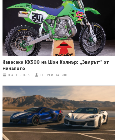
Кавасаки KX500 на Шон Колиър: „Звярът“ от
миналото
8 АВГ. 2026
ГЕОРГИ ВАСИЛЕВ