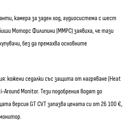
анти, камера за заден ход, аудиосистема с шест
биши Моторс Филипини (MMPC) заявиха, че тази
купувачи, без да премахва основните
ия: кожени седалки със защита от нагряване (Heat
i-Around Monitor. Тези подобрения водят до
щата версия GT CVT запазва цената си от 26 100 €,
 монитор.