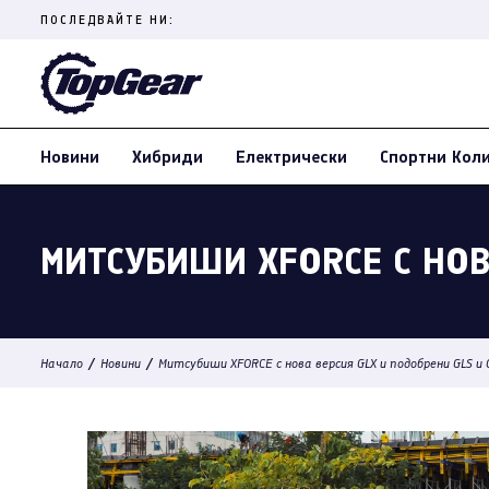
Skip
ПОСЛЕДВАЙТЕ НИ:
to
content
(Press
Enter)
Новини
Хибриди
Електрически
Спортни Кол
МИТСУБИШИ XFORCE С НОВ
/
/
Начало
Новини
Митсубиши XFORCE с нова версия GLX и подобрени GLS и 