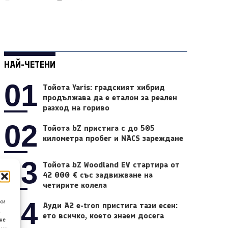
НАЙ-ЧЕТЕНИ
01
Тойота Yaris: градският хибрид
продължава да е еталон за реален
разход на гориво
02
Тойота bZ пристига с до 505
километра пробег и NACS зареждане
03
Тойота bZ Woodland EV стартира от
42 000 € със задвижване на
четирите колела
04
ки
Ауди A2 e-tron пристига тази есен:
а
ето всичко, което знаем досега
не