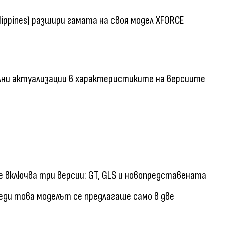
ippines) разшири гамата на своя модел XFORCE
елни актуализации в характеристиките на версиите
е включва три версии: GT, GLS и новопредставената
реди това моделът се предлагаше само в две