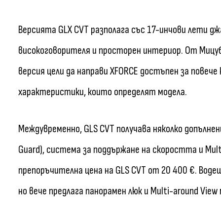
Версията GLX CVT разполага със 17-инчови лети дж
високоговорителя и просторен интериор. От Мицу
версия цели да направи XFORCE достъпен за повече 
характеристики, които определят модела.
Междувременно, GLS CVT получава няколко допълнен
Guard), система за поддържане на скоростта и Mult
препоръчителна цена на GLS CVT от 20 400 €. Воде
но вече предлага панорамен люк и Multi-around View