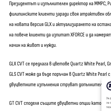
Президентът и изпълнителен директор на MMPC, Риц
филипинските клиенти заради своя атрактивен обл
на новата версия GLX и актуализирането на остана
на повече клиенти да изпитат XFORCE и да намеря
начин на живот и нужди.
GLX CVT се предлага в цветове Quartz White Pearl, Grap
GLS CVT може да бъде поръчан в Quartz White Pearl с 
двуцветните изпълнения струват допълнителни 16
За 
GT CVT споделя същите двуцветни опции като GLS, пл
за 
тез