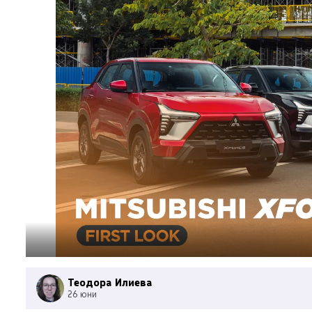
Теодора Илиева
26 юни