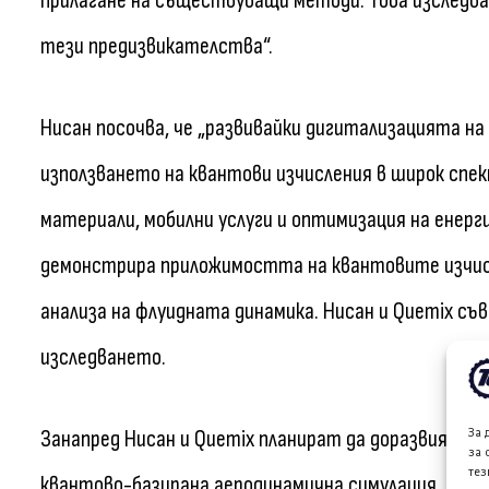
прилагане на съществуващи методи. Това изследва
тези предизвикателства“.
Нисан посочва, че „развивайки дигитализацията на 
използването на квантови изчисления в широк спе
материали, мобилни услуги и оптимизация на енерг
демонстрира приложимостта на квантовите изчис
анализа на флуидната динамика. Нисан и Quemix с
изследването.
За 
Занапред Нисан и Quemix планират да доразвият т
за 
тез
квантово-базирана аеродинамична симулация, дока