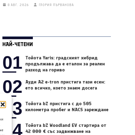
8 АВГ. 2026
ГЛОРИЯ ПЪРВАНОВА
НАЙ-ЧЕТЕНИ
01
Тойота Yaris: градският хибрид
продължава да е еталон за реален
разход на гориво
02
Ауди A2 e-tron пристига тази есен:
ето всичко, което знаем досега
03
Тойота bZ пристига с до 505
километра пробег и NACS зареждане
ки
04
Тойота bZ Woodland EV стартира от
а
не
42 000 € със задвижване на