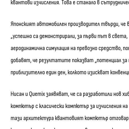
квантови изчисления. Това е станало в сътрудниче
Японският автомобилен производител твърди, че 
„успешно са демонстрирали, за първи път в света
аеродинамична симулация на превозно средство, 
добавят, че резултатите показват „потенциал за 
приблизително един ден, колкото изискват конвенц
Нисан и Quemix заявяват, че са разработили нов х
компютър с класически компютър за изчисления на 
тази архитектура квантовият компютър отговаря 