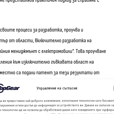
не представлява практичен подход за справяне с
своите процеси за разработка, проучва и
ктър от области, включително разработка на
ийния мениджмънт с електромобили“. Това проучване
ления към изключително гъвкавата област на
ъвместно са подали патент за тези резултати от
Управление на съгласие
да ви предоставим най-доброто изживяване, използваме технологии като бисквит
ова изследване към практическото приложение на
съхранение и/или достъп до информация за устройството ви. Даване на съгласие з
и технологии ще ни позволи да обработваме данни като поведението при сърфира
то Нисан ще проучва възможности за прилагане на