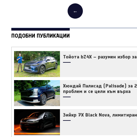
←
ПОДОБНИ ПУБЛИКАЦИИ
Тойота bZ4X – разумен избор з
Хюндай Палисад (Palisade) за 
проблем и се цели към върха
Зийкр 7X Black Nova, лимитира