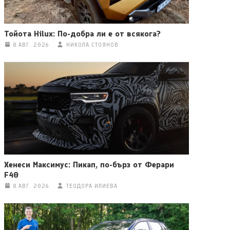
Тойота Hilux: По-добра ли е от всякога?
8 АВГ. 2026
НИКОЛА СТОЯНОВ
Хенеси Максимус: Пикап, по-бърз от Ферари
F40
8 АВГ. 2026
ТЕОДОРА ИЛИЕВА