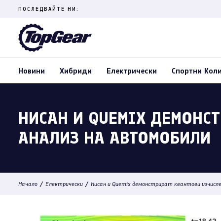
Skip
ПОСЛЕДВАЙТЕ НИ:
to
content
(Press
Enter)
Новини
Хибриди
Електрически
Спортни Кол
НИСАН И QUEMIX ДЕМОНС
АНАЛИЗ НА АВТОМОБИЛИ
/
/
Начало
Електрически
Нисан и Quemix демонстрират квантови изчисле