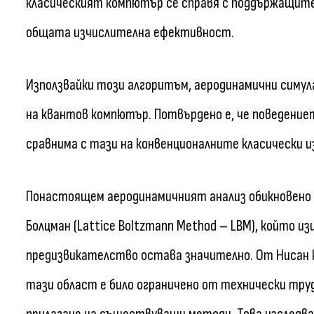
класическият компютър се справя с поддържащите 
общата изчислителна ефективност.
Използвайки този алгоритъм, аеродинамични симул
на квантов компютър. Потвърдено е, че поведениет
сравнима с тази на конвенционалните класически 
Понастоящем аеродинамичният анализ обикновено
Болцман (Lattice Boltzmann Method – LBM), който из
предизвикателство остава значително. От Нисан к
тази област е било ограничено от технически тр