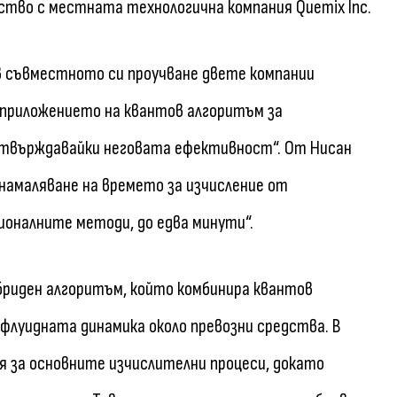
ство с местната технологична компания Quemix Inc.
в съвместното си проучване двете компании
, приложението на квантов алгоритъм за
потвърждавайки неговата ефективност“. От Нисан
намаляване на времето за изчисление от
ионалните методи, до едва минути“.
ибриден алгоритъм, който комбинира квантов
флуидната динамика около превозни средства. В
за основните изчислителни процеси, докато