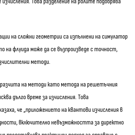
изчисления. Това разделение на ролите подобрява
ации на сложни геометрии са изпълнени на симулатор
о на флуида може да се възпроизведе с точност,
изчислителни методи.
 разчита на методи като метода на решетъчния
исква дълго време за изчисления. Това
азаха, че „приложението на квантови изчисления в
удности, включително невъзможността за директно