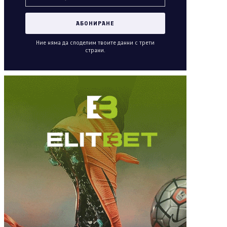
Ние няма да споделим твоите данни с трети
страни.