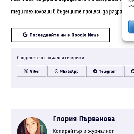
или
мож
тези технологии в бъдещите процеси за разработк
Последвайте ни в Google News
Споделете в социалните мрежи:
Viber
WhatsApp
Telegram
Глория Първанова
Копирайтър и журналист