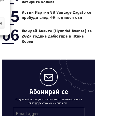
 му
четирите колела
05
Астън Мартин V8 Vantage Zagato се
пробуди след 40-годишен сън
ие
06
Хюндай Аванте (Hyundai Avante) за
2027 година дебютира в Южна
Корея
Абонирай се
Получавай последните новини от автомобилния
свят деректно на имейла си.