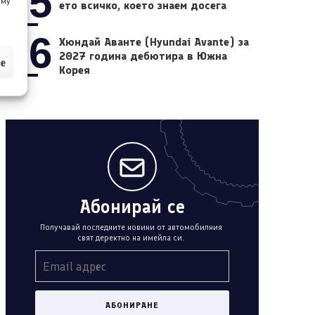
05
 му
ето всичко, което знаем досега
06
Хюндай Аванте (Hyundai Avante) за
2027 година дебютира в Южна
ие
Корея
Абонирай се
Получавай последните новини от автомобилния
свят деректно на имейла си.