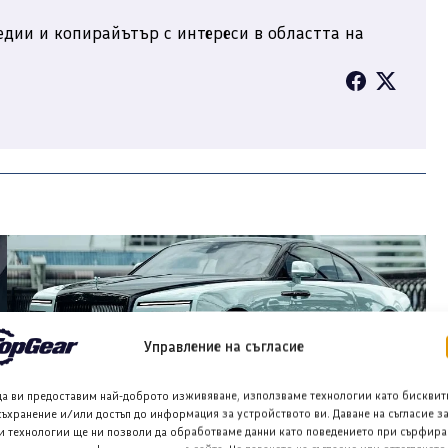
дии и копирайътър с интереси в областта на
Управление на съгласие
да ви предоставим най-доброто изживяване, използваме технологии като бисквит
съхранение и/или достъп до информация за устройството ви. Даване на съгласие з
Rolls-Royce Spectre EV ще излезе на пазара в края на
и технологии ще ни позволи да обработваме данни като поведението при сърфира