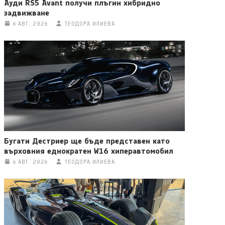
Ауди RS5 Avant получи плъгин хибридно
задвижване
6 АВГ. 2026
ТЕОДОРА ИЛИЕВА
Бугати Дестриер ще бъде представен като
върховния еднократен W16 хиперавтомобил
6 АВГ. 2026
ТЕОДОРА ИЛИЕВА