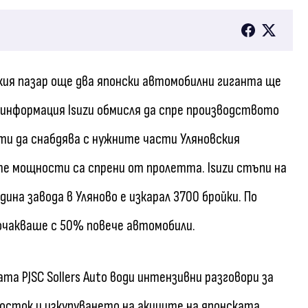
ския пазар още два японски автомобилни гиганта ще
 информация Isuzu обмисля да спре производството
ти да снабдява с нужните части Уляновския
ите мощности са спрени от пролетта. Isuzu стъпи на
дина завода в Уляново е изкарал 3700 бройки. По
 очакваше с 50% повече автомобили.
та PJSC Sollers Auto води интензивни разговори за
осток и изкупуването на акциите на японската