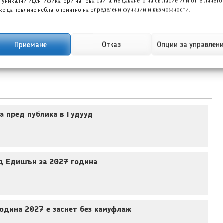
 уникални идентификатори на това сайта. Не даването на съгласие или оттеглянето
2023 година
е да повлияе неблагоприятно на определени функции и възможности.
→
Приемане
Отказ
Опции за управлен
а пред публика в Гудууд
д Едишън за 2027 година
одина 2027 е заснет без камуфлаж