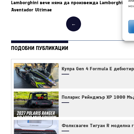
или
Lamborghini вече няма да произвежда Lamborghini
мож
Aventador Ultimae
←
ПОДОБНИ ПУБЛИКАЦИИ
Купра Gen 4 Formula E дебютир
Поларис Рейнджър ХР 1000 Мъ
Фолксваген Тигуан R моделна г