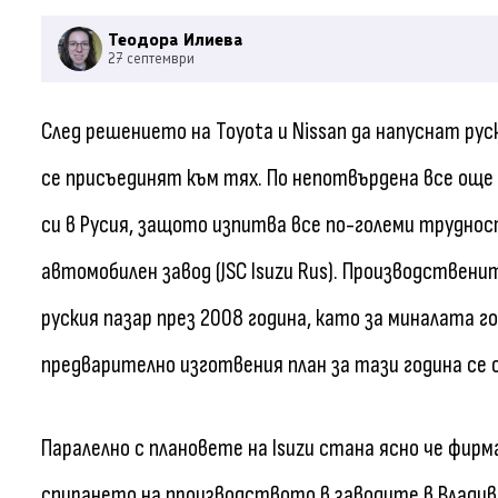
Теодора Илиева
27 септември
След решението на Toyota и Nissan да напуснат ру
се присъединят към тях. По непотвърдена все още
си в Русия, защото изпитва все по-големи труднос
автомобилен завод (JSC Isuzu Rus). Производствен
руския пазар през 2008 година, като за миналата го
предварително изготвения план за тази година се
Паралелно с плановете на Isuzu стана ясно че фирма
спирането на производството в заводите в Владив