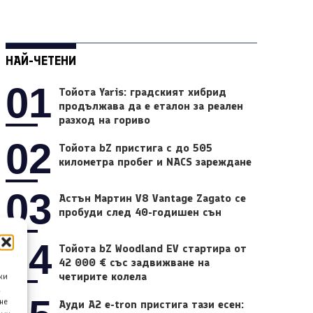
НАЙ-ЧЕТЕНИ
01
Тойота Yaris: градският хибрид
продължава да е еталон за реален
разход на гориво
02
Тойота bZ пристига с до 505
километра пробег и NACS зареждане
03
Астън Мартин V8 Vantage Zagato се
пробуди след 40-годишен сън
04
Тойота bZ Woodland EV стартира от
42 000 € със задвижване на
четирите колела
ки
а
не
Ауди A2 e-tron пристига тази есен: