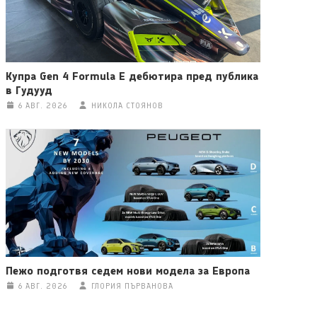
Купра Gen 4 Formula E дебютира пред публика
в Гудууд
6 АВГ. 2026
НИКОЛА СТОЯНОВ
Пежо подготвя седем нови модела за Европа
6 АВГ. 2026
ГЛОРИЯ ПЪРВАНОВА