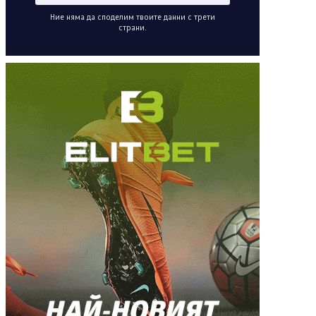
Ние няма да споделим твоите данни с трети
страни.