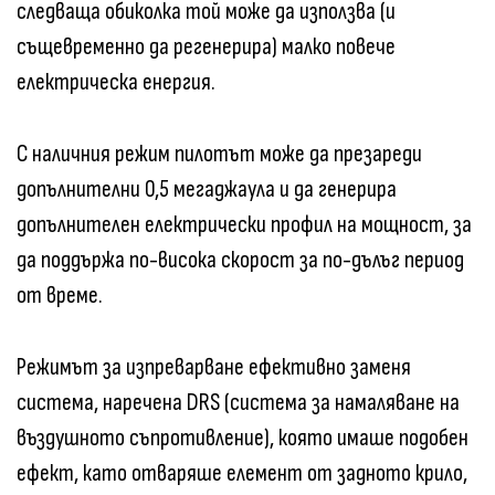
следваща обиколка той може да използва (и
същевременно да регенерира) малко повече
електрическа енергия.
С наличния режим пилотът може да презареди
допълнителни 0,5 мегаджаула и да генерира
допълнителен електрически профил на мощност, за
да поддържа по-висока скорост за по-дълъг период
от време.
Режимът за изпреварване ефективно заменя
система, наречена DRS (система за намаляване на
въздушното съпротивление), която имаше подобен
ефект, като отваряше елемент от задното крило,