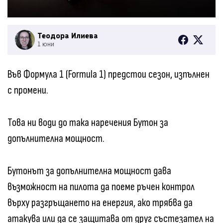
Теодора Илиева
1 юни
Във Формула 1 (Formula 1) предстои сезон, изпълнен
с промени.
Това ни води до така наречения Бутон за
допълнителна мощност.
Бутонът за допълнителна мощност дава
възможност на пилота да поеме ръчен контрол
върху разгръщането на енергия, ако трябва да
атакува или да се защитава от друг състезател на