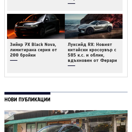
Зийкр 7X Black Nova,
Луксийд RX: Новият
лимитирана серия от
китайски кросоувър с
200 бройки
585 к.с. и облик,
вдъхновен от Ферари
НОВИ ПУБЛИКАЦИИ