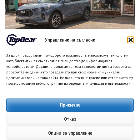
Форд планира достъпен кросоувър и четириврат
Управление на съгласие
Mustang
8 АВГ. 2026
ГЛОРИЯ ПЪРВАНОВА
За да ви предоставим най-доброто изживяване, използваме технологии
като бисквитки за съхранение и/или достъп до информация за
устройството ви. Даване на съгласие за тези технологии ще ни позволи да
обработваме данни като поведението при сърфиране или уникални
идентификатори на това сайта. Не даването на съгласие или оттеглянето му
може да повлияе неблагоприятно на определени функции и възможности.
Приемане
Отказ
Тойота Hilux: По-добра ли е от всякога?
8 АВГ. 2026
НИКОЛА СТОЯНОВ
Опции за управление