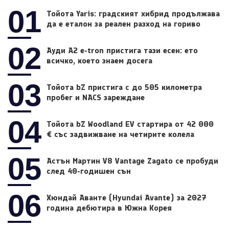
01
Тойота Yaris: градският хибрид продължава
да е еталон за реален разход на гориво
02
Ауди A2 e-tron пристига тази есен: ето
всичко, което знаем досега
03
Тойота bZ пристига с до 505 километра
пробег и NACS зареждане
04
Тойота bZ Woodland EV стартира от 42 000
€ със задвижване на четирите колела
05
Астън Мартин V8 Vantage Zagato се пробуди
след 40-годишен сън
06
Хюндай Аванте (Hyundai Avante) за 2027
година дебютира в Южна Корея