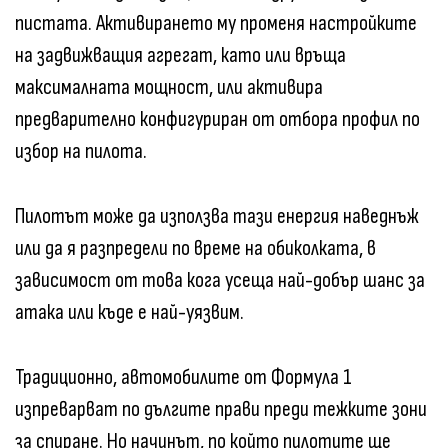
пистата. Активирането му променя настройките
на задвижващия агрегат, като или връща
максималната мощност, или активира
предварително конфигуриран от отбора профил по
избор на пилота.
Пилотът може да използва тази енергия наведнъж
или да я разпредели по време на обиколката, в
зависимост от това кога усеща най-добър шанс за
атака или къде е най-уязвим.
Традиционно, автомобилите от Формула 1
изпреварват по дългите прави преди тежките зони
за спиране. Но начинът, по който пилотите ще