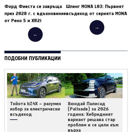
Форд Фиеста се завръща
Шпенг MONA L03: Първият
през 2028 г. с вдъхновение
всъдеход от серията MONA
от Рено 5 и XR2i
→
←
ПОДОБНИ ПУБЛИКАЦИИ
Тойота bZ4X – разумен
Хюндай Палисад
избор за електрически
(Palisade) за 2026
всъдеход
година: Хибридният
вариант решава стар
проблем и се цели към
върха