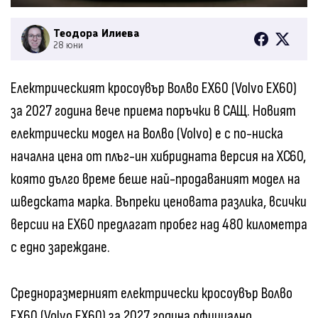
Теодора Илиева
28 юни
Електрическият кросоувър Волво EX60 (Volvo EX60)
за 2027 година вече приема поръчки в САЩ. Новият
електрически модел на Волво (Volvo) е с по-ниска
начална цена от плъг-ин хибридната версия на XC60,
която дълго време беше най-продаваният модел на
шведската марка. Въпреки ценовата разлика, всички
версии на EX60 предлагат пробег над 480 километра
с едно зареждане.
Средноразмерният електрически кросоувър Волво
EX60 (Volvo EX60) за 2027 година официално