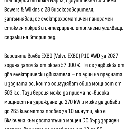
тапицерия от кожа Nappa, озвучителна система
Bowers & Wilkins с 28 високоговорителя,
затъмняващ се електрохроматичен панорамен
стъклен покрив и интегрирани отопляеми усилващи
седалки на втория ред.
Версията Волво EX60 (Volvo EX60) P10 AWD за 2027
година започва от около 57 000 €. Тя се задвижва от
два електрически двигателя – по един на предната
и задната ос, които осигуряват обща мощност от
503 к.с. Тази версия може да приема по-висока
мощност на зареждане до 370 kW и може да добави
до 265 километра пробег за 10 минути, ако е
включена към достатъчно мощен DC бърз заряден