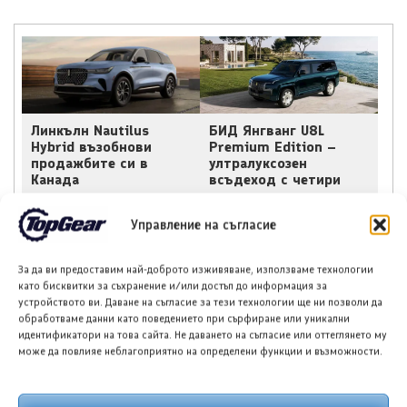
Линкълн Nautilus
БИД Янгванг U8L
Hybrid възобнови
Premium Edition –
продажбите си в
ултралуксозен
Канада
всъдеход с четири
места
Управление на съгласие
За да ви предоставим най-доброто изживяване, използваме технологии
като бисквитки за съхранение и/или достъп до информация за
устройството ви. Даване на съгласие за тези технологии ще ни позволи да
обработваме данни като поведението при сърфиране или уникални
идентификатори на това сайта. Не даването на съгласие или оттеглянето му
Тойота Сиена –
БИД Seal 07 получи
може да повлияе неблагоприятно на определени функции и възможности.
хибридният ван, който
светкавична
превъзхожда
актуализация
луксозните всъдеходи