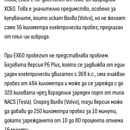
XC60. Това е значително предимство, особено за
купувачите, които искат Волво (Volvo), но не желаят
само 56 километра електрически пробег, предлаган
от плъг-ин хибрида.
При EX60 пробегът не представлява проблем.
Базовата версия P6 Plus, която се задвижва от един
заден електрически двигател с 369 к.с., има очакван
пробег от 494 километра и може да се зарежда с до
320 киловата чрез вградения заряден порт от типа
NACS (Tesla). Според Волво (Volvo), тази версия може
да добави до 250 километра пробег за 10 минути,
докато зареждането от 10 до 80 процента отнема
16 минути.