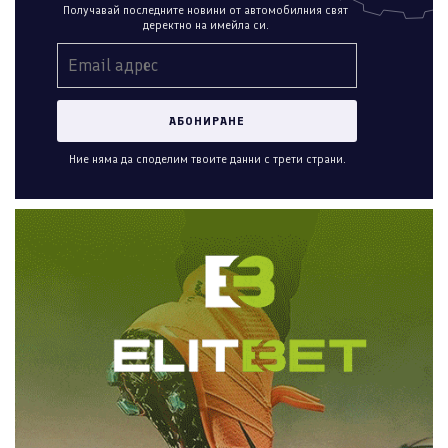
Получавай последните новини от автомобилния свят
деректно на имейла си.
Ние няма да споделим твоите данни с трети страни.