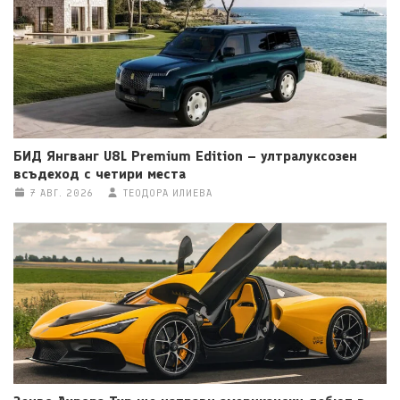
БИД Янгванг U8L Premium Edition – ултралуксозен
всъдеход с четири места
7 АВГ. 2026
ТЕОДОРА ИЛИЕВА