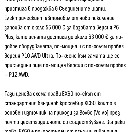
пристига в продажба в Съединените щати.
Електрическият автомобил от ново поколение
започва от около 55 000 € за базовата версия P6
Plus, като цената достига до около 63 000 € за по-
добре оборудваната, по-мощна и с по-голям пробег
версия P10 AWD Ultra. По-късно към гамата ще се
присъедини още по-мощна версия с по-голям пробег
– P12 AWD.
Тази ценова схема прави EX60 по-скъп от
стандартния бензинов кросоувър XC60, който е
основен източник на приходи за Волво (Volvo) през
почти десетгодишното си съществуване. Въпреки
това, EX60 е по-достъпен от плъг-ин хибридния