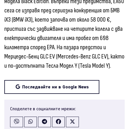
модела Black Edition. Въпреки тези предимства, EX60
сега се изправя пред сериозна конкуренция от БМВ
iX3 (BMW iX3), което започва от около 58 000 €,
пристига със задвижване на четирите колела с два
електрически двигателя и има пробег от 698
километра според EPA. На пазара предстои и
Мерцедес-Бенц GLC EV (Mercedes-Benz GLC EV), както
и по-достъпната Тесла Модел Y (Tesla Model Y).
Последвайте ни в Google News
Споделете в социалните мрежи: