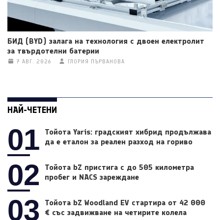
БИД (BYD) залага на технология с двоен електролит
за твърдотелни батерии
7 АВГ. 2026
ГЛОРИЯ ПЪРВАНОВА
НАЙ-ЧЕТЕНИ
01
Тойота Yaris: градският хибрид продължава
да е еталон за реален разход на гориво
02
Тойота bZ пристига с до 505 километра
пробег и NACS зареждане
03
Тойота bZ Woodland EV стартира от 42 000
€ със задвижване на четирите колела