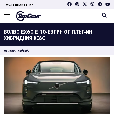
Skip
ПОСЛЕДВАЙТЕ НИ:
to
content
(Press
Enter)
ВОЛВО EX60 Е ПО-ЕВТИН ОТ ПЛЪГ-ИН
ХИБРИДНИЯ XC60
Начало
/
Хибриди