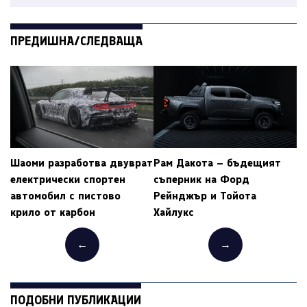
ПРЕДИШНА/СЛЕДВАЩА
Шаоми разработва двуврат
Рам Дакота – бъдещият
електрически спортен
съперник на Форд
автомобил с пистово
Рейнджър и Тойота
крило от карбон
Хайлукс
←
→
ПОДОБНИ ПУБЛИКАЦИИ