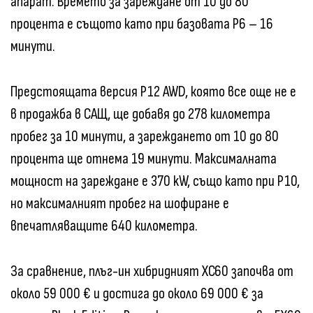
апарат. Времето за зареждане от 10 до 80
процента е същото като при базовата P6 – 16
минути.
Предстоящата версия P12 AWD, която все още не е
в продажба в САЩ, ще добавя до 278 километра
пробег за 10 минути, а зареждането от 10 до 80
процента ще отнема 19 минути. Максималната
мощност на зареждане е 370 kW, също като при P10,
но максималният пробег на шофиране е
впечатляващите 640 километра.
За сравнение, плъг-ин хибридният XC60 започва от
около 59 000 € и достига до около 69 000 € за